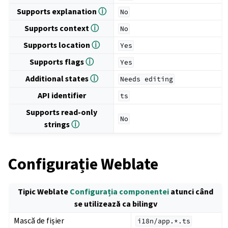
Supports explanation
ⓘ
No
Supports context
ⓘ
No
Supports location
ⓘ
Yes
Supports flags
ⓘ
Yes
Additional states
ⓘ
Needs
editing
API identifier
ts
Supports read-only
No
strings
ⓘ
Configurație Weblate
Tipic Weblate
Configurația componentei
atunci când
se utilizează ca bilingv
Mască de fișier
i18n/app.*.ts