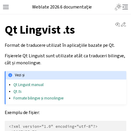
Weblate 2026.6 documentație
View 
Ed
Qt Lingvist .ts
Format de traducere utilizat în aplicațiile bazate pe Qt.
Fișierele Qt Linguist sunt utilizate atât ca traduceri bilingve,
cât și monolingve.
Vezi și
Qt Linguist manual
Qt .ts
Formate bilingve și monolingve
Exemplu de fișier:
<?xml version="1.0" encoding="utf-8"?>