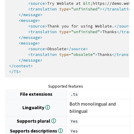
<source>
Try
Weblate
at
&lt;
https://demo.webl
<translation
type=
"unfinished"
></translation
</message>
<message>
<source>
Thank
you
for
using
Weblate.
</source
<translation
type=
"unfinished"
>
Thanks
</trans
</message>
<message>
<source>
Obsolete
</source>
<translation
type=
"obsolete"
>
Thanks
</transla
</message>
</context>
</TS>
Supported features
File extensions
.ts
Both monolingual and
Linguality
ⓘ
bilingual
Supports plural
ⓘ
Yes
Supports descriptions
ⓘ
Yes