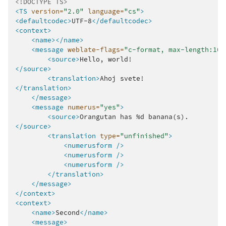
<!DOCTYPE TS>
<TS
version=
"2.0"
language=
"cs"
>
<defaultcodec>
UTF-8
</defaultcodec>
<context>
<name></name>
<message
weblate-flags=
"c-format, max-length:100
<source>
Hello,
</source>
<translation>
Ahoj
</translation>
</message>
<message
numerus=
"yes"
>
<source>
Orangutan
has
%d
</source>
<translation
type=
"unfinished"
>
<numerusform
/>
<numerusform
/>
<numerusform
/>
</translation>
</message>
</context>
<context>
<name>
Second
</name>
<message>