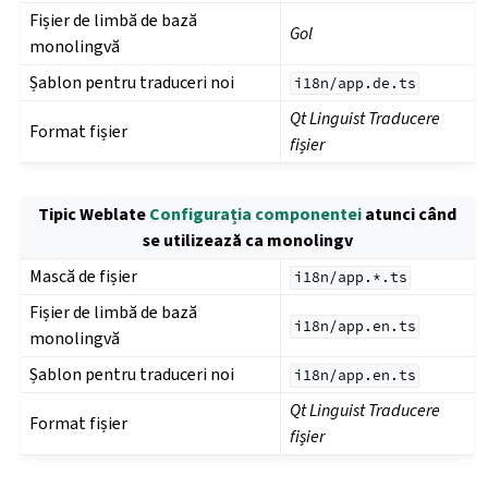
Fișier de limbă de bază
Gol
monolingvă
Șablon pentru traduceri noi
i18n/app.de.ts
Qt Linguist Traducere
Format fișier
fișier
Tipic Weblate
Configurația componentei
atunci când
se utilizează ca monolingv
Mască de fișier
i18n/app.*.ts
Fișier de limbă de bază
i18n/app.en.ts
monolingvă
Șablon pentru traduceri noi
i18n/app.en.ts
Qt Linguist Traducere
Format fișier
fișier