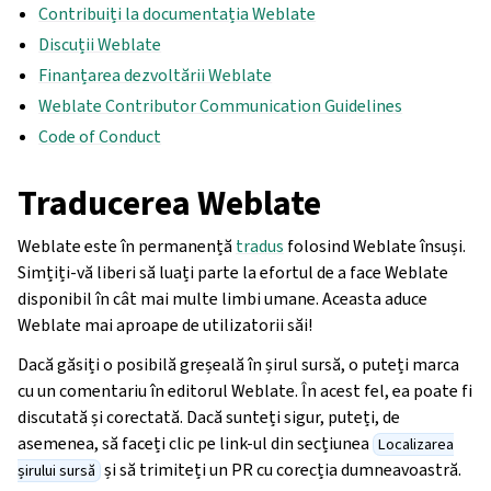
Contribuiți la documentația Weblate
Discuții Weblate
Finanțarea dezvoltării Weblate
Weblate Contributor Communication Guidelines
Code of Conduct
Traducerea Weblate
Weblate este în permanență
tradus
folosind Weblate însuși.
Simțiți-vă liberi să luați parte la efortul de a face Weblate
disponibil în cât mai multe limbi umane. Aceasta aduce
Weblate mai aproape de utilizatorii săi!
Dacă găsiți o posibilă greșeală în șirul sursă, o puteți marca
cu un comentariu în editorul Weblate. În acest fel, ea poate fi
discutată și corectată. Dacă sunteți sigur, puteți, de
asemenea, să faceți clic pe link-ul din secțiunea
Localizarea
și să trimiteți un PR cu corecția dumneavoastră.
șirului sursă