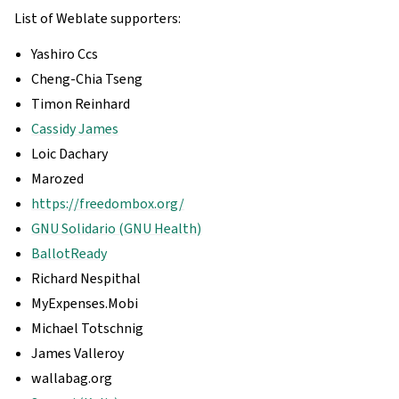
List of Weblate supporters:
Yashiro Ccs
Cheng-Chia Tseng
Timon Reinhard
Cassidy James
Loic Dachary
Marozed
https://freedombox.org/
GNU Solidario (GNU Health)
BallotReady
Richard Nespithal
MyExpenses.Mobi
Michael Totschnig
James Valleroy
wallabag.org