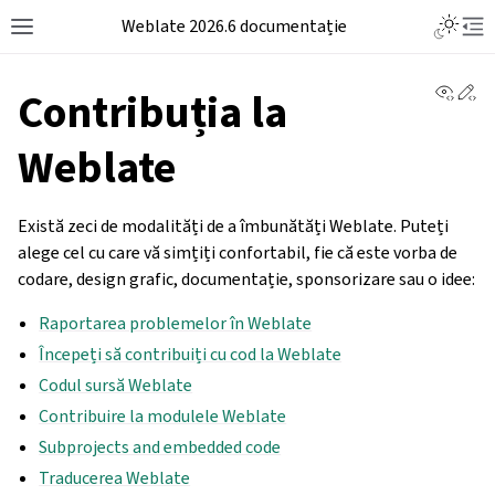
Weblate 2026.6 documentație
View 
Ed
Contribuția la
Weblate
Există zeci de modalități de a îmbunătăți Weblate. Puteți
alege cel cu care vă simțiți confortabil, fie că este vorba de
codare, design grafic, documentație, sponsorizare sau o idee:
Raportarea problemelor în Weblate
Începeți să contribuiți cu cod la Weblate
Codul sursă Weblate
Contribuire la modulele Weblate
Subprojects and embedded code
Traducerea Weblate