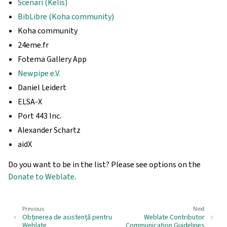
Scenari (Kelis)
BibLibre (Koha community)
Koha community
24eme.fr
Fotema Gallery App
Newpipe e.V.
Daniel Leidert
ELSA-X
Port 443 Inc.
Alexander Schartz
aidX
Do you want to be in the list? Please see options on the
Donate to Weblate
.
Previous
Next
Obținerea de asistență pentru
Weblate Contributor
Weblate
Communication Guidelines