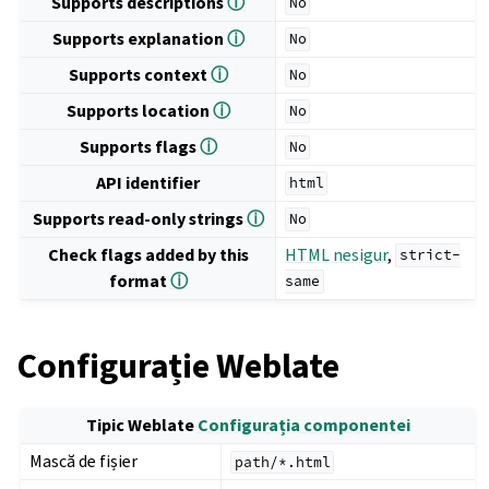
Supports descriptions
ⓘ
No
Supports explanation
ⓘ
No
Supports context
ⓘ
No
Supports location
ⓘ
No
Supports flags
ⓘ
No
API identifier
html
Supports read-only strings
ⓘ
No
Check flags added by this
HTML nesigur
,
strict-
format
ⓘ
same
Configurație Weblate
Tipic Weblate
Configurația componentei
Mască de fișier
path/*.html