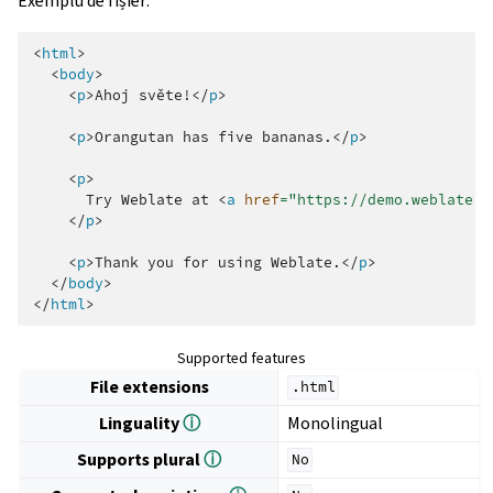
Exemplu de fișier:
<
html
>
<
body
>
<
p
>
Ahoj světe!
</
p
>
<
p
>
Orangutan has five bananas.
</
p
>
<
p
>
      Try Weblate at 
<
a
href
=
"https://demo.weblate.o
</
p
>
<
p
>
Thank you for using Weblate.
</
p
>
</
body
>
</
html
>
Supported features
File extensions
.html
Linguality
ⓘ
Monolingual
Supports plural
ⓘ
No