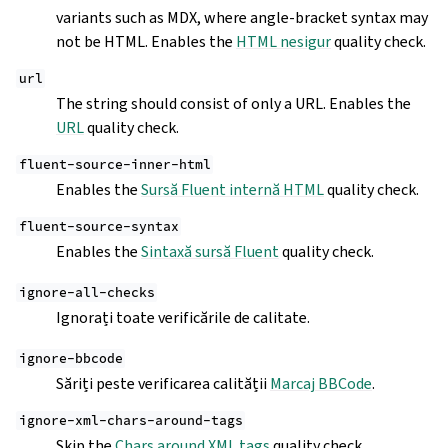
variants such as MDX, where angle-bracket syntax may
not be HTML. Enables the
HTML nesigur
quality check.
url
The string should consist of only a URL. Enables the
URL
quality check.
fluent-source-inner-html
Enables the
Sursă Fluent internă HTML
quality check.
fluent-source-syntax
Enables the
Sintaxă sursă Fluent
quality check.
ignore-all-checks
Ignorați toate verificările de calitate.
ignore-bbcode
Săriți peste verificarea calității
Marcaj BBCode
.
ignore-xml-chars-around-tags
Skip the
Chars around XML tags
quality check.