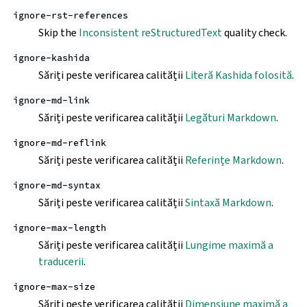
ignore-rst-references
Skip the
Inconsistent reStructuredText
quality check.
ignore-kashida
Săriți peste verificarea calității
Literă Kashida folosită
.
ignore-md-link
Săriți peste verificarea calității
Legături Markdown
.
ignore-md-reflink
Săriți peste verificarea calității
Referințe Markdown
.
ignore-md-syntax
Săriți peste verificarea calității
Sintaxă Markdown
.
ignore-max-length
Săriți peste verificarea calității
Lungime maximă a
traducerii
.
ignore-max-size
Săriți peste verificarea calității
Dimensiune maximă a