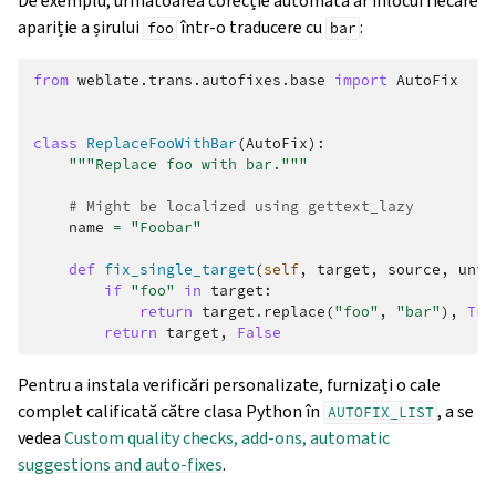
De exemplu, următoarea corecție automată ar înlocui fiecare
apariție a șirului
într-o traducere cu
:
foo
bar
from
weblate.trans.autofixes.base
import
AutoFix
class
ReplaceFooWithBar
(
AutoFix
):
"""Replace foo with bar."""
# Might be localized using gettext_lazy
name
=
"Foobar"
def
fix_single_target
(
self
,
target
,
source
,
unit
if
"foo"
in
target
:
return
target
.
replace
(
"foo"
,
"bar"
),
Tru
return
target
,
False
Pentru a instala verificări personalizate, furnizați o cale
complet calificată către clasa Python în
, a se
AUTOFIX_LIST
vedea
Custom quality checks, add-ons, automatic
suggestions and auto-fixes
.