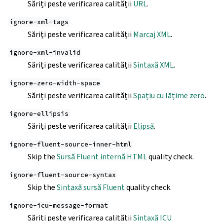
Săriți peste verificarea calității
URL
.
ignore-xml-tags
Săriți peste verificarea calității
Marcaj XML
.
ignore-xml-invalid
Săriți peste verificarea calității
Sintaxă XML
.
ignore-zero-width-space
Săriți peste verificarea calității
Spațiu cu lățime zero
.
ignore-ellipsis
Săriți peste verificarea calității
Elipsă
.
ignore-fluent-source-inner-html
Skip the
Sursă Fluent internă HTML
quality check.
ignore-fluent-source-syntax
Skip the
Sintaxă sursă Fluent
quality check.
ignore-icu-message-format
Săriți peste verificarea calității
Sintaxă ICU