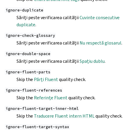
ignore-duplicate
Săriți peste verificarea calității
Cuvinte consecutive
duplicate
.
ignore-check-glossary
Săriți peste verificarea calității
Nu respectă glosarul
.
ignore-double-space
Săriți peste verificarea calității
Spațiu dublu
.
ignore-fluent-parts
Skip the
Părți Fluent
quality check.
ignore-fluent-references
Skip the
Referințe Fluent
quality check.
ignore-fluent-target-inner-html
Skip the
Traducere Fluent intern HTML
quality check.
ignore-fluent-target-syntax