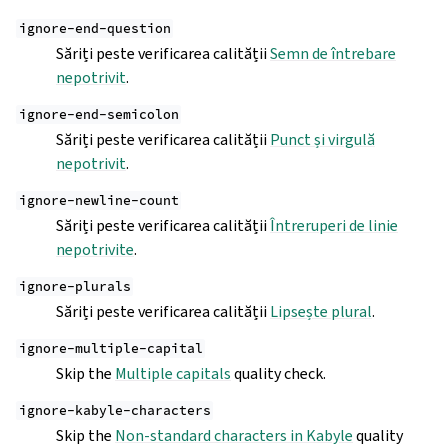
ignore-end-question
Săriți peste verificarea calității
Semn de întrebare
nepotrivit
.
ignore-end-semicolon
Săriți peste verificarea calității
Punct și virgulă
nepotrivit
.
ignore-newline-count
Săriți peste verificarea calității
Întreruperi de linie
nepotrivite
.
ignore-plurals
Săriți peste verificarea calității
Lipsește plural
.
ignore-multiple-capital
Skip the
Multiple capitals
quality check.
ignore-kabyle-characters
Skip the
Non‑standard characters in Kabyle
quality