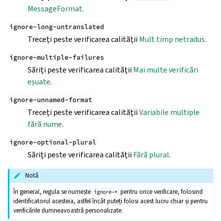
MessageFormat
.
ignore-long-untranslated
Treceți peste verificarea calității
Mult timp netradus
.
ignore-multiple-failures
Săriți peste verificarea calității
Mai multe verificări
eșuate
.
ignore-unnamed-format
Treceți peste verificarea calității
Variabile multiple
fără nume
.
ignore-optional-plural
Săriți peste verificarea calității
Fără plural
.
Notă
În general, regula se numește
pentru orice verificare, folosind
ignore-*
identificatorul acesteia, astfel încât puteți folosi acest lucru chiar și pentru
verificările dumneavoastră personalizate.