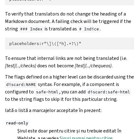
To verify that translators do not change the heading of a
Markdown document. A failing check will be triggered if the
string
is translated as
.
###
Index
#
Indice
To ensure that internal links are not being translated (i.e.
[test](../checks)
does not become
[test](../chequeos)
.
The flags defined on a higher level can be discarded using the
syntax. For example, if a component is
discard:NAME
configured to
, you can add
safe-html
discard:safe-html
to the string flags to skip it for this particular string.
Iată o listă a marcajelor acceptate în prezent:
read-only
Șirul este doar pentru citire și nu trebuie editat în
Weblate, a se vedea
Șiruri numai pentru citire
.