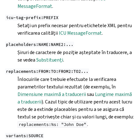
MessageFormat
.
icu-tag-prefix:PREFIX
Setați un prefix necesar pentru etichetele XML pentru
verificarea calității
ICU MessageFormat
.
placeholders:NAME:NAME2:...
Șiruri de caractere de poziție așteptate în traducere, a
se vedea
Substituenți
.
replacements:FROM:TO:FROM2:TO2...
Înlocuirile care trebuie efectuate la verificarea
parametrilor textului rezultat (de exemplu, în
Dimensiune maximă a traducerii
sau
Lungime maximă
a traducerii
). Cazul tipic de utilizare pentru acest lucru
este de a extinde placeables pentru a se asigura că
textul se potrivește chiar și cu valori lungi, de exemplu:
.
replacements:%s:
"John
Doe"
variants:SOURCE