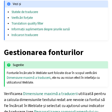
Vezi și
Statele de traducere
Verificări forțate
Translation quality filter
Informații suplimentare despre șirurile sursă
Indicarori traducere
Gestionarea fonturilor
Sugestie
Fonturile încărcate în Weblate sunt folosite doar în scopul verificării
Dimensiune maximă a traducerii
, ele nu au niciun efect în interfața cu
utilizatorul Weblate.
Verificarea
Dimensiune maximă a traducerii
utilizată pentru
a calcula dimensiunile textului redat are nevoie ca fontul să
fie încărcat în Weblate și selectat cu ajutorul unui indicator
de traducere (see
Personalizarea comportamentului cu