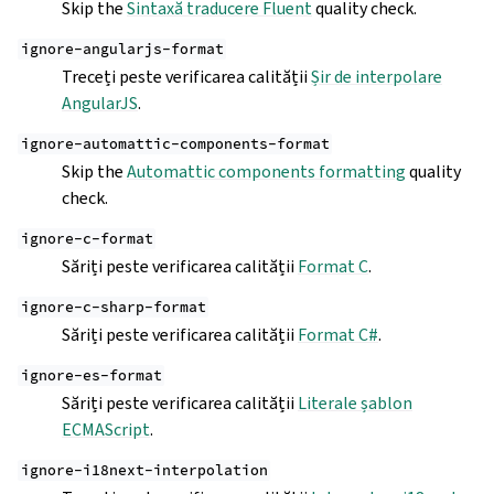
Skip the
Sintaxă traducere Fluent
quality check.
ignore-angularjs-format
Treceți peste verificarea calității
Șir de interpolare
AngularJS
.
ignore-automattic-components-format
Skip the
Automattic components formatting
quality
check.
ignore-c-format
Săriți peste verificarea calității
Format C
.
ignore-c-sharp-format
Săriți peste verificarea calității
Format C#
.
ignore-es-format
Săriți peste verificarea calității
Literale șablon
ECMAScript
.
ignore-i18next-interpolation