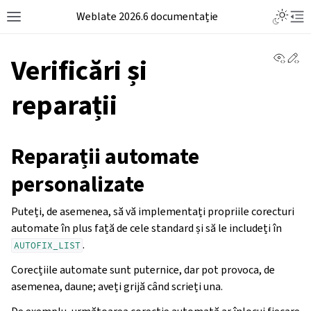
Weblate 2026.6 documentație
View 
Ed
Verificări și
reparații
Reparații automate
personalizate
Puteți, de asemenea, să vă implementați propriile corecturi
automate în plus față de cele standard și să le includeți în
.
AUTOFIX_LIST
Corecțiile automate sunt puternice, dar pot provoca, de
asemenea, daune; aveți grijă când scrieți una.