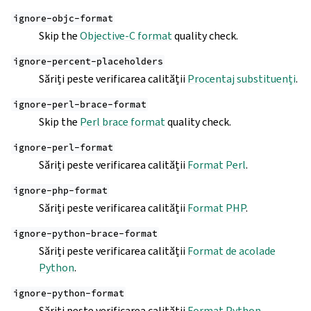
ignore-objc-format
Skip the
Objective-C format
quality check.
ignore-percent-placeholders
Săriți peste verificarea calității
Procentaj substituenți
.
ignore-perl-brace-format
Skip the
Perl brace format
quality check.
ignore-perl-format
Săriți peste verificarea calității
Format Perl
.
ignore-php-format
Săriți peste verificarea calității
Format PHP
.
ignore-python-brace-format
Săriți peste verificarea calității
Format de acolade
Python
.
ignore-python-format
Săriți peste verificarea calității
Format Python
.