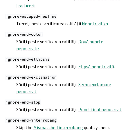
traducerii
.
ignore-escaped-newline
Treceți peste verificarea calității
Nepotrivit \n
.
ignore-end-colon
Săriți peste verificarea calității
Două puncte
nepotrivite
.
ignore-end-ellipsis
Săriți peste verificarea calității
Elipsă nepotrivită
.
ignore-end-exclamation
Săriți peste verificarea calității
Semn exclamare
nepotrivit
.
ignore-end-stop
Săriți peste verificarea calității
Punct final nepotrivit
.
ignore-end-interrobang
Skip the
Mismatched interrobang
quality check.