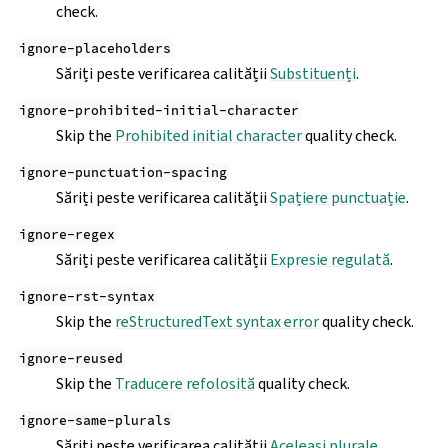
check.
ignore-placeholders
Săriți peste verificarea calității
Substituenți
.
ignore-prohibited-initial-character
Skip the
Prohibited initial character
quality check.
ignore-punctuation-spacing
Săriți peste verificarea calității
Spațiere punctuație
.
ignore-regex
Săriți peste verificarea calității
Expresie regulată
.
ignore-rst-syntax
Skip the
reStructuredText syntax error
quality check.
ignore-reused
Skip the
Traducere refolosită
quality check.
ignore-same-plurals
Săriți peste verificarea calității
Aceleași plurale
.