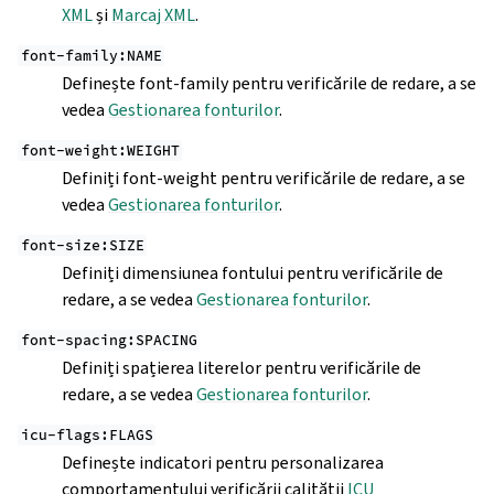
XML
și
Marcaj XML
.
font-family:NAME
Definește font-family pentru verificările de redare, a se
vedea
Gestionarea fonturilor
.
font-weight:WEIGHT
Definiți font-weight pentru verificările de redare, a se
vedea
Gestionarea fonturilor
.
font-size:SIZE
Definiți dimensiunea fontului pentru verificările de
redare, a se vedea
Gestionarea fonturilor
.
font-spacing:SPACING
Definiți spațierea literelor pentru verificările de
redare, a se vedea
Gestionarea fonturilor
.
icu-flags:FLAGS
Definește indicatori pentru personalizarea
comportamentului verificării calității
ICU