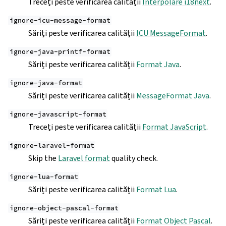
Treceți peste verificarea calității
Interpolare i18next
.
ignore-icu-message-format
Săriți peste verificarea calității
ICU MessageFormat
.
ignore-java-printf-format
Săriți peste verificarea calității
Format Java
.
ignore-java-format
Săriți peste verificarea calității
MessageFormat Java
.
ignore-javascript-format
Treceți peste verificarea calității
Format JavaScript
.
ignore-laravel-format
Skip the
Laravel format
quality check.
ignore-lua-format
Săriți peste verificarea calității
Format Lua
.
ignore-object-pascal-format
Săriți peste verificarea calității
Format Object Pascal
.