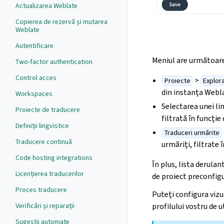
Actualizarea Weblate
Copierea de rezervă și mutarea
Weblate
Autentificare
Meniul are următoare
Two-factor authentication
Control acces
>
Proiecte
Explora
din instanța Webl
Workspaces
Selectarea unei li
Proiecte de traducere
filtrată în funcție
Definiții lingvistice
Traduceri urmărite
Traducere continuă
urmăriți, filtrate 
Code hosting integrations
În plus, lista derula
Licențierea traducerilor
de proiect preconfig
Proces traducere
Puteți configura vizu
profilului vostru de u
Verificări și reparații
Sugestii automate