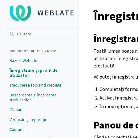
Înregistr
Înregistra
Toată lumea poate nav
DOCUMENTE DE UTILIZATOR
utilizatorii înregistr
Bazele Weblate
efectuată.
Înregistrare și profil de
utilizator
Vă puteți înregistra 
Traducerea folosind Weblate
Completați formul
Descărcarea și încărcarea
Activați înregistra
traducerilor
În mod opțional, a
Glosar
Verificări și reparații
Panou de 
Căutare
Când vă conectați, v