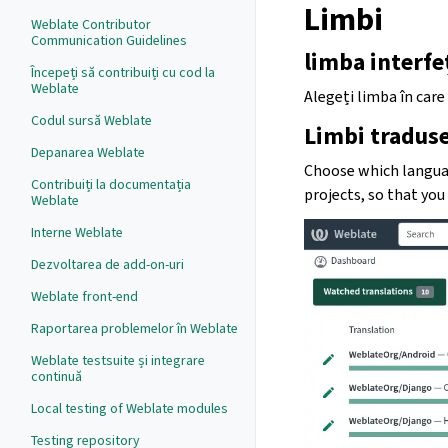
Limbi
Weblate Contributor
Communication Guidelines
limba interfe
Începeți să contribuiți cu cod la
Weblate
Alegeți limba în care d
Codul sursă Weblate
Limbi tradus
Depanarea Weblate
Choose which languag
Contribuiți la documentația
projects, so that you
Weblate
Interne Weblate
Dezvoltarea de add-on-uri
Weblate front-end
Raportarea problemelor în Weblate
Weblate testsuite și integrare
continuă
Local testing of Weblate modules
Testing repository