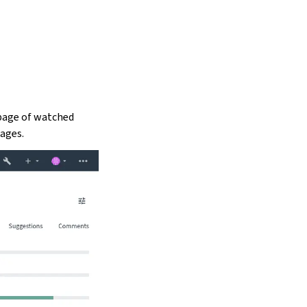
 page of watched
uages.