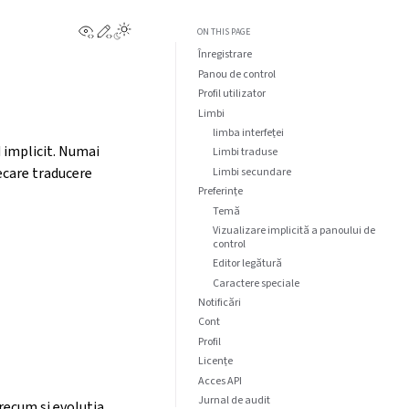
View this page
Edit this page
ON THIS PAGE
Înregistrare
Panou de control
Profil utilizator
Limbi
limba interfeței
d implicit. Numai
Limbi traduse
iecare traducere
Limbi secundare
Preferințe
Temă
Vizualizare implicită a panoului de
control
Editor legătură
Caractere speciale
Notificări
Cont
Profil
Licențe
Acces API
Jurnal de audit
recum și evoluția