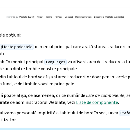
le opțiuni:
în meniul principal care arată starea traducerii 
ți toate proiectele
ate.
mbi în meniul principal
va afișa starea de traducere a t
Languages
 de una dintre limbile voastre principale.
din tabloul de bord va afișa starea traducerilor doar pentru acele p
în funcție de limbile voastre principale.
ntă poate afișa, de asemenea, orice număr de
liste de componente
, 
urate de administratorul Weblate, vezi
Liste de componente
.
alizarea personală implicită a tabloului de bord în secțiunea
Pref
tilizator.