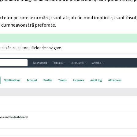
lor pe care le urmăriți sunt afișate în mod implicit și sunt însoț
le dumneavoastră preferate.
zualizări cu ajutorul filelor de navigare.