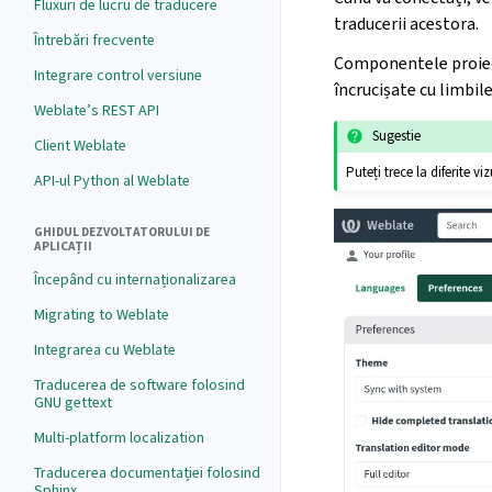
Fluxuri de lucru de traducere
traducerii acestora.
Întrebări frecvente
Componentele proiecte
Integrare control versiune
încrucișate cu limbi
Weblate’s REST API
Sugestie
Client Weblate
Puteți trece la diferite vi
API-ul Python al Weblate
GHIDUL DEZVOLTATORULUI DE
APLICAȚII
Începând cu internaționalizarea
Migrating to Weblate
Integrarea cu Weblate
Traducerea de software folosind
GNU gettext
Multi-platform localization
Traducerea documentației folosind
Sphinx