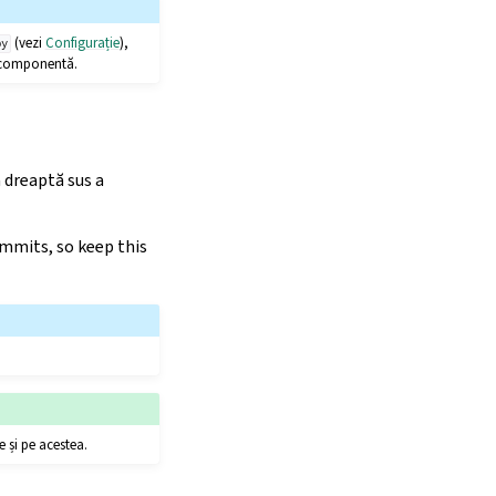
(vezi
Configurație
),
py
ră componentă.
a dreaptă sus a
ommits, so keep this
e și pe acestea.