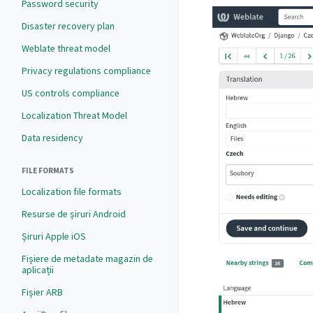
Password security
Disaster recovery plan
Weblate threat model
Privacy regulations compliance
US controls compliance
Localization Threat Model
Data residency
FILE FORMATS
Localization file formats
Resurse de șiruri Android
Șiruri Apple iOS
Fișiere de metadate magazin de
aplicații
Fișier ARB