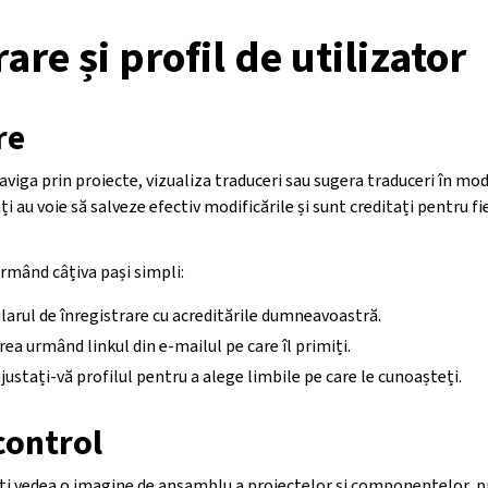
are și profil de utilizator
re
iga prin proiecte, vizualiza traduceri sau sugera traduceri în mo
ați au voie să salveze efectiv modificările și sunt creditați pentru f
urmând câțiva pași simpli:
arul de înregistrare cu acreditările dumneavoastră.
rea urmând linkul din e-mailul pe care îl primiți.
justați-vă profilul pentru a alege limbile pe care le cunoașteți.
control
eți vedea o imagine de ansamblu a proiectelor și componentelor, p