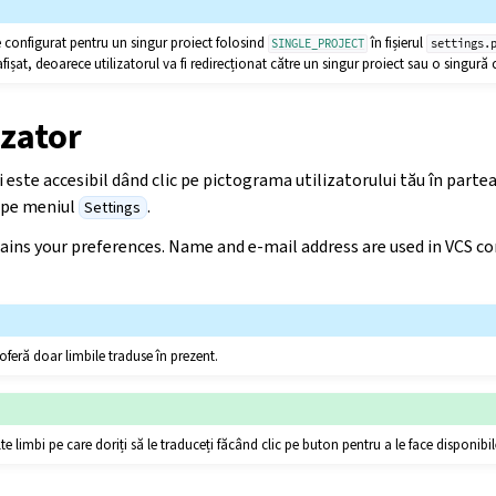
 configurat pentru un singur proiect folosind
în fișierul
SINGLE_PROJECT
settings.
afișat, deoarece utilizatorul va fi redirecționat către un singur proiect sau o singu
izator
i este accesibil dând clic pe pictograma utilizatorului tău în parte
i pe meniul
.
Settings
tains your preferences. Name and e-mail address are used in VCS c
 oferă doar limbile traduse în prezent.
te limbi pe care doriți să le traduceți făcând clic pe buton pentru a le face disponibil