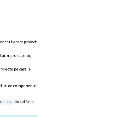
pentru fiecare proiect
uturor proiectelor,
roiecte pe care le
seturi de componente
din setările
erences