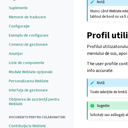
Notă
Suplimente
Atunci când Weblate este
tabloul de bord nu va fi 
Memorie de traducere
Configurație
Profil util
Exemplu de configurare
Comenzi de gestionare
Profilul utilizatorulu
meniului de sus, apo
Anunțuri
Liste de componente
The user profile con
info accurate.
Module Weblate opționale
Personalizarea Weblate
Notă
Interfața de gestionare
Toate selecțiile de limbă
Obținerea de asistență pentru
Weblate
Sugestie
Solicitați sau adăugați al
DOCUMENTE PENTRU COLABORATORI
Contribuția la Weblate