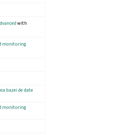
Advanced
with
nd monitoring
ea bazei de date
nd monitoring