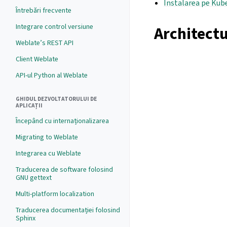
Instalarea pe Kub
Întrebări frecvente
Integrare control versiune
Architect
Weblate’s REST API
Client Weblate
API-ul Python al Weblate
GHIDUL DEZVOLTATORULUI DE
APLICAȚII
Începând cu internaționalizarea
Migrating to Weblate
Integrarea cu Weblate
Traducerea de software folosind
GNU gettext
Multi-platform localization
Traducerea documentației folosind
Sphinx