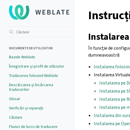
Instrucț
Instalare
În funcție de config
DOCUMENTE DE UTILIZATOR
dumneavoastră:
Bazele Weblate
Înregistrare și profil de utilizator
Instalarea folosi
Instalarea Virtual
Traducerea folosind Weblate
Instalarea pe D
Descărcarea și încărcarea
traducerilor
Instalarea pe 
Glosar
Instalarea pe 
Instalarea pe 
Verificări și reparații
Instalarea din sur
Căutare
Instalarea pe Ope
Fluxuri de lucru de traducere