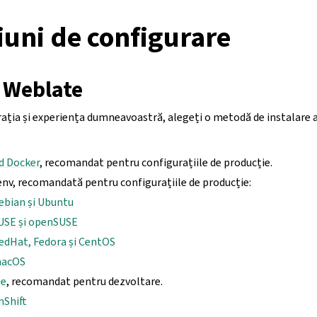
iuni de configurare
a Weblate
urația și experiența dumneavoastră, alegeți o metodă de instalare
nd Docker
, recomandat pentru configurațiile de producție.
env, recomandată pentru configurațiile de producție:
ebian și Ubuntu
SUSE și openSUSE
RedHat, Fedora și CentOS
macOS
se
, recomandat pentru dezvoltare.
nShift