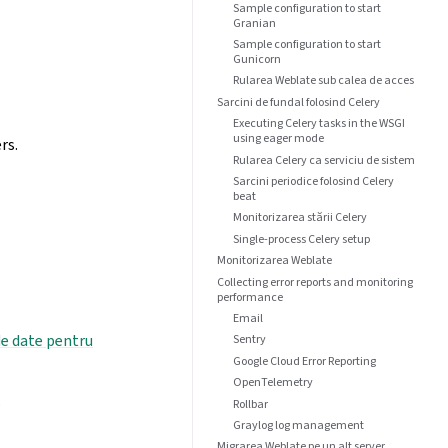
Sample configuration to start
Granian
Sample configuration to start
Gunicorn
Rularea Weblate sub calea de acces
Sarcini de fundal folosind Celery
Executing Celery tasks in the WSGI
using eager mode
rs.
Rularea Celery ca serviciu de sistem
Sarcini periodice folosind Celery
beat
Monitorizarea stării Celery
Single-process Celery setup
Monitorizarea Weblate
Collecting error reports and monitoring
performance
Email
de date pentru
Sentry
Google Cloud Error Reporting
OpenTelemetry
.
Rollbar
Graylog log management
Migrarea Weblate pe un alt server