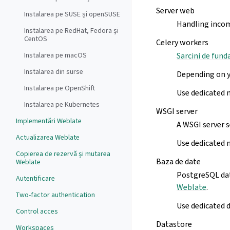
Server web
Instalarea pe SUSE și openSUSE
Handling inco
Instalarea pe RedHat, Fedora și
CentOS
Celery workers
Sarcini de fund
Instalarea pe macOS
Instalarea din surse
Depending on y
Instalarea pe OpenShift
Use dedicated 
Instalarea pe Kubernetes
WSGI server
Implementări Weblate
A WSGI server s
Actualizarea Weblate
Use dedicated 
Copierea de rezervă și mutarea
Baza de date
Weblate
PostgreSQL dat
Autentificare
Weblate
.
Two-factor authentication
Use dedicated d
Control acces
Datastore
Workspaces