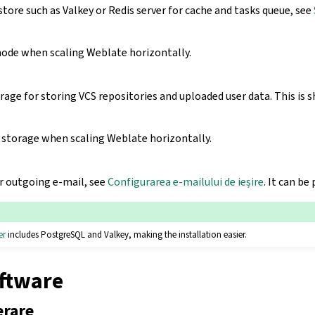
tore such as Valkey or Redis server for cache and tasks queue, see
.
node when scaling Weblate horizontally.
rage for storing VCS repositories and uploaded user data. This is s
storage when scaling Weblate horizontally.
r outgoing e-mail, see
Configurarea e-mailului de ieșire
. It can be
er
includes PostgreSQL and Valkey, making the installation easier.
oftware
erare