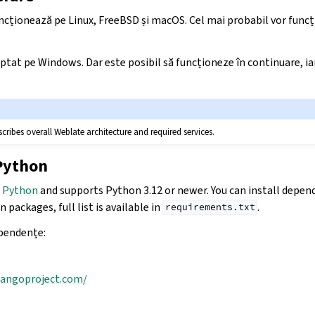
ncționează pe Linux, FreeBSD și macOS. Cel mai probabil vor funcț
tat pe Windows. Dar este posibil să funcționeze în continuare, ia
cribes overall Weblate architecture and required services.
Python
n
Python
and supports Python 3.12 or newer. You can install depend
 packages, full list is available in
.
requirements.txt
ependențe:
jangoproject.com/