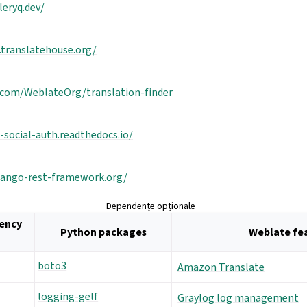
leryq.dev/
t.translatehouse.org/
.com/WeblateOrg/translation-finder
-social-auth.readthedocs.io/
jango-rest-framework.org/
Dependențe opționale
ency
Python packages
Weblate fe
boto3
Amazon Translate
logging-gelf
Graylog log management