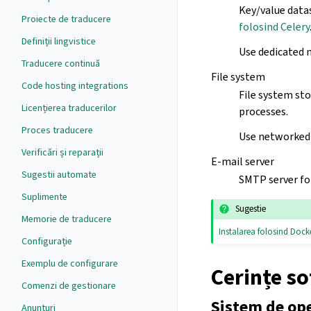
Key/value datas
Proiecte de traducere
folosind Celery
Definiții lingvistice
Use dedicated 
Traducere continuă
File system
Code hosting integrations
File system sto
Licențierea traducerilor
processes.
Proces traducere
Use networked 
Verificări și reparații
E-mail server
Sugestii automate
SMTP server fo
Suplimente
Sugestie
Memorie de traducere
Instalarea folosind Dock
Configurație
Exemplu de configurare
Cerințe s
Comenzi de gestionare
Sistem de op
Anunțuri