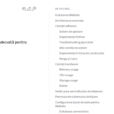
View this page
Edit this page
ON THIS PAGE
Instalarea Weblate
Architecture overview
Cerințe software
Sistem de operare
Dependențe Python
 adecvată pentru
Troubleshooting pip install
Alte cerințe de sistem
Dependențe în timp de construcție
Pango și Cairo
Cerințe hardware
Memory usage
CPU usage
Storage usage
Nodes
Verificarea semnăturilor de eliberare
Permisiunile sistemului de fișiere
Configurarea bazei de date pentru
Weblate
Database connections