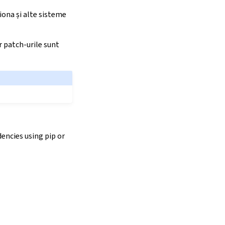
iona și alte sisteme
r patch-urile sunt
encies using pip or