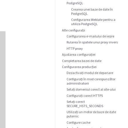
PostgreSQL
Crearea unei baze de date în
PostgreSQL
Configurarea Weblate pentru a
utiliza PostgreSQL
Alte configurații
Configurarea e-mailului de ieșire
Rularea în spatele unui proxy invers
HTTP proxy
Ajustarea configurației
Completarea bazei de date
Configurarea producției
Dezactivați modul de depanare
Configurați în mod corespunzător
administratorii
Setați domeniul corect al site-ului
Configurați corect HTTPS
Setați corect
SECURE_HSTS_SECONDS
Utilizați un motor de baze de date
puternic
Configure cache