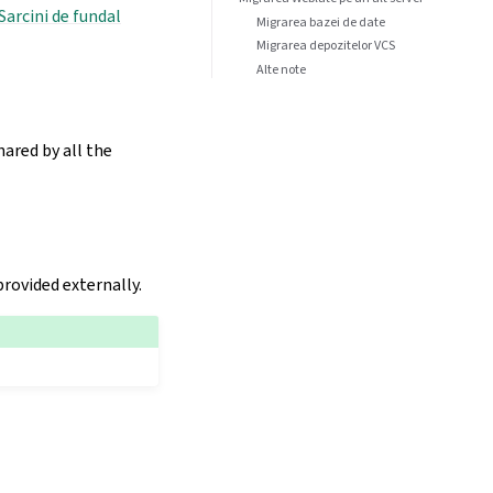
Sarcini de fundal
Migrarea bazei de date
Migrarea depozitelor VCS
Alte note
hared by all the
 provided externally.