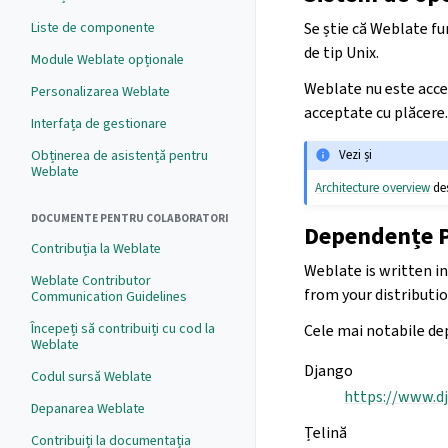
Se știe că Weblate fu
Liste de componente
de tip Unix.
Module Weblate opționale
Weblate nu este accep
Personalizarea Weblate
acceptate cu plăcere.
Interfața de gestionare
Obținerea de asistență pentru
Vezi și
Weblate
Architecture overview
des
DOCUMENTE PENTRU COLABORATORI
Dependențe 
Contribuția la Weblate
Weblate is written i
Weblate Contributor
from your distribution
Communication Guidelines
Începeți să contribuiți cu cod la
Cele mai notabile d
Weblate
Django
Codul sursă Weblate
https://www.d
Depanarea Weblate
Țelină
Contribuiți la documentația