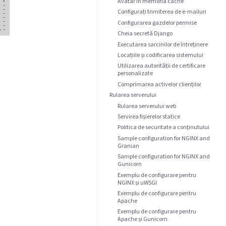
Avatar în memoria cache
Configurați trimiterea de e-mailuri
Configurarea gazdelor permise
Cheia secretă Django
Executarea sarcinilor de întreținere
Locațiile și codificarea sistemului
Utilizarea autorității de certificare
personalizate
Comprimarea activelor clienților
Rularea serverului
Rularea serverului web
Servirea fișierelor statice
Politica de securitate a conținutului
Sample configuration for NGINX and
Granian
Sample configuration for NGINX and
Gunicorn
Exemplu de configurare pentru
NGINX și uWSGI
Exemplu de configurare pentru
Apache
Exemplu de configurare pentru
Apache și Gunicorn