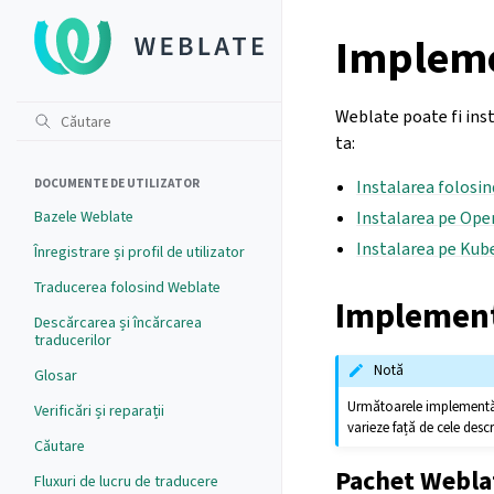
Impleme
Weblate poate fi inst
ta:
DOCUMENTE DE UTILIZATOR
Instalarea folosi
Bazele Weblate
Instalarea pe Ope
Instalarea pe Kub
Înregistrare și profil de utilizator
Traducerea folosind Weblate
Implementă
Descărcarea și încărcarea
traducerilor
Notă
Glosar
Următoarele implementări
Verificări și reparații
varieze față de cele des
Căutare
Pachet Webla
Fluxuri de lucru de traducere