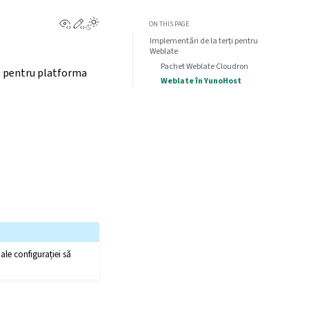
View this page
Edit this page
ON THIS PAGE
Implementări de la terți pentru
Weblate
Pachet Weblate Cloudron
at pentru platforma
Weblate în YunoHost
ale configurației să