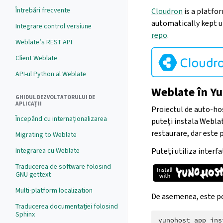
Întrebări frecvente
Cloudron
is a platfo
automatically kept u
Integrare control versiune
repo
.
Weblate’s REST API
Client Weblate
API-ul Python al Weblate
Weblate în Y
GHIDUL DEZVOLTATORULUI DE
APLICAȚII
Proiectul de auto-h
Începând cu internaționalizarea
puteți instala Weblat
restaurare, dar este p
Migrating to Weblate
Puteți utiliza interfa
Integrarea cu Weblate
Traducerea de software folosind
GNU gettext
Multi-platform localization
De asemenea, este pos
Traducerea documentației folosind
Sphinx
yunohost
app
ins