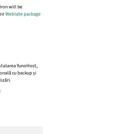
ron will be
eir
Weblate package
stalarea YunoHost,
ională cu backup și
izări.
: