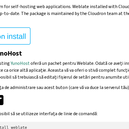
rm for self-hosting web applications. Weblate installed with Cloud
p-to-date. The package is maintained by the Cloudron team at th
unoHost
osting
YunoHost
oferă un pachet pentru Weblate. Odată ce aveți in
e ca orice altă aplicație. Aceasta vă va oferi o stivă complet funcț
osibil să trebuiască să editați fișierul de setări pentru anumite util
ța de administrare sau acest buton (care vă va duce la serverul tău)
ibil să se utilizeze interfața de linie de comandă:
tall