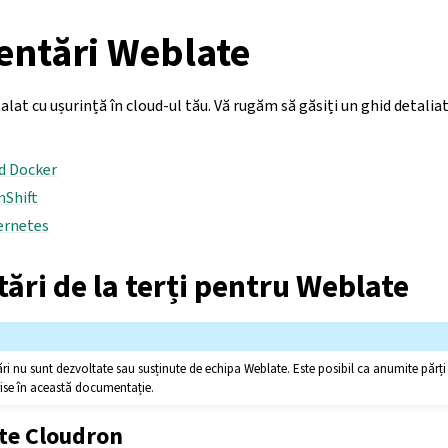
ntări Weblate
alat cu ușurință în cloud-ul tău. Vă rugăm să găsiți un ghid detali
nd Docker
nShift
ernetes
ri de la terți pentru Weblate
 nu sunt dezvoltate sau susținute de echipa Weblate. Este posibil ca anumite părți 
crise în această documentație.
te Cloudron