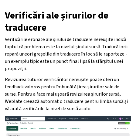
Verificări ale șirurilor de
traducere
Verificările eronate ale șirului de traducere nereușite indică
faptul că problema este la nivelul șirului sursă. Traducătorii
repară uneori greșelile din traducere în loc să le raporteze -
un exemplu tipic este un punct final lipsă la sfârșitul unei
propoziții.
Revizuirea tuturor verificărilor nereușite poate oferi un
feedback valoros pentru îmbunătățirea șirurilor sale de
surse. Pentru a face mai ușoară revizuirea șirurilor sursă,
Weblate creează automat o traducere pentru limba sursă și
vă arată verificările la nivel de sursă acolo: