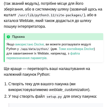
(так званий модуль), потрібне місце для його
зберігання, або в системному шляху (зазвичай щось на
кшталт
), або в
/usr/lib/python3.12/site-packages/
каталозі Weblate, який також додається до шляху
ggle navigation of Настанови з налаштовування
пошуку інтерпретатора.
Підказка
Якщо
використано Docker
, ви можете розташувати модулі
Python у
(див.
Томи контейнера Docker
)
/app/data/python/
для завантаження їх Weblate, наприклад, з
файла
перевизначення параметрів
.
Ще краще — перетворіть ваші налаштування на
належний пакунок Python:
Створіть теку для вашого пакунка (ми
використовуватимемо
weblate_customization
).
У теці створіть файл
для опису пакунка:
setup.py