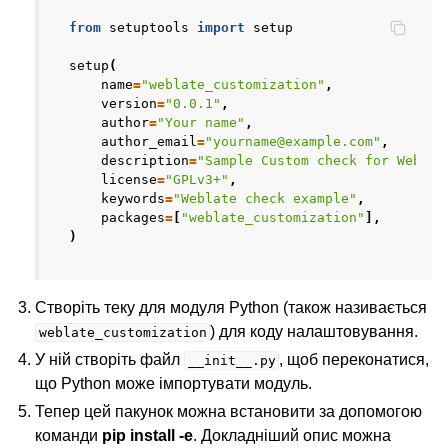
from
setuptools
import
setup
setup
(
name
=
"weblate_customization"
,
version
=
"0.0.1"
,
author
=
"Your name"
,
author_email
=
"yourname@example.com"
,
description
=
"Sample Custom check for Weblat
license
=
"GPLv3+"
,
keywords
=
"Weblate check example"
,
packages
=
[
"weblate_customization"
],
)
Створіть теку для модуля Python (також називається
) для коду налаштовування.
weblate_customization
У ній створіть файл
, щоб переконатися,
__init__.py
що Python може імпортувати модуль.
Тепер цей пакунок можна встановити за допомогою
команди
pip install -e
. Докладніший опис можна