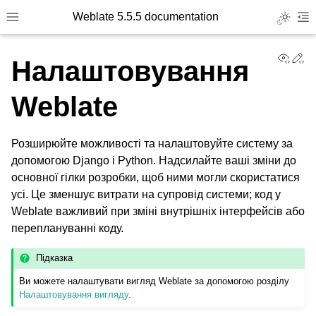
Weblate 5.5.5 documentation
Toggle L
Toggle site navigation sidebar
To
View
Ed
Налаштовування
Weblate
Розширюйте можливості та налаштовуйте систему за
допомогою Django і Python. Надсилайте ваші зміни до
основної гілки розробки, щоб ними могли скористатися
усі. Це зменшує витрати на супровід системи; код у
Weblate важливий при зміні внутрішніх інтерфейсів або
переплануванні коду.
Підказка
Ви можете налаштувати вигляд Weblate за допомогою розділу
Налаштовування вигляду
.