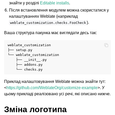
знайти у розділі
Editable installs
.
Після встановлення модулем можна скористатися у
налаштуваннях Weblate (наприклад
).
weblate_customization.checks.FooCheck
Ваша структура пакунка має виглядати десь так:
weblate_customization

├── setup.py

└── weblate_customization

    ├── __init__.py

    ├── addons.py

Приклад налаштовування Weblate можна знайти тут:
<
https://github.com/WeblateOrg/customize-example
>. У
цьому прикладі реалізовано усі речі, які описано нижче.
Зміна логотипа