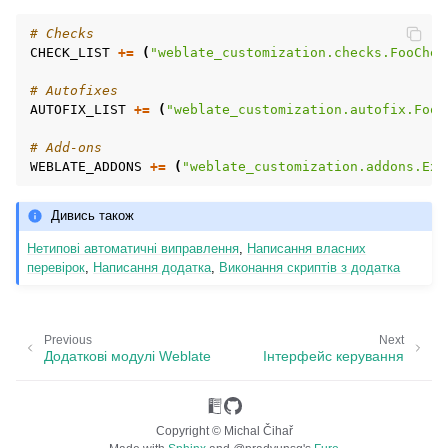
# Checks
CHECK_LIST
+=
(
"weblate_customization.checks.FooChec
# Autofixes
AUTOFIX_LIST
+=
(
"weblate_customization.autofix.FooF
# Add-ons
WEBLATE_ADDONS
+=
(
"weblate_customization.addons.Exa
Дивись також
Нетипові автоматичні виправлення
,
Написання власних
перевірок
,
Написання додатка
,
Виконання скриптів з додатка
Previous
Next
Додаткові модулі Weblate
Інтерфейс керування
Copyright © Michal Čihař