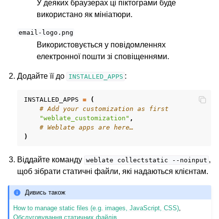
У деяких браузерах ці піктограми буде
використано як мініатюри.
email-logo.png
Використовується у повідомленнях
електронної пошти зі сповіщеннями.
Додайте її до
:
INSTALLED_APPS
INSTALLED_APPS
=
(
# Add your customization as first
"weblate_customization"
,
# Weblate apps are here…
)
Віддайте команду
,
weblate
collectstatic
--noinput
щоб зібрати статичні файли, які надаються клієнтам.
Дивись також
How to manage static files (e.g. images, JavaScript, CSS)
,
Обслуговування статичних файлів