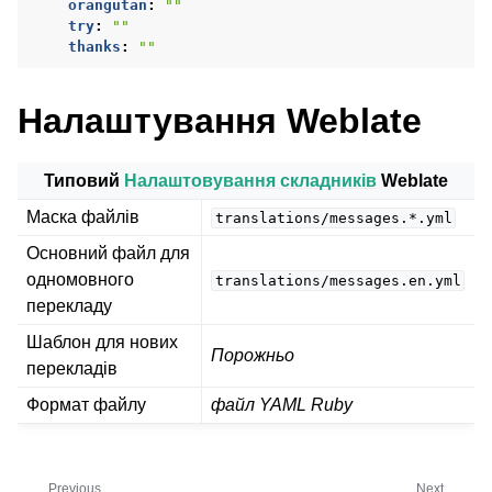
orangutan
:
""
try
:
""
thanks
:
""
Налаштування Weblate
Типовий
Налаштовування складників
Weblate
Маска файлів
translations/messages.*.yml
Основний файл для
ggle navigation of Підтримувані формати файлів
одномовного
translations/messages.en.yml
перекладу
Шаблон для нових
Порожньо
перекладів
Формат файлу
файл YAML Ruby
Previous
Next