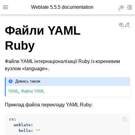
Weblate 5.5.5 documentation
Toggle L
Toggle site navigation sidebar
To
View
Ed
Файли YAML
Ruby
Файли YAML інтернаціоналізації Ruby із кореневим
вузлом «language».
Дивись також
YAML
,
Файли YAML
Приклад файла перекладу YAML Ruby:
cs
:
weblate
:
hello
:
""