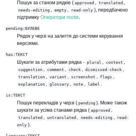
Пошук за станом рядків (
,
,
approved
translated
,
,
), передбачено
needs-editing
empty
read-only
підтримку
Оператори полів
.
pending:БУЛЕВЕ
Рядок у черзі на залиття до системи керування
версіями.
has:ТЕКСТ
Шукати за атрибутами рядка -
,
,
plural
context
,
,
,
,
suggestion
comment
check
dismissed-check
,
,
,
,
translation
variant
screenshot
flags
,
,
,
.
explanation
glossary
note
label
is:ТЕКСТ
Пошук перекладів у черзі (
). Може також
pending
шукати за усіма станами рядка (
,
approved
,
,
,
translated
untranslated
needs-editing
read-
).
only
language:ТЕКСТ