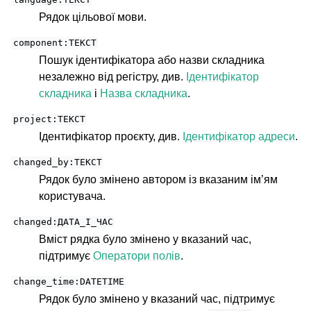
Рядок цільової мови.
component:ТЕКСТ
Пошук ідентифікатора або назви складника
незалежно від регістру, див.
Ідентифікатор
складника
і
Назва складника
.
project:ТЕКСТ
Ідентифікатор проєкту, див.
Ідентифікатор адреси
.
changed_by:ТЕКСТ
Рядок було змінено автором із вказаним ім’ям
користувача.
changed:ДАТА_І_ЧАС
Вміст рядка було змінено у вказаний час,
підтримує
Оператори полів
.
change_time:DATETIME
Рядок було змінено у вказаний час, підтримує