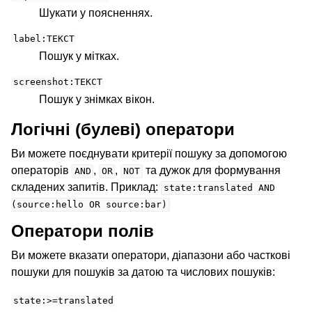
Шукати у поясненнях.
label:ТЕКСТ
Пошук у мітках.
screenshot:ТЕКСТ
Пошук у знімках вікон.
Логічні (булеві) оператори
Ви можете поєднувати критерії пошуку за допомогою
операторів
,
,
та дужок для формування
AND
OR
NOT
складених запитів. Приклад:
state:translated
AND
(source:hello
OR
source:bar)
Оператори полів
Ви можете вказати оператори, діапазони або часткові
пошуки для пошуків за датою та числових пошуків:
state:>=translated