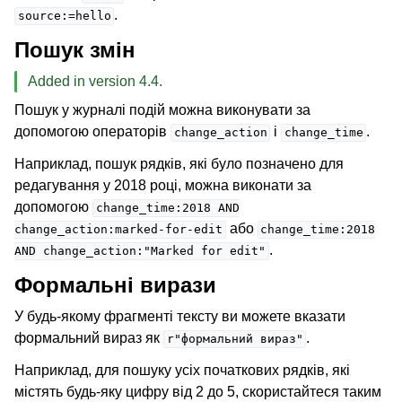
.
source:=hello
Пошук змін
Added in version 4.4.
Пошук у журналі подій можна виконувати за
допомогою операторів
і
.
change_action
change_time
Наприклад, пошук рядків, які було позначено для
редагування у 2018 році, можна виконати за
допомогою
change_time:2018
AND
або
change_action:marked-for-edit
change_time:2018
.
AND
change_action:"Marked
for
edit"
Формальні вирази
У будь-якому фрагменті тексту ви можете вказати
формальний вираз як
.
r"формальний
вираз"
Наприклад, для пошуку усіх початкових рядків, які
містять будь-яку цифру від 2 до 5, скористайтеся таким