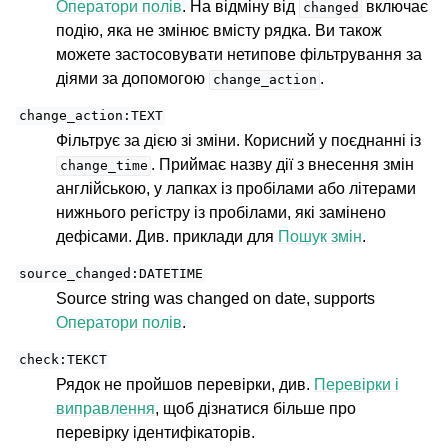
Оператори полів
. На відміну від
включає
changed
подію, яка не змінює вмісту рядка. Ви також
можете застосовувати нетипове фільтрування за
діями за допомогою
.
change_action
change_action:TEXT
Фільтрує за дією зі зміни. Корисний у поєднанні із
. Приймає назву дії з внесення змін
change_time
англійською, у лапках із пробілами або літерами
нижнього регістру із пробілами, які замінено
дефісами. Див. приклади для
Пошук змін
.
source_changed:DATETIME
Source string was changed on date, supports
Оператори полів
.
check:ТЕКСТ
Рядок не пройшов перевірки, див.
Перевірки і
виправлення
, щоб дізнатися більше про
перевірку ідентифікаторів.