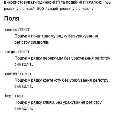
використовувати одинарні (“) та подвійні (») лапки):
"це
або
.
рядок
у
лапках"
'інший
рядок
у
лапках'
Поля
ggle navigation of Настанови з налаштовування
source:ТЕКСТ
Пошук у початковому рядку без урахування
регістру символів.
target:ТЕКСТ
Пошук у рядку перекладу без урахування регістру
символів.
context:ТЕКСТ
Пошук у рядку контексту без урахування регістру
символів.
key:ТЕКСТ
Пошук у рядку ключа без урахування регістру
символів.