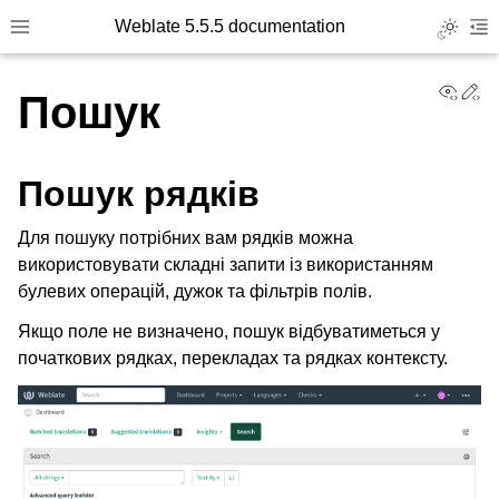
Weblate 5.5.5 documentation
Toggle L
Toggle site navigation sidebar
To
View
Ed
Пошук
Пошук рядків
Для пошуку потрібних вам рядків можна
використовувати складні запити із використанням
булевих операцій, дужок та фільтрів полів.
Якщо поле не визначено, пошук відбуватиметься у
початкових рядках, перекладах та рядках контексту.