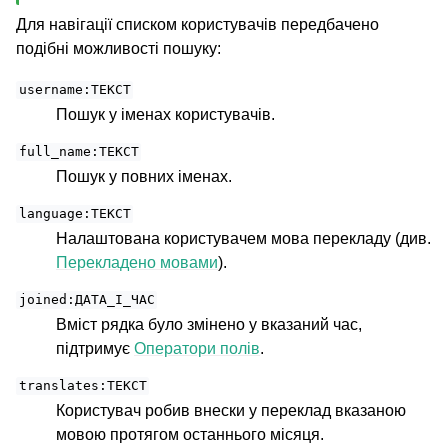
Для навігації списком користувачів передбачено
подібні можливості пошуку:
username:ТЕКСТ
Пошук у іменах користувачів.
full_name:ТЕКСТ
Пошук у повних іменах.
language:ТЕКСТ
Налаштована користувачем мова перекладу (див.
Перекладено мовами
).
joined:ДАТА_І_ЧАС
Вміст рядка було змінено у вказаний час,
підтримує
Оператори полів
.
translates:ТЕКСТ
Користувач робив внески у переклад вказаною
мовою протягом останнього місяця.