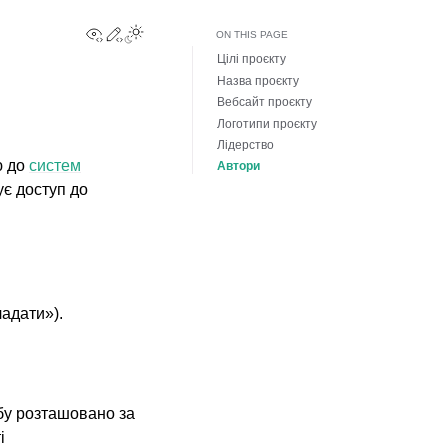
View this page
Edit this page
Toggle Light / Dark / Auto color theme
ON THIS PAGE
Цілі проєкту
Назва проєкту
Вебсайт проєкту
Логотипи проєкту
Лідерство
ю до
систем
Автори
є доступ до
ладати»).
бу розташовано за
і