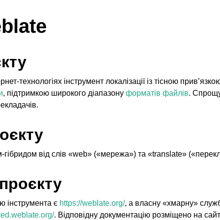
blate
єкту
рнет-технологіях інструмент локалізації із тісною прив’язко
и
, підтримкою широкого діапазону
форматів файлів
. Спрощу
екладачів.
оєкту
-гібридом від слів «web» («мережа») та «translate» («перек
проєкту
ю інструмента є
https://weblate.org/
, а власну «хмарну» служ
sted.weblate.org/
. Відповідну документацію розміщено на сайт