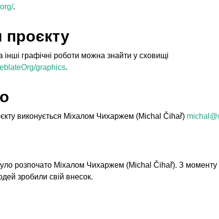
org/
.
 проєкту
а інші графічні роботи можна знайти у сховищі
WeblateOrg/graphics
.
во
єкту виконується Міхалом Чихаржем (Michal Čihař)
michal
@
ані формати файлів
уло розпочато Міхалом Чихаржем (Michal Čihař). З моменту
людей зробили свій внесок.