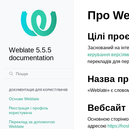
Про We
Цілі про
Заснований на інте
Weblate 5.5.5
керування версіям
documentation
перекладів для пер
Назва пр
«Weblate» є словом
ДОКУМЕНТАЦІЯ ДЛЯ КОРИСТУВАЧІВ
Основи Weblate
Вебсайт 
Реєстрація і профіль
користувача
Основною сторінко
Переклад за допомогою
адресою
https://ho
Weblate