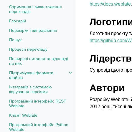
https://docs.weblate.
Отримання і вивантаження
перекладів
Логотипи
Глосарій
Перевірки і виправлення
Логотипи проєкту т
Пошук
https://github.com/
Процеси перекладу
Лідерст
Поширені питання та відповіді
на них
Супровід цього про
Підтримувані формати
Toggle navigation of Підтримув
файлів
Автори
Інтеграція з системою
керування версіями
Розробку Weblate б
Програмний інтерфейс REST
Weblate
2012 році, тисячі 
Клієнт Weblate
Програмний інтерфейс Python
Weblate