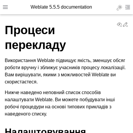
Weblate 5.5.5 documentation
Toggle L
Toggle site navigation sidebar
To
View
Ed
Процеси
перекладу
Використання Weblate підвищує якість, зменшує обсяг
роботи вручну і зближує учасників процесу локалізації.
Вам вирішувати, якими з можливостей Weblate ви
скористаєтеся.
Нижче наведено неповний список способів
налаштувати Weblate. Ви можете побудувати інші
робочі процедури на основі типових прикладів з
наведеного списку.
Налаштовування