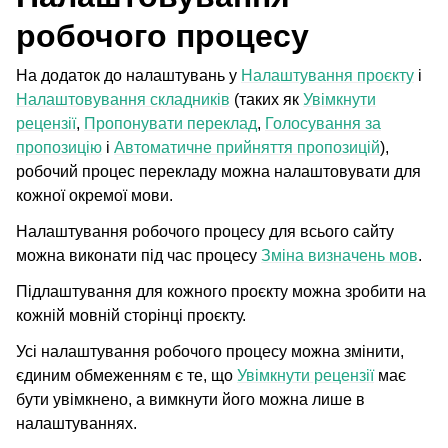
робочого процесу
На додаток до налаштувань у
Налаштування проєкту
і
Налаштовування складників
(таких як
Увімкнути
рецензії
,
Пропонувати переклад
,
Голосування за
пропозицію
і
Автоматичне прийняття пропозицій
),
робочий процес перекладу можна налаштовувати для
кожної окремої мови.
Налаштування робочого процесу для всього сайту
ggle navigation of Підтримувані формати файлів
можна виконати під час процесу
Зміна визначень мов
.
Підлаштування для кожного проєкту можна зробити на
кожній мовній сторінці проєкту.
Усі налаштування робочого процесу можна змінити,
єдиним обмеженням є те, що
Увімкнути рецензії
має
бути увімкнено, а вимкнути його можна лише в
налаштуваннях.