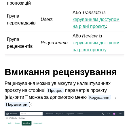
пропозицій
Або
Translate
із
Група
Users
керуванням доступом
перекладачів
на рівні проєкту
.
Або
Review
із
Група
Рецензенти
керуванням доступом
рецензентів
на рівні проєкту
.
Вмикання рецензування
Рецензування можна увімкнути у налаштуваннях
проєкту на сторінці
параметрів проєкту
Процес
(відкрити її можна за допомогою меню
→
Керування
):
Параметри