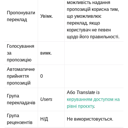
можливість надання
пропозицій корисна тим,
Пропонувати
Увімк.
що уможливлює
переклад
переклад, якщо
користувач не певен
щодо його правильності.
Голосування
за
вимк.
пропозицію
Автоматичне
прийняття
0
пропозицій
Або
Translate
із
Група
Users
керуванням доступом на
перекладачів
рівні проєкту
.
Група
Н/Д
Не використовується.
рецензентів