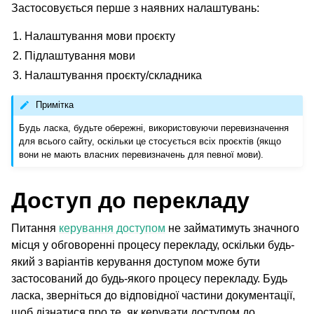
Застосовується перше з наявних налаштувань:
Налаштування мови проєкту
Підлаштування мови
ggle navigation of Настанови з налаштовування
Налаштування проєкту/складника
Примітка
Будь ласка, будьте обережні, використовуючи перевизначення
для всього сайту, оскільки це стосується всіх проєктів (якщо
вони не мають власних перевизначень для певної мови).
Доступ до перекладу
Питання
керування доступом
не займатимуть значного
місця у обговоренні процесу перекладу, оскільки будь-
який з варіантів керування доступом може бути
застосований до будь-якого процесу перекладу. Будь
ласка, зверніться до відповідної частини документації,
щоб дізнатися про те, як керувати доступом до