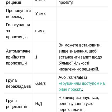
рецензії
проєкту.
Пропонувати
Увімк.
переклад
Голосування
за
вимк.
пропозицію
Ви можете встановити
Автоматичне
вище значення, щоб
прийняття
1
встановити запит щодо
пропозицій
більшої кількості
незалежних рецензій.
Або
Translate
із
Група
Users
керуванням доступом на
перекладачів
рівні проєкту
.
Не використовується,
Група
Н/Д
рецензування усіх
рецензентів
перекладачів.