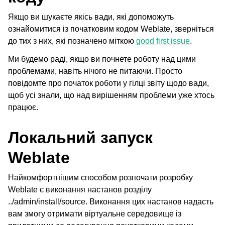
Якщо ви шукаєте якісь вади, які допоможуть
ознайомитися із початковим кодом Weblate, зверніться
до тих з них, які позначено міткою
good first issue
.
Ми будемо раді, якщо ви почнете роботу над цими
проблемами, навіть нічого не питаючи. Просто
повідомте про початок роботи у гілці звіту щодо вади,
щоб усі знали, що над вирішенням проблеми уже хтось
працює.
ggle navigation of Підтримувані формати файлів
Локальний запуск
Weblate
Найкомфортнішим способом розпочати розробку
Weblate є виконання настанов розділу
../admin/install/source
. Виконання цих настанов надасть
вам змогу отримати віртуальне середовище із