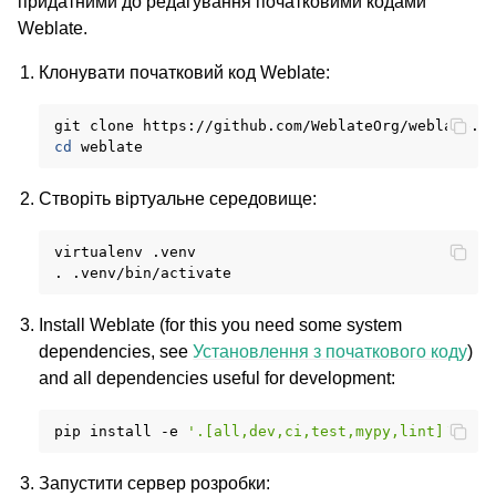
придатними до редагування початковими кодами
Weblate.
Клонувати початковий код Weblate:
ggle navigation of Настанови з налаштовування
git
clone
cd
Створіть віртуальне середовище:
virtualenv
.venv

.
Install Weblate (for this you need some system
dependencies, see
Установлення з початкового коду
)
and all dependencies useful for development:
pip
install
-e
'.[all,dev,ci,test,mypy,lint]'
Запустити сервер розробки: