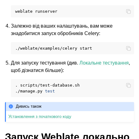
weblate
Залежно від ваших налаштувань, вам може
знадобитися запуск обробників Celery:
./weblate/examples/celery
Для запуску тестування (див.
Локальне тестування
,
щоб дізнатися більше):
.
scripts/test-database.sh

./manage.py
test
Дивись також
Установлення з початкового коду
Запуск Weblate локально