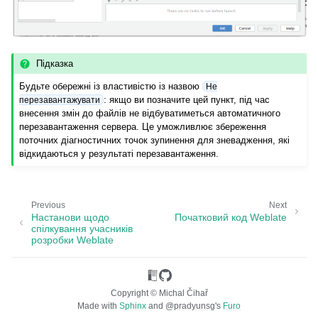
Підказка
Будьте обережні із властивістю із назвою
Не
: якщо ви позначите цей пункт, під час
перезавантажувати
внесення змін до файлів не відбуватиметься автоматичного
перезавантаження сервера. Це уможливлює збереження
поточних діагностичних точок зупинення для зневадження, які
відкидаються у результаті перезавантаження.
Previous
Next
Настанови щодо
Початковий код Weblate
спілкування учасників
розробки Weblate
Copyright © Michal Čihař
Made with
Sphinx
and
@pradyunsg
's
Furo