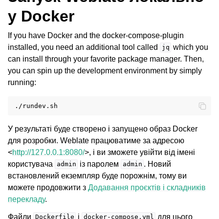
у Docker
If you have Docker and the docker-compose-plugin
installed, you need an additional tool called
which you
jq
can install through your favorite package manager. Then,
you can spin up the development environment by simply
running:
У результаті буде створено і запущено образ Docker
для розробки. Weblate працюватиме за адресою
<
http://127.0.0.1:8080/
>, і ви зможете увійти від імені
користувача
із паролем
. Новий
admin
admin
встановлений екземпляр буде порожнім, тому ви
можете продовжити з
Додавання проєктів і складників
перекладу
.
Файли
і
для цього
Dockerfile
docker-compose.yml