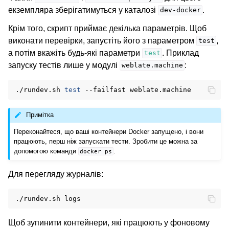
екземпляра зберігатимуться у каталозі
.
dev-docker
Крім того, скрипт приймає декілька параметрів. Щоб
виконати перевірки, запустіть його з параметром
,
test
а потім вкажіть будь-які параметри
. Приклад
test
запуску тестів лише у модулі
:
weblate.machine
./rundev.sh
test
--failfast
Примітка
Переконайтеся, що ваші контейнери Docker запущено, і вони
працюють, перш ніж запускати тести. Зробити це можна за
допомогою команди
.
docker
ps
Для перегляду журналів:
./rundev.sh
Щоб зупинити контейнери, які працюють у фоновому