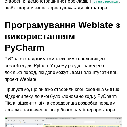
створення демонстраційних перекладів і
,
createadmin
щоб створити запис користувача-адміністратора.
Програмування Weblate з
використанням
PyCharm
PyCharm є відомим комплексним середовищем
розробки для Python. У цьому розділі наведено
декілька порад, які допоможуть вам налаштувати ваш
проєкт Weblate.
Припустімо, що ви вже створили клон сховища GitHub і
відкрили теку, до якої було клоновано код, у PyCharm.
Після відкриття вікна середовища розробки першим
кроком є визначення потрібного вам інтерпретатора: