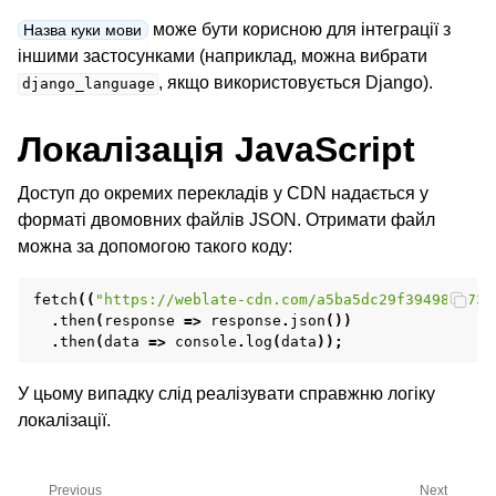
може бути корисною для інтеграції з
Назва куки мови
іншими застосунками (наприклад, можна вибрати
, якщо використовується Django).
django_language
Локалізація JavaScript
Доступ до окремих перекладів у CDN надається у
форматі двомовних файлів JSON. Отримати файл
можна за допомогою такого коду:
fetch
((
"https://weblate-cdn.com/a5ba5dc29f39498aa734
.
then
(
response
=>
response
.
json
())
.
then
(
data
=>
console
.
log
(
data
));
У цьому випадку слід реалізувати справжню логіку
локалізації.
Previous
Next