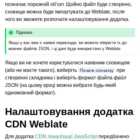
позначає порожній об’єкт. Щойно файл буде створено,
сховище можна буде імпортувати до Weblate, після
чого ви зможете розпочати налаштовування додатка.
ggle navigation of Настанови з налаштовування
Підказка
Якщо у вас вже є наявні переклади, ви можете зберегти їх до
мовних файлів JSON, і ці дані буде використано у Weblate.
Якщо ви не хочете користуватися наявним сховищем
(або не маєте такого), виберіть
при
Почати спочатку
створенні складника і виберіть формат файла
файл
JSON
(на цьому кроці можна вибрати будь-який
одномовний формат).
Налаштовування додатка
CDN Weblate
Для додатка
CDN локалізації JavaScript
передбачено