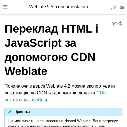
Weblate 5.5.5 documentation
Toggle L
Toggle site navigation sidebar
To
View
Ed
Переклад HTML і
JavaScript за
допомогою CDN
Weblate
Починаючи з версії Weblate 4.2 можна експортувати
локалізацію до CDN за допомогою додатка
CDN
локалізації JavaScript
.
Примітка
Цю можливість налаштовано на Hosted Weblate. Вона потребує
додаткового налаштовування у вашому екземплярі, див.