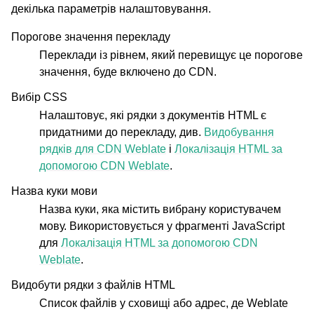
декілька параметрів налаштовування.
Порогове значення перекладу
Переклади із рівнем, який перевищує це порогове
значення, буде включено до CDN.
Вибір CSS
Налаштовує, які рядки з документів HTML є
придатними до перекладу, див.
Видобування
рядків для CDN Weblate
і
Локалізація HTML за
допомогою CDN Weblate
.
Назва куки мови
Назва куки, яка містить вибрану користувачем
мову. Використовується у фрагменті JavaScript
для
Локалізація HTML за допомогою CDN
Weblate
.
Видобути рядки з файлів HTML
Список файлів у сховищі або адрес, де Weblate