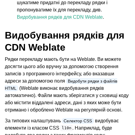
шукатиме придатні до перекладу рядки і
пропонуватиме їх для перекладу, див.
Видобування рядків для CDN Weblate
.
Видобування рядків для
CDN Weblate
Рядки перекладу мають бути на Weblate. Ви можете
досягти цього або вручну за допомогою створення
записів з програмного інтерфейсу, або вказавши
адреси за допомогою поля
Видобути рядки з файлів
(Weblate виконає видобування рядків
HTML
автоматично). Файли мають зберігатися у сховищі коду
або містити віддалені адреси, дані з яких може бути
отримано і оброблено Weblate на регулярній основі.
За типових налаштувань
видобуває
Селектор CSS
елементи із класом CSS
. Наприклад, буде
l10n