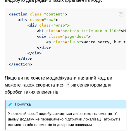
видобуто два рядки з таких фрагментів коду:
<
section
class
=
"content"
>
<
div
class
=
"row"
>
<
div
class
=
"wrap"
>
<
h1
class
=
"section-title min-m l10n"
>
Mai
<
div
class
=
"page-desc"
>
<
p
class
=
"l10n"
>
We're sorry, but thi
</
div
>
</
div
>
</
div
>
</
section
>
Якщо ви не хочете модифікувати наявний код, ви
можете також скористатися
як селектором для
*
обробки таких елементів.
Примітка
У поточній версії видобуватиметься лише текст елементів. У
цьому додатку не передбачено підтримки локалізації атрибутів
елементів або елементів із дочірніми записами.