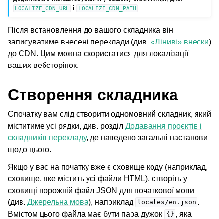
і
.
LOCALIZE_CDN_URL
LOCALIZE_CDN_PATH
Після встановлення до вашого складника він
записуватиме внесені переклади (див.
«Ліниві» внески
)
до CDN. Цим можна скористатися для локалізації
ваших вебсторінок.
Створення складника
Спочатку вам слід створити одномовний складник, який
ggle navigation of Підтримувані формати файлів
міститиме усі рядки, див. розділ
Додавання проєктів і
складників перекладу
, де наведено загальні настанови
щодо цього.
Якщо у вас на початку вже є сховище коду (наприклад,
сховище, яке містить усі файли HTML), створіть у
сховищі порожній файл JSON для початкової мови
(див.
Джерельна мова
), наприклад
.
locales/en.json
Вмістом цього файла має бути пара дужок
, яка
{}