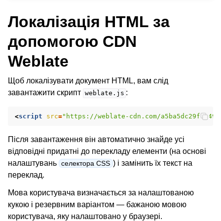
Локалізація HTML за
допомогою CDN
Weblate
Щоб локалізувати документ HTML, вам слід
завантажити скрипт
:
weblate.js
<
script
src
=
"https://weblate-cdn.com/a5ba5dc29f39498
Після завантаження він автоматично знайде усі
відповідні придатні до перекладу елементи (на основі
налаштувань
) і замінить їх текст на
селектора CSS
переклад.
Мова користувача визначається за налаштованою
кукою і резервним варіантом — бажаною мовою
користувача, яку налаштовано у браузері.