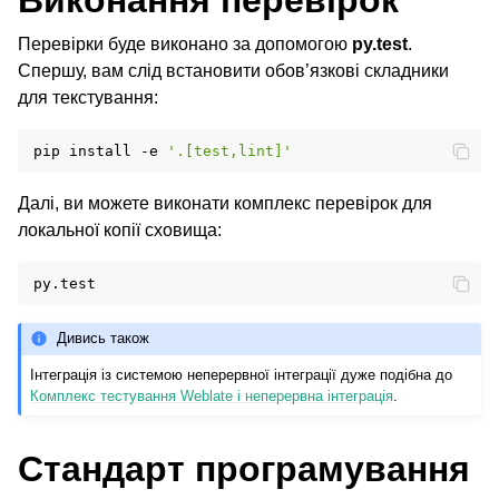
Виконання перевірок
Перевірки буде виконано за допомогою
py.test
.
Спершу, вам слід встановити обов’язкові складники
для текстування:
ggle navigation of Настанови з налаштовування
pip
install
-e
'.[test,lint]'
Далі, ви можете виконати комплекс перевірок для
локальної копії сховища:
Дивись також
Інтеграція із системою неперервної інтеграції дуже подібна до
Комплекс тестування Weblate і неперервна інтеграція
.
Стандарт програмування