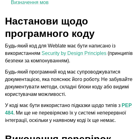
Визначення мов
Настанови щодо
програмного коду
Будь-який код для Weblate має бути написано із
використанням
Security by Design Principles
(принципів
безпеки за компонуванням).
Будь-який програмний код має супроводжуватися
ggle navigation of Підтримувані формати файлів
документацією, яка пояснює його роботу. Не забувайте
документувати методи, складні блоки коду або видимі
користувачам можливості.
У коді має бути використано підказки щодо типів з
PEP
484
. Ми ще не перевіряємо їх у системі неперервної
інтеграції, оскільки у наявному коді їх ще немає.