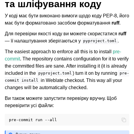
та шліфування коду
У коді має бути виконано вимоги щодо коду PEP-8, його
має бути форматовано засобом форматування
ruff
.
Для перевірки якості коду ви можете скористатися
ruff
— її налаштування зберігаються у
.
pyproject.toml
The easiest approach to enforce all this is to install
pre-
commit
. The repository contains configuration for it to verify
the committed files are sane. After installing it (it is already
included in the
) turn it on by running
pyproject.toml
pre-
in Weblate checkout. This way all your
commit
install
changes will be automatically checked.
Ви також можете запустити перевірку вручну. Щоб
перевірити усі файли:
pre-commit
run