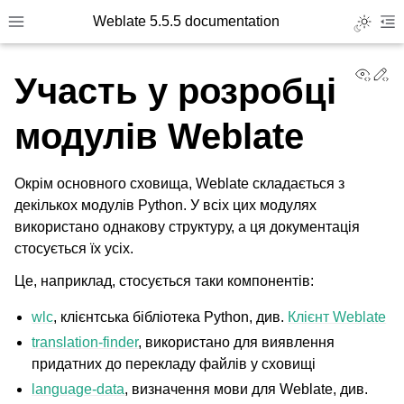
Weblate 5.5.5 documentation
Toggle L
Toggle site navigation sidebar
To
View
Ed
Участь у розробці
модулів Weblate
Окрім основного сховища, Weblate складається з
декількох модулів Python. У всіх цих модулях
використано однакову структуру, а ця документація
стосується їх усіх.
Це, наприклад, стосується таки компонентів:
wlc
, клієнтська бібліотека Python, див.
Клієнт Weblate
translation-finder
, використано для виявлення
придатних до перекладу файлів у сховищі
language-data
, визначення мови для Weblate, див.