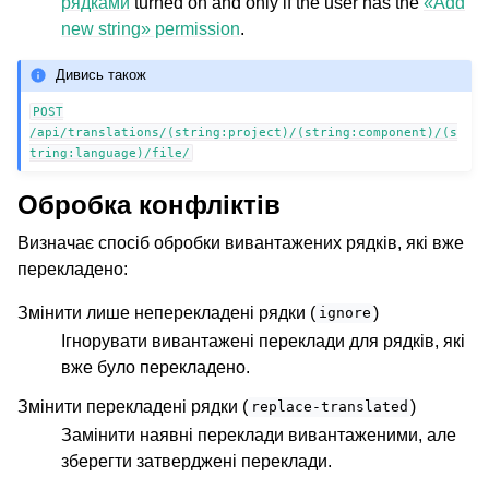
рядками
turned on and only if the user has the
«Add
new string» permission
.
Дивись також
POST
/api/translations/(string:project)/(string:component)/(s
tring:language)/file/
Обробка конфліктів
Визначає спосіб обробки вивантажених рядків, які вже
перекладено:
Змінити лише неперекладені рядки (
)
ignore
Ігнорувати вивантажені переклади для рядків, які
вже було перекладено.
Змінити перекладені рядки (
)
replace-translated
Замінити наявні переклади вивантаженими, але
зберегти затверджені переклади.