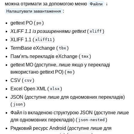
можна отримати за допомогою меню
↓
Файли
:
Налаштувати завантаження
gettext PO (
)
po
ggle navigation of Настанови з налаштовування
XLIFF 1.1 із розширеннями gettext
(
)
xliff
XLIFF 1.1 (
)
xliff11
TermBase eXchange (
)
tbx
Пам’ять перекладів eXchange (
)
tmx
gettext MO (доступне, лише якщо у перекладі
використано gettext PO) (
)
mo
CSV (
)
csv
Excel Open XML (
)
xlsx
JSON (доступне лише для одномовних перекладів)
(
)
json
Файл із вкладеною структурою JSON (доступне лише
для одномовних перекладів) (
)
json-nested
Рядковий ресурс Android (доступне лише для