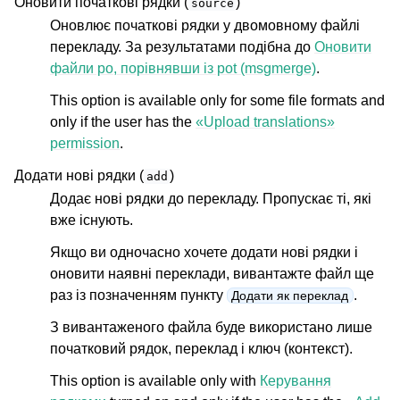
Оновити початкові рядки (
)
source
Оновлює початкові рядки у двомовному файлі
перекладу. За результатами подібна до
Оновити
файли po, порівнявши із pot (msgmerge)
.
This option is available only for some file formats and
only if the user has the
«Upload translations»
permission
.
Додати нові рядки (
)
add
Додає нові рядки до перекладу. Пропускає ті, які
вже існують.
Якщо ви одночасно хочете додати нові рядки і
оновити наявні переклади, вивантажте файл ще
раз із позначенням пункту
.
Додати як переклад
З вивантаженого файла буде використано лише
початковий рядок, переклад і ключ (контекст).
This option is available only with
Керування