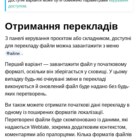
Доступні варіанти може бути обмежено параметрами
керування
доступом
.
Отримання перекладів
З панелі керування проєктом або складником, доступні
для перекладу файли можна завантажити з меню
.
Файли
Перший варіант — завантажити файл у початковому
форматі, оскільки він зберігається у сховищі. У цьому
ggle navigation of Підтримувані формати файлів
випадку будь-які очікувані зміни в перекладі
виконуються й оновлений файл буде надано без будь-
яких перетворень.
Ви також можете отримати початкові дані перекладу в
одному із поширених форматів локалізації.
Перетворені файли буде скомпоновано із даними, які
надаються Weblate, зокрема додатковим контекстом,
коментарями або прапорцями. Кілька форматів файлів