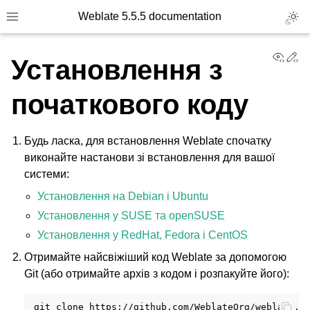
Weblate 5.5.5 documentation
Toggl
Toggle site navigation sidebar
View
Ed
Установлення з
початкового коду
Будь ласка, для встановлення Weblate спочатку
виконайте настанови зі встановлення для вашої
системи:
Установлення на Debian і Ubuntu
Установлення у SUSE та openSUSE
Установлення у RedHat, Fedora і CentOS
Отримайте найсвіжіший код Weblate за допомогою
Git (або отримайте архів з кодом і розпакуйте його):
git
clone
https://github.com/WeblateOrg/weblate.g