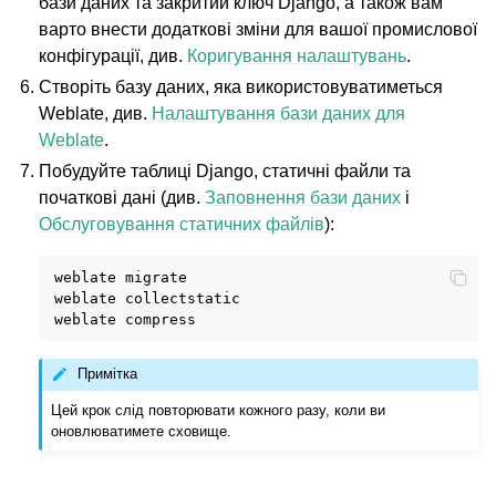
бази даних та закритий ключ Django, а також вам
варто внести додаткові зміни для вашої промислової
конфігурації, див.
Коригування налаштувань
.
Створіть базу даних, яка використовуватиметься
ggle navigation of Настанови з налаштовування
Weblate, див.
Налаштування бази даних для
Weblate
.
Побудуйте таблиці Django, статичні файли та
початкові дані (див.
Заповнення бази даних
і
Обслуговування статичних файлів
):
weblate
migrate

weblate
collectstatic

weblate
Примітка
Цей крок слід повторювати кожного разу, коли ви
оновлюватимете сховище.