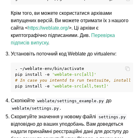
Крім того, ви можете скористатися архівами
випущених версій. Ви можете отримати їх з нашого
сайта <
https://weblate.org/
>. Ці архіви є
криптографічно підписаними. Див.
Перевірка
підписів випуску
.
Установіть поточний код Weblate до virtualenv:
.
~/weblate-env/bin/activate

pip
install
-e
'weblate-src[all]'
ggle navigation of Підтримувані формати файлів
# In case you intentd to run testsuite, install t
pip
install
-e
'weblate-src[all,test]'
Скопіюйте
до
weblate/settings_example.py
.
weblate/settings.py
Скоригуйте значення у новому файлі
settings.py
відповідно до ваших уподобань. Вам доведеться
надати принаймні реєстраційні дані для доступу до