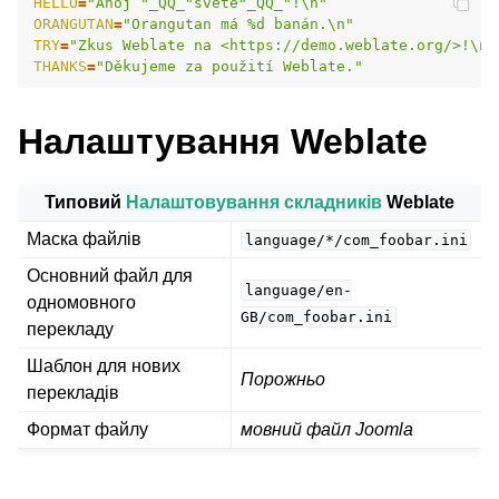
HELLO
=
"Ahoj "_QQ_"světe"_QQ_"!\n"
ORANGUTAN
=
"Orangutan má %d banán.\n"
TRY
=
"Zkus Weblate na <https://demo.weblate.org/>!\n"
THANKS
=
"Děkujeme za použití Weblate."
Налаштування Weblate
Типовий
Налаштовування складників
Weblate
Маска файлів
language/*/com_foobar.ini
Основний файл для
ggle navigation of Підтримувані формати файлів
language/en-
одномовного
GB/com_foobar.ini
перекладу
Шаблон для нових
Порожньо
перекладів
Формат файлу
мовний файл Joomla