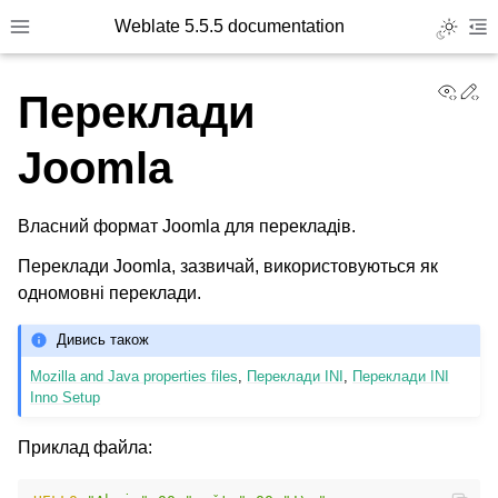
Weblate 5.5.5 documentation
Toggle L
Toggle site navigation sidebar
To
View
Ed
Переклади
Joomla
Власний формат Joomla для перекладів.
Переклади Joomla, зазвичай, використовуються як
одномовні переклади.
Дивись також
Mozilla and Java properties files
,
Переклади INI
,
Переклади INI
Inno Setup
Приклад файла: