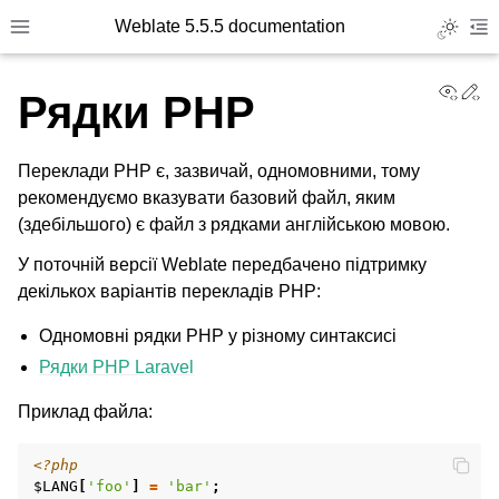
Weblate 5.5.5 documentation
Toggle L
Toggle site navigation sidebar
To
View
Ed
Рядки PHP
Переклади PHP є, зазвичай, одномовними, тому
рекомендуємо вказувати базовий файл, яким
(здебільшого) є файл з рядками англійською мовою.
У поточній версії Weblate передбачено підтримку
декількох варіантів перекладів PHP:
Одномовні рядки PHP у різному синтаксисі
Рядки PHP Laravel
Приклад файла:
<?php
$LANG
[
'foo'
]
=
'bar'
;