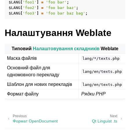
$LANG
[
'foo1'
]
=
'foo bar'
;
$LANG
[
'foo2'
]
=
'foo bar baz'
;
$LANG
[
'foo3'
]
=
'foo bar baz bag'
;
Налаштування Weblate
Типовий
Налаштовування складників
Weblate
Маска файлів
lang/*/texts.php
Основний файл для
lang/en/texts.php
ggle navigation of Підтримувані формати файлів
одномовного перекладу
Шаблон для нових перекладів
lang/en/texts.php
Формат файлу
Рядки PHP
Previous
Next
Формат OpenDocument
Qt Linguist .ts