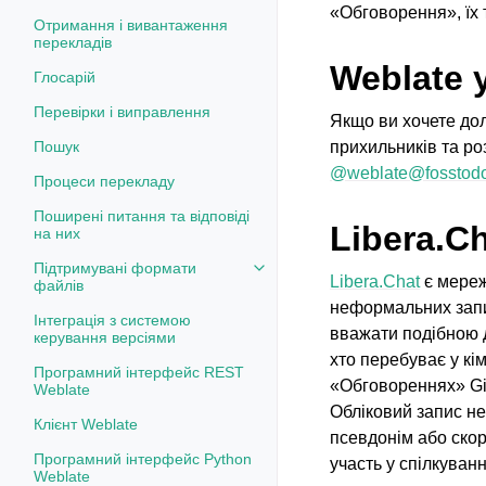
«Обговорення», їх 
Отримання і вивантаження
перекладів
Weblate 
Глосарій
Перевірки і виправлення
Якщо ви хочете дол
Пошук
прихильників та ро
@weblate@fosstodo
Процеси перекладу
Поширені питання та відповіді
Libera.C
на них
Підтримувані формати
Toggle navigation of Підтримув
Libera.Chat
є мереж
файлів
неформальних запи
Інтеграція з системою
вважати подібною д
керування версіями
хто перебуває у кі
Програмний інтерфейс REST
«Обговореннях» Gi
Weblate
Обліковий запис не
Клієнт Weblate
псевдонім або ско
Програмний інтерфейс Python
участь у спілкуванн
Weblate