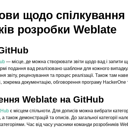
ови щодо спілкування
ків розробки Weblate
GitHub
Hub
— місце, де можна створювати звіти щодо вад і запити щ
рмі подання вад реалізовано шаблони для кожного випадку
я звіту, рецензування та процес реалізації. Також там на
і, зокрема документацію, обговорення програму HackerOne 
ння Weblate на GitHub
tHub
є місцем спільноти. Для дописів можна вибрати категорі
, а також демонстрацій та описів. До загальної категорії нал
атегоріями. Час від часу учасники команди розробників Web