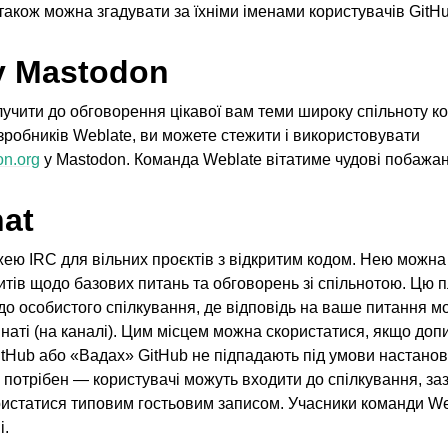
також можна згадувати за їхніми іменами користувачів GitHu
у Mastodon
учити до обговорення цікавої вам теми широку спільноту ко
зробників Weblate, ви можете стежити і використовувати
n.org
у Mastodon. Команда Weblate вітатиме чудові побажанн
hat
ані формати файлів
ею IRC для вільних проєктів з відкритим кодом. Нею можна
тів щодо базових питань та обговорень зі спільнотою. Цю
о особистого спілкування, де відповідь на ваше питання мо
мнаті (на каналі). Цим місцем можна скористатися, якщо доп
tHub або «Вадах» GitHub не підпадають під умови настанов
 потрібен — користувачі можуть входити до спілкування, з
ристатися типовим гостьовим записом. Учасники команди We
і.