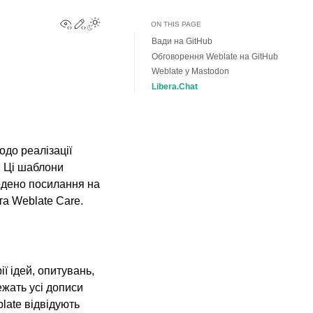
View this page
Edit this page
Toggle Light / Dark / Auto color theme
ON THIS PAGE
Вади на GitHub
Обговорення Weblate на GitHub
Weblate у Mastodon
Libera.Chat
одо реалізації
. Ці шаблони
ведено посилання на
та Weblate Care.
ї ідей, опитувань,
ежать усі дописи
late відвідують