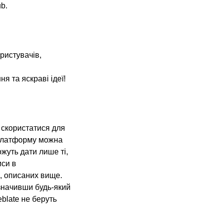
b.
ристувачів,
я та яскраві ідеї!
 скористатися для
 платформу можна
жуть дати лише ті,
иси в
, описаних вище.
азначивши будь-який
blate не беруть