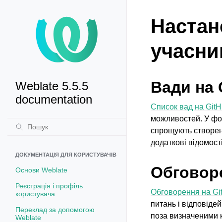
Настан
учасни
Вади на 
Weblate 5.5.5
documentation
Список вад на Git
можливостей. У фо
спрощують створенн
додаткові відомост
ДОКУМЕНТАЦІЯ ДЛЯ КОРИСТУВАЧІВ
Обговоре
Основи Weblate
Реєстрація і профіль
Обговорення на Gi
користувача
питань і відповідей
Переклад за допомогою
поза визначеними к
Weblate