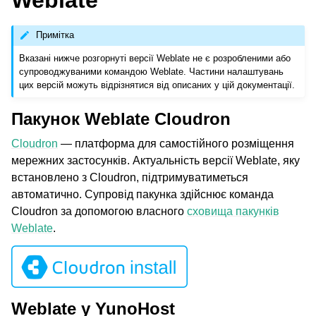
Weblate
Примітка
Вказані нижче розгорнуті версії Weblate не є розробленими або
супроводжуваними командою Weblate. Частини налаштувань
цих версій можуть відрізнятися від описаних у цій документації.
Пакунок Weblate Cloudron
Cloudron
— платформа для самостійного розміщення
мережних застосунків. Актуальність версії Weblate, яку
встановлено з Cloudron, підтримуватиметься
ggle navigation of Підтримувані формати файлів
автоматично. Супровід пакунка здійснює команда
Cloudron за допомогою власного
сховища пакунків
Weblate
.
Weblate у YunoHost