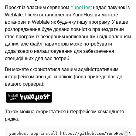
Проєкт із власним сервером
YunoHost
надає пакунок із
Weblate. Після встановлення YunoHost ви можете
встановити Weblate як будь-яку іншу програму. У ваше
ggle navigation of Настанови з налаштовування
розпорядження буде додано повністю працездатний
стос програм із резервним копіюванням і відновленням
даних, але файл параметрів може потребувати
додаткового налаштовування для забезпечення
специфічних для вас потреб.
Ви можете скористатися вашим адміністративним
інтерфейсом або цієї кнопкою (вона приведе вас до
вашого сервера):
Також можна скористатися інтерфейсом командного
рядка:
yunohost
app
install