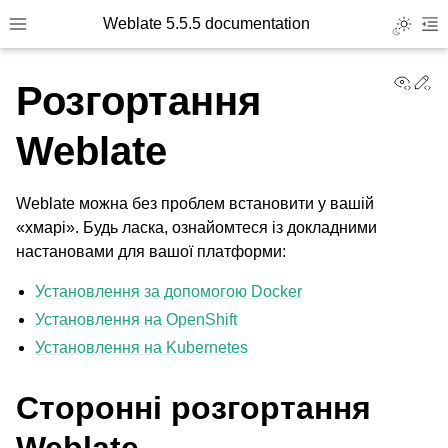
Weblate 5.5.5 documentation
Toggle L
Toggle site navigation sidebar
To
View
Ed
Розгортання
Weblate
Weblate можна без проблем встановити у вашій
«хмарі». Будь ласка, ознайомтеся із докладними
настановами для вашої платформи:
Установлення за допомогою Docker
Установлення на OpenShift
Установлення на Kubernetes
Сторонні розгортання