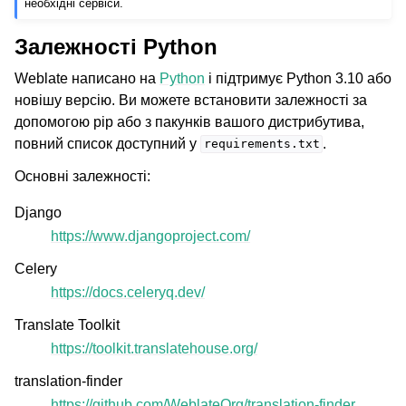
необхідні сервіси.
Залежності Python
Weblate написано на
Python
і підтримує Python 3.10 або
новішу версію. Ви можете встановити залежності за
допомогою pip або з пакунків вашого дистрибутива,
повний список доступний у
.
requirements.txt
Основні залежності:
Django
https://www.djangoproject.com/
Celery
https://docs.celeryq.dev/
Translate Toolkit
https://toolkit.translatehouse.org/
translation-finder
https://github.com/WeblateOrg/translation-finder