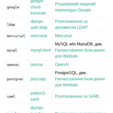
google-
Розширений хмарний
cloud-
google
перекладач Google
translate
django-
Розпізнавання за
ldap
auth-ldap
допомогою LDAP
mercurial
Mercurial
mercurial
MySQL або MariaDB, див.
mysqlclient
Налаштування бази даних
mysql
для Weblate
openai
OpenAI
openai
PostgreSQL, див.
psycopg
Налаштування бази даних
postgres
для Weblate
python3-
Розпізнавання за SAML
saml
saml
django-