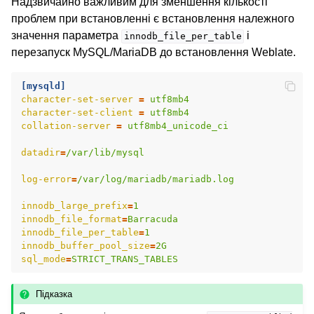
Надзвичайно важливим для зменшення кількості
проблем при встановленні є встановлення належного
значення параметра
і
innodb_file_per_table
перезапуск MySQL/MariaDB до встановлення Weblate.
[mysqld]
character-set-server
=
utf8mb4
character-set-client
=
utf8mb4
collation-server
=
utf8mb4_unicode_ci
datadir
=
/var/lib/mysql
log-error
=
/var/log/mariadb/mariadb.log
innodb_large_prefix
=
1
innodb_file_format
=
Barracuda
innodb_file_per_table
=
1
innodb_buffer_pool_size
=
2G
sql_mode
=
STRICT_TRANS_TABLES
Підказка