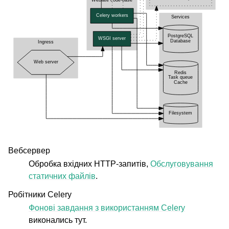
ggle navigation of Настанови з налаштовування
Вебсервер
Обробка вхідних HTTP-запитів,
Обслуговування
статичних файлів
.
Робітники Celery
Фонові завдання з використанням Celery
виконались тут.