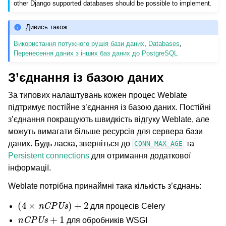
other Django supported databases should be possible to implement.
Дивись також
Використання потужного рушія бази даних
,
Databases
,
Перенесення даних з інших баз даних до PostgreSQL
З’єднання із базою даних
За типових налаштувань кожен процес Weblate
підтримує постійне з’єднання із базою даних. Постійні
з’єднання покращують швидкість відгуку Weblate, але
можуть вимагати більше ресурсів для сервера бази
даних. Будь ласка, зверніться до
та
CONN_MAX_AGE
Persistent connections
для отримання додаткової
інформації.
Weblate потрібна принаймні така кількість з’єднань:
(
4
×
nCPUs
)
+
2
для процесів Celery
nCPUs
+
1
для обробників WSGI