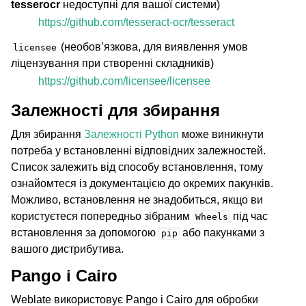
tesserocr
недоступні для вашої системи)
https://github.com/tesseract-ocr/tesseract
(необов’язкова, для виявлення умов
licensee
ліцензування при створенні складників)
https://github.com/licensee/licensee
Залежності для збирання
Для збирання
Залежності Python
може виникнути
потреба у встановленні відповідних залежностей.
Список залежить від способу встановлення, тому
ознайомтеся із документацією до окремих пакунків.
Можливо, встановлення не знадобиться, якщо ви
користуєтеся попередньо зібраним
під час
Wheels
встановлення за допомогою
або пакунками з
pip
вашого дистрибутива.
Pango і Cairo
Weblate використовує Pango і Cairo для обробки