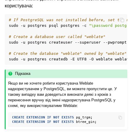
користувача:
# If PostgreSQL was not installed before, set the ma
sudo
-u
postgres
psql
postgres
-c
"\password postgre
# Create a database user called "weblate"
sudo
-u
postgres
createuser
--superuser
--pwprompt
w
# Create the database "weblate" owned by "weblate"
sudo
-u
postgres
createdb
-E
UTF8
-O
weblate
Підказка
Якщо ви не хочете робити користувача Weblate
надкористувачем у PostgreSQL, ви можете пропустити це. У
такому випадку вам доведеться виконати деякі з кроків з
перенесення вручну від імені надкористувача PostgreSQL у
схемі, яку використовуватиме Weblate:
CREATE
EXTENSION
IF
NOT
EXISTS
pg_trgm
;
CREATE
EXTENSION
IF
NOT
EXISTS
btree_gin
;