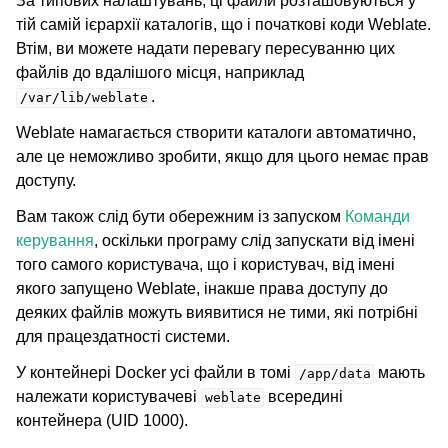
За типових налаштувань, ці файли розташовуються у
тій самій ієрархії каталогів, що і початкові коди Weblate.
Втім, ви можете надати перевагу пересуванню цих
файлів до вдалішого місця, наприклад
.
/var/lib/weblate
Weblate намагається створити каталоги автоматично,
але це неможливо зробити, якщо для цього немає прав
доступу.
Вам також слід бути обережним із запуском
Команди
керування
, оскільки програму слід запускати від імені
того самого користувача, що і користувач, від імені
якого запущено Weblate, інакше права доступу до
деяких файлів можуть виявитися не тими, які потрібні
для працездатності системи.
У контейнері Docker усі файли в томі
мають
/app/data
належати користувачеві
всередині
weblate
контейнера (UID 1000).