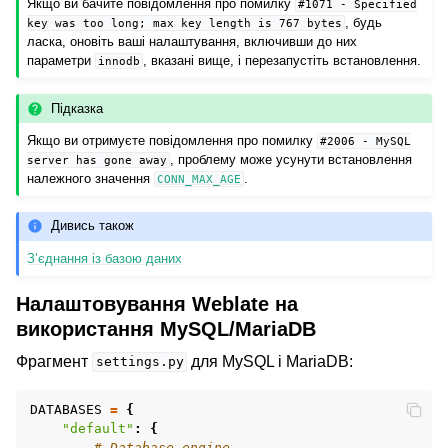
Якщо ви бачите повідомлення про помилку
#1071
-
Specified
, будь
key
was
too
long;
max
key
length
is
767
bytes
ласка, оновіть ваші налаштування, включивши до них
параметри
, вказані вище, і перезапустіть встановлення.
innodb
Підказка
Якщо ви отримуєте повідомлення про помилку
#2006
-
MySQL
, проблему може усунути встановлення
server
has
gone
away
належного значення
.
CONN_MAX_AGE
Дивись також
З’єднання із базою даних
Налаштовування Weblate на
використання MySQL/MariaDB
Фрагмент
для MySQL і MariaDB:
settings.py
DATABASES
=
{
"default"
:
{
# Database engine