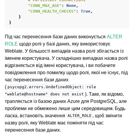
"CONN_MAX_AGE"
:
None
,
"CONN_HEALTH_CHECKS"
:
True
,
}
}
Під час перенесення бази даних виконується
ALTER
ROLE
щодо ролі у базі даних, яку використовує
Weblate. У більшості випадків назва ролі збігається із
іменем користувача. У складніших випадках назва ролі
відрізняється від імені користувача, і ви побачите
повідомлення про помилку щодо ролі, якої не існує, під
час перенесення бази даних
(
psycopg2.errors.UndefinedObject:
role
). Таке, як відомо,
"weblate@hostname"
does
not
exist
трапляється із базою даних Azure для PostgreSQL, але
проблеми не обмежено лише цим середовищем. Будь
ласка, встановіть значення
, щоб змінити
ALTER_ROLE
назву ролі, яку Weblate має поміняти під час
перенесення бази даних.