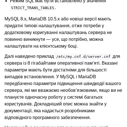
Режим SQL має бути встановлено у значення
.
STRICT_TRANS_TABLES
MySQL 8.x, MariaDB 10.5.x або новіші версії мають
придатні типові налаштування, отже потреби у
додатковому коригуванні налаштувань сервера не
повинно виникнути — усе, що потрібно, можна
налаштувати на клієнтському боці.
Далі наведено приклад
для
/etc/my.cnf.d/server.cnf
сервера із 8 гігабайтами оперативної пам’яті. Вказані
параметри мають бути достатніми для більшості
випадків встановлення. У MySQL і MariaDB
передбачено параметри підвищення швидкодії вашого
сервера, які ми вважаємо необов’язковими, якщо ви не
плануєте одночасну роботу у системі багатьох
користувачів. Докладніший опис можна знайти у
документації, яка надається розробниками
відповідного програмного забезпечення.