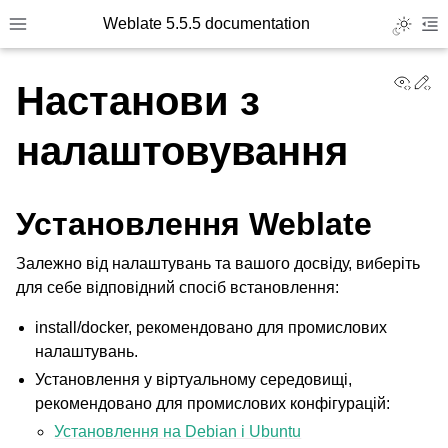
Weblate 5.5.5 documentation
Toggle L
Toggle site navigation sidebar
To
View
Ed
Настанови з
налаштовування
Установлення Weblate
Залежно від налаштувань та вашого досвіду, виберіть
для себе відповідний спосіб встановлення:
install/docker
, рекомендовано для промислових
налаштувань.
Установлення у віртуальному середовищі,
рекомендовано для промислових конфігурацій:
Установлення на Debian і Ubuntu