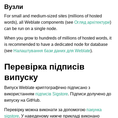
Вузли
For small and medium-sized sites (millions of hosted
words), all Weblate components (see
Огляд архітектури
)
can be run on a single node.
When you grow to hundreds of millions of hosted words, it
is recommended to have a dedicated node for database
(see
Налаштування бази даних для Weblate
).
Перевірка підписів
випуску
Випуск Weblate криптографічно підписано з
використанням
підписів Sigstore
. Підписи долучено до
випуску на GitHub.
Перевірку можна виконати за допомогою
пакунка
sigstore
. У наведеному нижче прикладі виконано