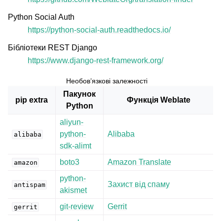
Python Social Auth
https://python-social-auth.readthedocs.io/
Бібліотеки REST Django
https://www.django-rest-framework.org/
Необов’язкові залежності
Пакунок
pip extra
Функція Weblate
Python
aliyun-
python-
Alibaba
alibaba
sdk-alimt
boto3
Amazon Translate
amazon
python-
Захист від спаму
antispam
akismet
git-review
Gerrit
gerrit