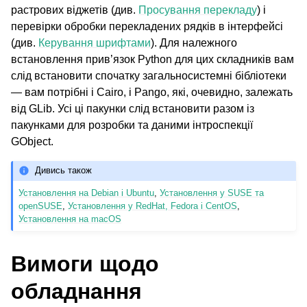
растрових віджетів (див.
Просування перекладу
) і
перевірки обробки перекладених рядків в інтерфейсі
(див.
Керування шрифтами
). Для належного
встановлення прив’язок Python для цих складників вам
слід встановити спочатку загальносистемні бібліотеки
— вам потрібні і Cairo, і Pango, які, очевидно, залежать
від GLib. Усі ці пакунки слід встановити разом із
пакунками для розробки та даними інтроспекції
GObject.
Дивись також
Установлення на Debian і Ubuntu
,
Установлення у SUSE та
openSUSE
,
Установлення у RedHat, Fedora і CentOS
,
Установлення на macOS
Вимоги щодо
обладнання