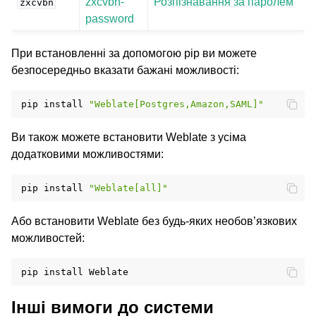
zxcvbn-
Розпізнавання за паролем
zxcvbn
password
При встановленні за допомогою pip ви можете
безпосередньо вказати бажані можливості:
pip
install
"Weblate[Postgres,Amazon,SAML]"
Ви також можете встановити Weblate з усіма
додатковими можливостями:
pip
install
"Weblate[all]"
Або встановити Weblate без будь-яких необов’язкових
можливостей:
pip
install
Інші вимоги до системи