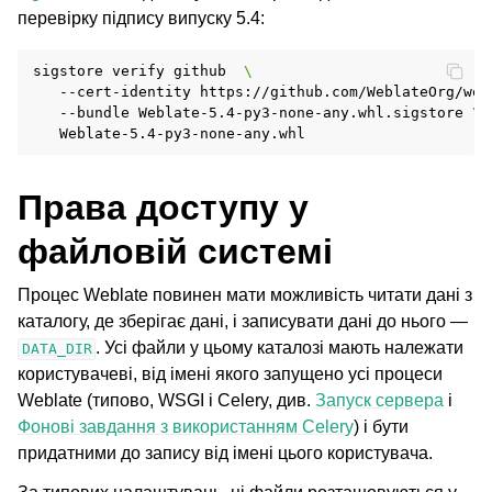
перевірку підпису випуску 5.4:
sigstore
verify
github
\
--cert-identity
https://github.com/WeblateOrg/web
--bundle
Weblate-5.4-py3-none-any.whl.sigstore
\
Права доступу у
файловій системі
Процес Weblate повинен мати можливість читати дані з
каталогу, де зберігає дані, і записувати дані до нього —
. Усі файли у цьому каталозі мають належати
DATA_DIR
користувачеві, від імені якого запущено усі процеси
Weblate (типово, WSGI і Celery, див.
Запуск сервера
і
Фонові завдання з використанням Celery
) і бути
придатними до запису від імені цього користувача.