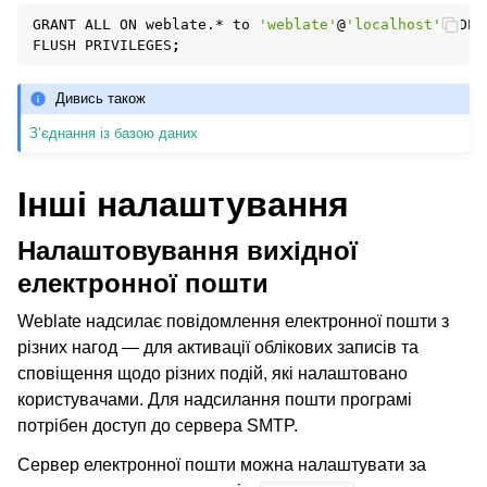
GRANT
ALL
ON
weblate.*
to
'weblate'
@
'localhost'
IDEN
FLUSH
PRIVILEGES
;
Дивись також
З’єднання із базою даних
Інші налаштування
Налаштовування вихідної
електронної пошти
Weblate надсилає повідомлення електронної пошти з
різних нагод — для активації облікових записів та
сповіщення щодо різних подій, які налаштовано
користувачами. Для надсилання пошти програмі
потрібен доступ до сервера SMTP.
Сервер електронної пошти можна налаштувати за