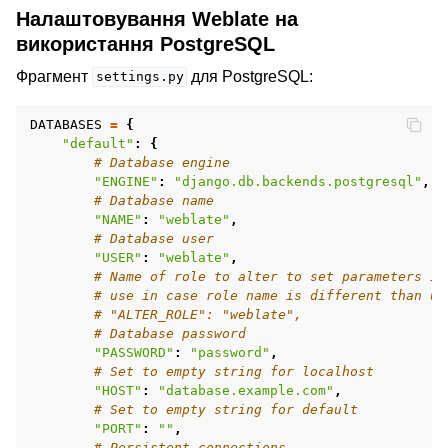
Налаштовування Weblate на
використання PostgreSQL
Фрагмент
для PostgreSQL:
settings.py
DATABASES
=
{
"default"
:
{
# Database engine
"ENGINE"
:
"django.db.backends.postgresql"
,
# Database name
"NAME"
:
"weblate"
,
# Database user
"USER"
:
"weblate"
,
# Name of role to alter to set parameters in
# use in case role name is different than us
# "ALTER_ROLE": "weblate",
# Database password
"PASSWORD"
:
"password"
,
# Set to empty string for localhost
"HOST"
:
"database.example.com"
,
# Set to empty string for default
"PORT"
:
""
,
# Persistent connections