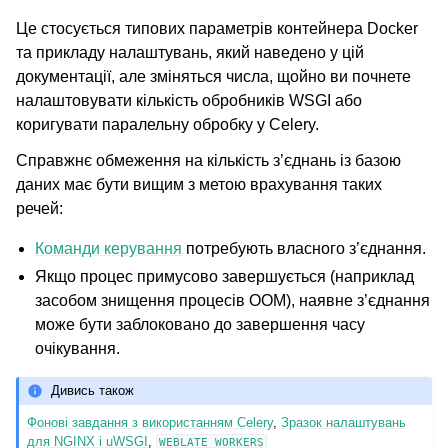
Це стосується типових параметрів контейнера Docker
та прикладу налаштувань, який наведено у цій
документації, але зміняться числа, щойно ви почнете
налаштовувати кількість обробників WSGI або
коригувати паралельну обробку у Celery.
Справжнє обмеження на кількість з’єднань із базою
даних має бути вищим з метою врахування таких
речей:
Команди керування
потребують власного з’єднання.
Якщо процес примусово завершується (наприклад
засобом знищення процесів OOM), наявне з’єднання
може бути заблоковано до завершення часу
очікування.
Дивись також
Фонові завдання з використанням Celery
,
Зразок налаштувань
для NGINX і uWSGI
,
WEBLATE_WORKERS