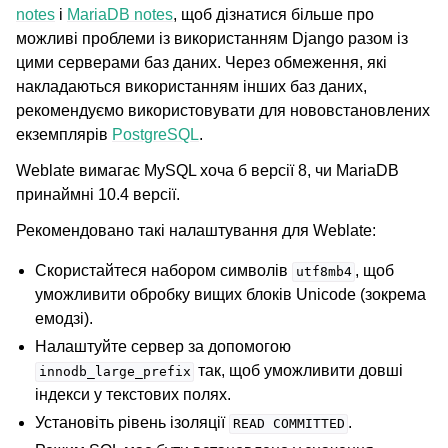
notes
і
MariaDB notes
, щоб дізнатися більше про
можливі проблеми із використанням Django разом із
цими серверами баз даних. Через обмеження, які
накладаються використанням інших баз даних,
рекомендуємо використовувати для нововстановлених
екземплярів
PostgreSQL
.
Weblate вимагає MySQL хоча б версії 8, чи MariaDB
принаймні 10.4 версії.
Рекомендовано такі налаштування для Weblate:
Скористайтеся набором символів
, щоб
utf8mb4
уможливити обробку вищих блоків Unicode (зокрема
емодзі).
Налаштуйте сервер за допомогою
так, щоб уможливити довші
innodb_large_prefix
індекси у текстових полях.
Установіть рівень ізоляції
.
READ
COMMITTED