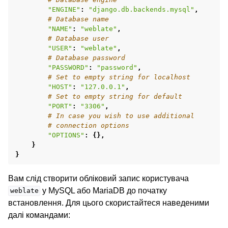
"ENGINE"
:
"django.db.backends.mysql"
,
# Database name
"NAME"
:
"weblate"
,
# Database user
"USER"
:
"weblate"
,
# Database password
"PASSWORD"
:
"password"
,
# Set to empty string for localhost
"HOST"
:
"127.0.0.1"
,
# Set to empty string for default
"PORT"
:
"3306"
,
# In case you wish to use additional
# connection options
"OPTIONS"
:
{},
}
}
Вам слід створити обліковий запис користувача
у MySQL або MariaDB до початку
weblate
встановлення. Для цього скористайтеся наведеними
далі командами: