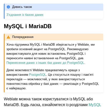
Дивись також
З’єднання із базою даних
MySQL і MariaDB
Попередження
Хоча підтримка MySQL і MariaDB зберігається у Weblate, ми
зробили основний акцент на PostgreSQL. Рекомендуємо
використовувати для нових встановлень PostgreSQL і
переносити наявні встановлення на PostgreSQL, див.
Перенесення даних з інших баз даних до PostgreSQL
.
Деякі можливості Weblate працюватимуть краще з
використанням
PostgreSQL
. Це стосується пошуку і пам’яті
перекладів — можливостей, у яких використовується
повнотекстова обробка у базі даних — реалізація у PostgreSQL
є найкращою.
Weblate можна також користуватися із MySQL або
MariaDB. Будь ласка, ознайомтеся із розділами
MySQL