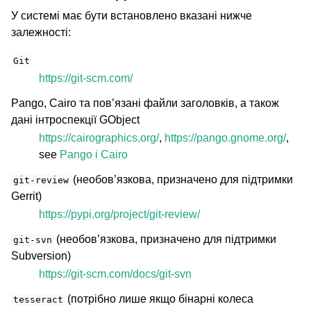
У системі має бути встановлено вказані нижче
залежності:
Git
https://git-scm.com/
Pango, Cairo та пов’язані файли заголовків, а також
дані інтроспекції GObject
https://cairographics.org/
,
https://pango.gnome.org/
,
see
Pango і Cairo
(необов’язкова, призначено для підтримки
git-review
Gerrit)
https://pypi.org/project/git-review/
(необов’язкова, призначено для підтримки
git-svn
Subversion)
https://git-scm.com/docs/git-svn
(потрібно лише якщо бінарні колеса
tesseract