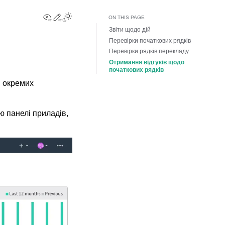
View this page
Edit this page
Toggle Light / Dark / Auto color theme
ON THIS PAGE
Звіти щодо дій
Перевірки початкових рядків
Перевірки рядків перекладу
Отримання відгуків щодо
початкових рядків
і окремих
ю панелі приладів,