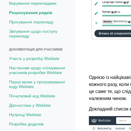
Керування перекладами
Рецензування рядків
Просування перекладу
Звітування щодо поступу
перекладу
ДОКУМЕНТАЦІЯ ДЛЯ УЧАСНИКІВ
Участь у розробці Weblate
Настанови щодо спілкування
учасників розробки Weblate
Однією із найцікав
Перші кроки у програмуванні
кожного разу, коли
коду Weblate
це саме те, що слі
Початковий код Weblate
належним чином.
Діагностика у Weblate
Докладний список є
Нутрощі Weblate
Розробка додатків