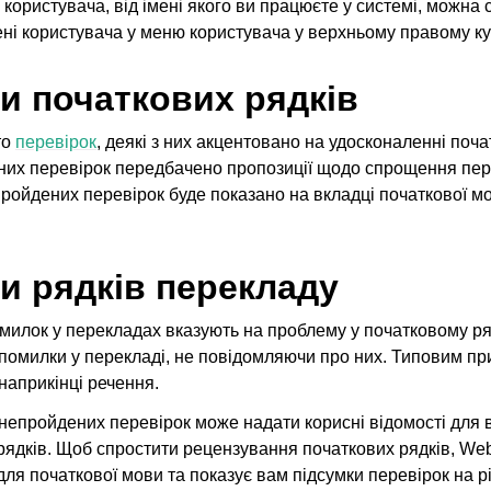
 користувача, від імені якого ви працюєте у системі, можна 
ені користувача у меню користувача у верхньому правому кут
и початкових рядків
то
перевірок
, деякі з них акцентовано на удосконаленні поча
них перевірок передбачено пропозиції щодо спрощення пер
епройдених перевірок буде показано на вкладці початкової мо
и рядків перекладу
милок у перекладах вказують на проблему у початковому ря
помилки у перекладі, не повідомляючи про них. Типовим пр
наприкінці речення.
 непройдених перевірок може надати корисні відомості для
рядків. Щоб спростити рецензування початкових рядків, We
ля початкової мови та показує вам підсумки перевірок на р