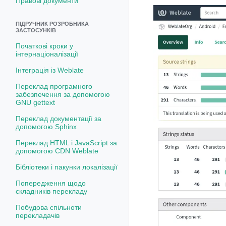
Правові документи
ПІДРУЧНИК РОЗРОБНИКА
ЗАСТОСУНКІВ
Початкові кроки у
інтернаціоналізації
Інтеграція із Weblate
Переклад програмного
забезпечення за допомогою
GNU gettext
Переклад документації за
допомогою Sphinx
Переклад HTML і JavaScript за
допомогою CDN Weblate
Бібліотеки і пакунки локалізації
Попередження щодо
складників перекладу
Побудова спільноти
перекладачів