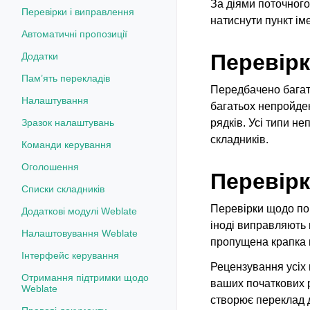
За діями поточного
Перевірки і виправлення
натиснути пункт ім
Автоматичні пропозиції
Перевірк
Додатки
Пам’ять перекладів
Передбачено бага
Налаштування
багатьох непройде
Зразок налаштувань
рядків. Усі типи н
складників.
Команди керування
Оголошення
Перевірк
Списки складників
Перевірки щодо по
Додаткові модулі Weblate
іноді виправляють 
Налаштовування Weblate
пропущена крапка 
Інтерфейс керування
Рецензування усіх
Отримання підтримки щодо
ваших початкових 
Weblate
створює переклад д