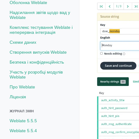
Оболонка Weblate
Надсилання звітів щодо вад у
Weblate
Комплекс тестування Weblate і
неперервна інтеграція
Схеми даних
Створення випусків Weblate
Безпека і конфіденційність
Участь у розробці модулів
Weblate
Про Weblate
Ліцензія
ЖУРНАЛ ЗМІН
Weblate 5.5.5
Weblate 5.5.4