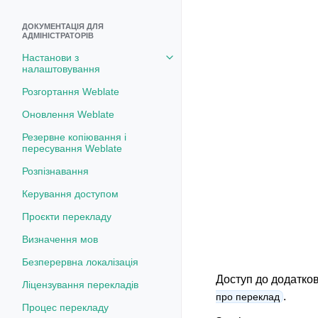
ДОКУМЕНТАЦІЯ ДЛЯ
АДМІНІСТРАТОРІВ
Настанови з
Toggle navigation of Настанови
налаштовування
Розгортання Weblate
Оновлення Weblate
Резервне копіювання і
пересування Weblate
Розпізнавання
Керування доступом
Проєкти перекладу
Визначення мов
Безперервна локалізація
Доступ до додатко
Ліцензування перекладів
.
про переклад
Процес перекладу