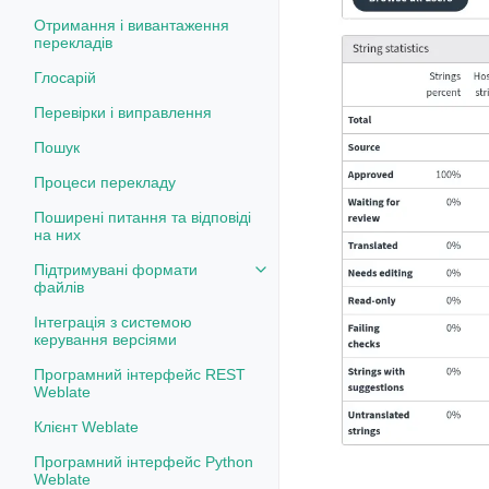
Отримання і вивантаження
перекладів
Глосарій
Перевірки і виправлення
Пошук
Процеси перекладу
Поширені питання та відповіді
на них
Підтримувані формати
Toggle navigation of Підтримув
файлів
Інтеграція з системою
керування версіями
Програмний інтерфейс REST
Weblate
Клієнт Weblate
Програмний інтерфейс Python
Weblate