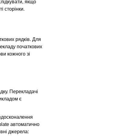
слідкувати, якщо
і сторінки.
ткових рядків. Для
екладу початкових
ви кожного зі
дку. Перекладачі
икладом є
 вдосконалення
blate автоматично
івні джерела: