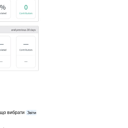
кщо вибрати
Звіти