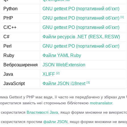
Python
GNU gettext PO (портативний об’єкт)
[
1
]
PHP
GNU gettext PO (портативний об’єкт)
 з налаштовування
C/C++
GNU gettext PO (портативний об’єкт)
C#
Файли ресурсів .NET (RESX, RESW)
Perl
GNU gettext PO (портативний об’єкт)
Ruby
Файли YAML Ruby
Веброзширення
JSON WebExtension
[
2
]
Java
XLIFF
[
3
]
JavaScript
Файли JSON i18next
мка Gettext у PHP має вади, її часто не передбачено у збірках для
ористатися замість неї сторонньою бібліотекою
motranslator
.
 скористатися
Властивості Java
, якщо форми множини не використ
 скористатися простим
файли JSON
, якщо форми множини не вико