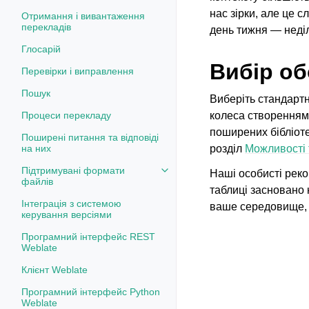
нас зірки, але це 
Отримання і вивантаження
перекладів
день тижня — неді
Глосарій
Вибір об
Перевірки і виправлення
Пошук
Виберіть стандарт
Процеси перекладу
колеса створенням 
поширених бібліоте
Поширені питання та відповіді
на них
розділ
Можливості 
Підтримувані формати
Наші особисті реко
Toggle navigation of Підтримув
файлів
таблиці засновано 
Інтеграція з системою
ваше середовище, 
керування версіями
Програмний інтерфейс REST
Weblate
Клієнт Weblate
Програмний інтерфейс Python
Weblate