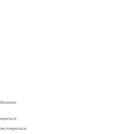
 Windows.
овуються.
ристовуються.