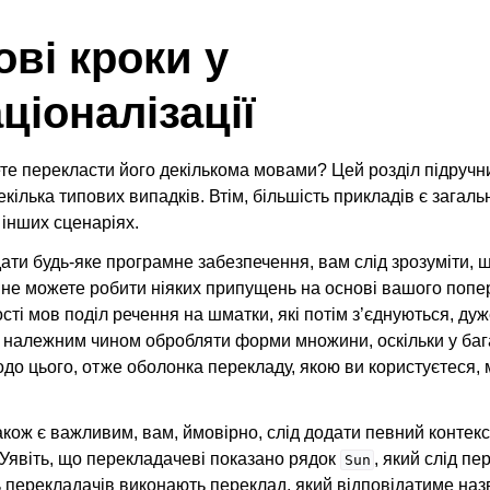
ові кроки у
ціоналізації
ете перекласти його декількома мовами? Цей розділ підруч
екілька типових випадків. Втім, більшість прикладів є загал
 інших сценаріях.
ти будь-яке програмне забезпечення, вам слід зрозуміти, щ
 не можете робити ніяких припущень на основі вашого попе
ості мов поділ речення на шматки, які потім з’єднуються, ду
д належним чином обробляти форми множини, оскільки у баг
до цього, отже оболонка перекладу, якою ви користуєтеся, 
акож є важливим, вам, ймовірно, слід додати певний контекс
Уявіть, що перекладачеві показано рядок
, який слід пе
Sun
ь перекладачів виконають переклад, який відповідатиме наз