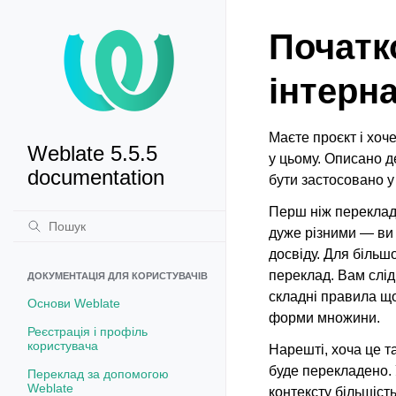
Початк
інтерна
Маєте проєкт і хоч
Weblate 5.5.5
у цьому. Описано д
documentation
бути застосовано у
Перш ніж переклада
дуже різними — ви
досвіду. Для більш
переклад. Вам слі
ДОКУМЕНТАЦІЯ ДЛЯ КОРИСТУВАЧІВ
складні правила що
Основи Weblate
форми множини.
Реєстрація і профіль
користувача
Нарешті, хоча це т
буде перекладено. 
Переклад за допомогою
Weblate
контексту більшіст