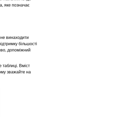
а, яке позначає
 не винаходити
підтримку більшості
иво, допоміжний
 таблиці. Вміст
ому зважайте на