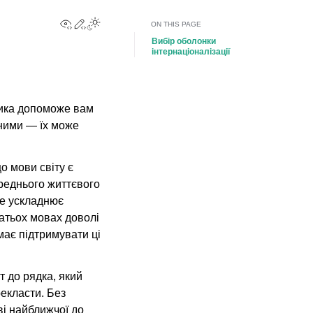
View this page
Edit this page
Toggle Light / Dark / Auto color theme
ON THIS PAGE
Вибір оболонки
інтернаціоналізації
ника допоможе вам
ьними — їх може
о мови світу є
реднього життєвого
же ускладнює
атьох мовах доволі
має підтримувати ці
т до рядка, який
рекласти. Без
ві найближчої до