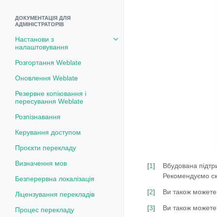
ДОКУМЕНТАЦІЯ ДЛЯ
АДМІНІСТРАТОРІВ
Настанови з
Toggle navigation of Настанови
налаштовування
Розгортання Weblate
Оновлення Weblate
Резервне копіювання і
пересування Weblate
Розпізнавання
Керування доступом
Проєкти перекладу
Визначення мов
[
1
]
Вбудована підтри
Рекомендуємо ск
Безперервна локалізація
[
2
]
Ви також можете
Ліцензування перекладів
[
3
]
Ви також можете
Процес перекладу