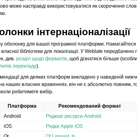
слово може насправді використовуватися як скорочення слов
лю.
олонки інтернаціоналізації
ну оболонку для вашої програмної платформи. Намагайтеся
власної бібліотеки для локалізації. У Weblate передбачено 
к, див.
розділ щодо форматів
, щоб дізнатися більше (особл
типів перекладу
).
мендації для деяких платформ викладено у наведеній нижче
ані формати файлів
на наших власних враженнях, він не є абсолютно повним, т
коли робитимете вибір.
Платформа
Рекомендований формат
Android
Рядкові ресурси Android
iOS
Рядки Apple iOS
Qt
Qt Linguist .ts