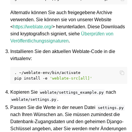
Alternativ können Sie auch freigegebene Archive
verwenden. Sie können sie von unserer Website
<
https://weblate.org/
> herunterladen. Diese Downloads
sind kryptografisch signiert, siehe
Überprüfen von
Veröffentlichungssignaturen
.
Installieren Sie den aktuellen Weblate-Code in die
virtualenv:
ggle navigation of Unterstützte Dateiformate
.
~/weblate-env/bin/activate

pip
install
-e
'weblate-src[all]'
Kopieren Sie
nach
weblate/settings_example.py
.
weblate/settings.py
Passen Sie die Werte in der neuen Datei
settings.py
nach Ihren Wünschen an. Sie müssen zumindest die
Datenbank-Zugangsdaten und den geheimen Django-
Schlüssel angeben, aber Sie werden mehr Änderungen
ggle navigation of Konfigurationsanweisungen