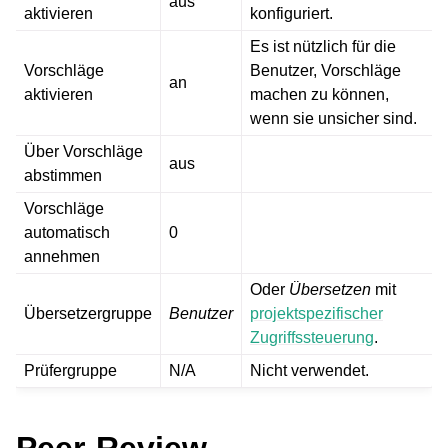
aus
aktivieren
konfiguriert.
Es ist nützlich für die
Vorschläge
Benutzer, Vorschläge
an
aktivieren
machen zu können,
wenn sie unsicher sind.
Über Vorschläge
aus
abstimmen
Vorschläge
automatisch
0
annehmen
Oder
Übersetzen
mit
Übersetzergruppe
Benutzer
projektspezifischer
Zugriffssteuerung
.
Prüfergruppe
N/A
Nicht verwendet.
Peer-Review