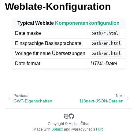
Weblate-Konfiguration
Typical Weblate
Komponentenkonfiguration
Dateimaske
path/*.html
Einsprachige Basissprachdatei
path/en.html
Vorlage für neue Übersetzungen
path/en.html
ggle navigation of Unterstützte Dateiformate
Dateiformat
HTML-Datei
Previous
Next
GWT-Eigenschaften
i18next-JSON-Dateien
Copyright © Michal Čihař
Made with
Sphinx
and
@pradyunsg
's
Furo