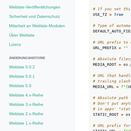
Weblate-Veröffentlichungen
# If you set thi
USE_TZ
=
True
Sicherheit und Datenschutz
Mitarbeit an Weblate-Modulen
# Type of automa
DEFAULT_AUTO_FIE
Über Weblate
# URL prefix to 
Lizenz
URL_PREFIX
=
""
ÄNDERUNGSHISTORIE
# Absolute files
MEDIA_ROOT
=
os
.
Weblate 5.0.2
# URL that handl
Weblate 5.0.1
# trailing slash
Weblate 5.0
MEDIA_URL
=
f
"
{
U
Weblate 4.x-Reihe
# Absolute path 
# Don't put anyt
Weblate 3.x-Reihe
# in apps' "stat
Weblate 2.x-Reihe
STATIC_ROOT
=
os
Weblate 1.x-Reihe
# URL prefix for