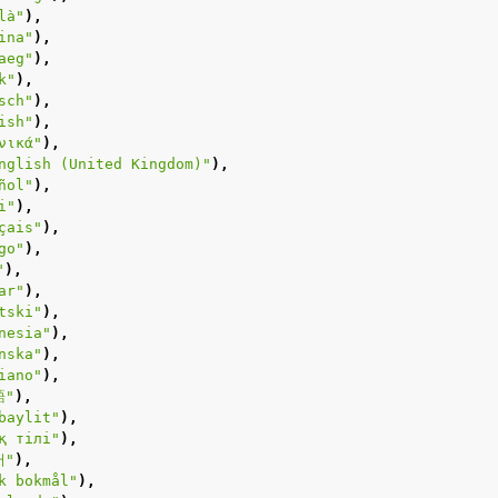
là"
),
ina"
),
aeg"
),
k"
),
sch"
),
ish"
),
νικά"
),
nglish (United Kingdom)"
),
ñol"
),
i"
),
çais"
),
go"
),
עבר"
),
ar"
),
tski"
),
nesia"
),
nska"
),
iano"
),
語"
),
baylit"
),
қ тілі"
),
어"
),
k bokmål"
),