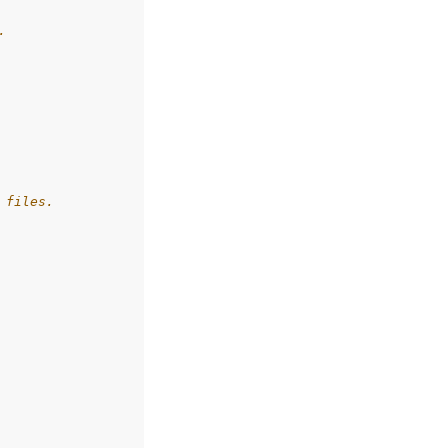
.
 files.