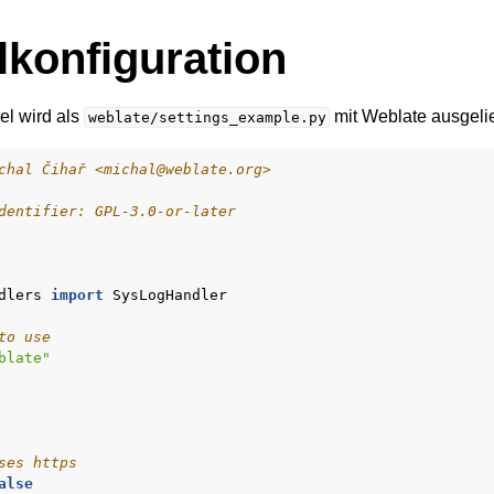
lkonfiguration
el wird als
mit Weblate ausgelie
weblate/settings_example.py
chal Čihař <michal@weblate.org>
dentifier: GPL-3.0-or-later
dlers
import
SysLogHandler
to use
blate"
ses https
alse