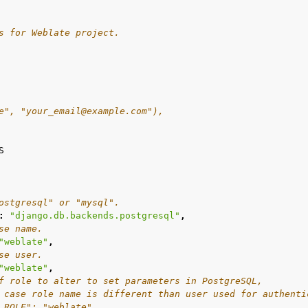
s for Weblate project.
e", "your_email@example.com"),
e Dateiformate
S
ostgresql" or "mysql".
:
"django.db.backends.postgresql"
,
se name.
"weblate"
,
se user.
"weblate"
,
f role to alter to set parameters in PostgreSQL,
 case role name is different than user used for authenti
ionsanweisungen
_ROLE": "weblate",