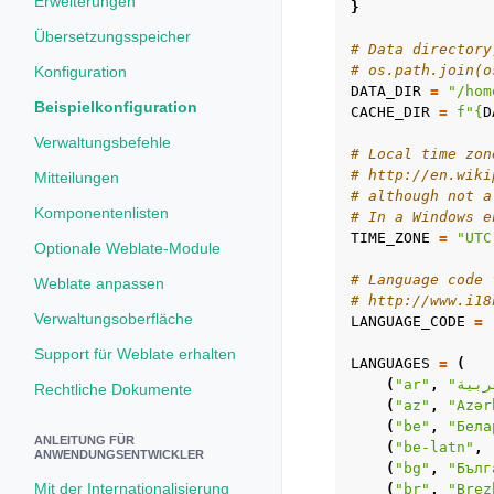
Erweiterungen
}
Übersetzungsspeicher
# Data directory
# os.path.join(o
Konfiguration
DATA_DIR
=
"/hom
Beispielkonfiguration
CACHE_DIR
=
f
"
{
D
Verwaltungsbefehle
# Local time zon
# http://en.wiki
Mitteilungen
# although not a
Komponentenlisten
# In a Windows e
TIME_ZONE
=
"UTC
Optionale Weblate-Module
# Language code 
Weblate anpassen
# http://www.i18
Verwaltungsoberfläche
LANGUAGE_CODE
=
Support für Weblate erhalten
LANGUAGES
=
(
(
"ar"
,
Rechtliche Dokumente
(
"az"
,
"Azər
(
"be"
,
"Бела
ANLEITUNG FÜR
(
"be-latn"
,
ANWENDUNGSENTWICKLER
(
"bg"
,
"Бълг
Mit der Internationalisierung
(
"br"
,
"Brez