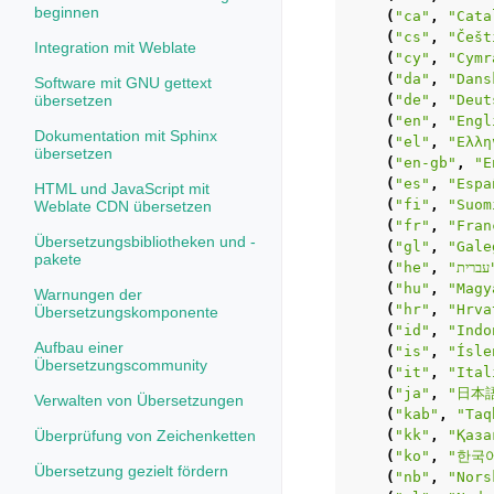
beginnen
(
"ca"
,
"Cata
(
"cs"
,
"Češt
Integration mit Weblate
(
"cy"
,
"Cymr
(
"da"
,
"Dans
Software mit GNU gettext
übersetzen
(
"de"
,
"Deut
(
"en"
,
"Engl
Dokumentation mit Sphinx
(
"el"
,
"Ελλη
übersetzen
(
"en-gb"
,
"E
(
"es"
,
"Espa
HTML und JavaScript mit
(
"fi"
,
"Suom
Weblate CDN übersetzen
(
"fr"
,
"Fran
Übersetzungsbibliotheken und -
(
"gl"
,
"Gale
pakete
(
"he"
,
"ית
(
"hu"
,
"Magy
Warnungen der
(
"hr"
,
"Hrva
Übersetzungskomponente
(
"id"
,
"Indo
Aufbau einer
(
"is"
,
"Ísle
Übersetzungscommunity
(
"it"
,
"Ital
(
"ja"
,
"日本
Verwalten von Übersetzungen
(
"kab"
,
"Taq
Überprüfung von Zeichenketten
(
"kk"
,
"Қаза
(
"ko"
,
"한국
Übersetzung gezielt fördern
(
"nb"
,
"Nors