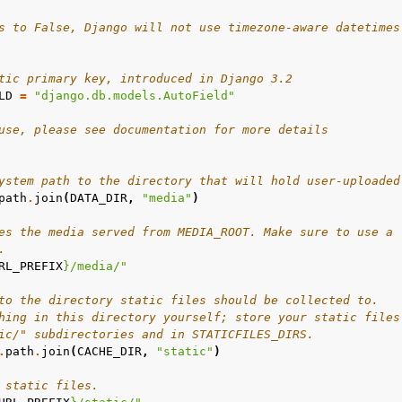
s to False, Django will not use timezone-aware datetimes
tic primary key, introduced in Django 3.2
LD
=
"django.db.models.AutoField"
use, please see documentation for more details
ystem path to the directory that will hold user-uploaded
path
.
join
(
DATA_DIR
,
"media"
)
es the media served from MEDIA_ROOT. Make sure to use a
.
RL_PREFIX
}
/media/"
to the directory static files should be collected to.
hing in this directory yourself; store your static files
ic/" subdirectories and in STATICFILES_DIRS.
.
path
.
join
(
CACHE_DIR
,
"static"
)
 static files.