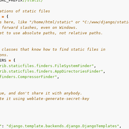
URL_PREFIX
}
/static/"
ations of static files
=
(
s here, like "/home/html/static" or "C:/www/django/stati
 forward slashes, even on Windows.
et to use absolute paths, not relative paths.
 classes that know how to find static files in
ons.
ERS
=
(
rib.staticfiles.finders.FileSystemFinder"
,
rib.staticfiles.finders.AppDirectoriesFinder"
,
finders.CompressorFinder"
,
ue, and don't share it with anybody.
te it using weblate-generate-secret-key
"
:
"django.template.backends.django.DjangoTemplates"
,