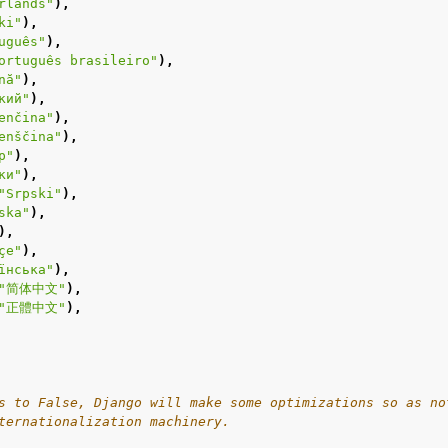
rlands"
),
ki"
),
uguês"
),
ortuguês brasileiro"
),
nă"
),
кий"
),
enčina"
),
enščina"
),
p"
),
ки"
),
"Srpski"
),
ska"
),
),
çe"
),
їнська"
),
"简体中文"
),
"正體中文"
),
s to False, Django will make some optimizations so as no
ternationalization machinery.