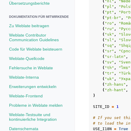
(
"nl"
,
"Nede
Übersetzungsberichte
(
"pl"
,
"Pols
(
"pt"
,
"Port
DOKUMENTATION FÜR MITWIRKENDE
(
"pt-br"
,
"P
(
"ro"
,
"Româ
Zu Weblate beitragen
(
"ru"
,
"Русс
(
"sk"
,
"Slov
Weblate Contributor
Communication Guidelines
(
"sl"
,
"Slov
(
"sq"
,
"Shqi
Code für Weblate beisteuern
(
"sr"
,
"Српс
(
"sr-latn"
,
Weblate-Quellcode
(
"sv"
,
"Sven
Fehlersuche in Weblate
(
"th"
,
"ไทย"
(
"tr"
,
"Türk
Weblate-Interna
(
"uk"
,
"Укра
(
"zh-hans"
,
Erweiterungen entwickeln
(
"zh-hant"
,
)
Weblate-Frontend
Probleme in Weblate melden
SITE_ID
=
1
Weblate-Testsuite und
# If you set thi
kontinuierliche Integration
# to load the in
Datenschemata
USE_I18N
=
True