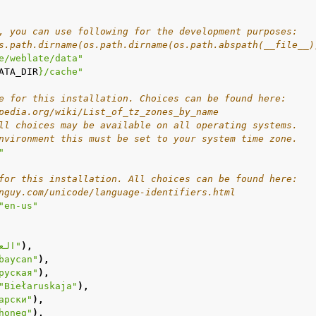
, you can use following for the development purposes:
s.path.dirname(os.path.dirname(os.path.abspath(__file__)
e/weblate/data"
ATA_DIR
}
/cache"
e for this installation. Choices can be found here:
pedia.org/wiki/List_of_tz_zones_by_name
ll choices may be available on all operating systems.
nvironment this must be set to your system time zone.
"
for this installation. All choices can be found here:
nguy.com/unicode/language-identifiers.html
"en-us"
"العربية"
),
baycan"
),
руская"
),
"Biełaruskaja"
),
арски"
),
honeg"
),