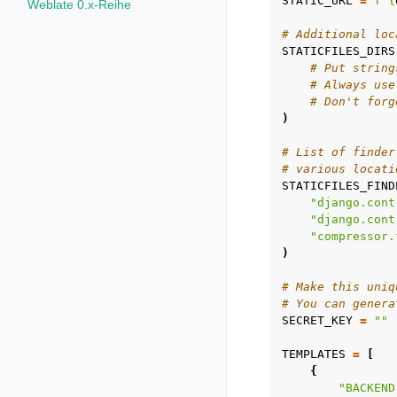
STATIC_URL
=
f
"
{
Weblate 0.x-Reihe
# Additional loc
STATICFILES_DIRS
# Put string
# Always use
# Don't forg
)
# List of finder
# various locati
STATICFILES_FIND
"django.cont
"django.cont
"compressor.
)
# Make this uniq
# You can genera
SECRET_KEY
=
""
TEMPLATES
=
[
{
"BACKEND