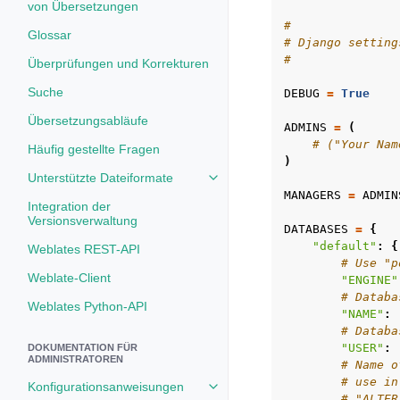
von Übersetzungen
#
Glossar
# Django setting
#
Überprüfungen und Korrekturen
Suche
DEBUG
=
True
Übersetzungsabläufe
ADMINS
=
(
# ("Your Nam
Häufig gestellte Fragen
)
Unterstützte Dateiformate
Toggle navigation of Unterstützt
MANAGERS
=
ADMIN
Integration der
Versionsverwaltung
DATABASES
=
{
"default"
:
{
Weblates REST-API
# Use "p
Weblate-Client
"ENGINE"
# Databa
Weblates Python-API
"NAME"
:
# Databa
"USER"
:
DOKUMENTATION FÜR
ADMINISTRATOREN
# Name o
# use in
Konfigurationsanweisungen
Toggle navigation of Konfigurat
# "ALTER