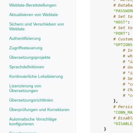
Weblate-Bereitstellungen
# Databa
"PASSWOR
Aktualisieren von Weblate
# Set to
"HOST"
:
Sichern und Verschieben von
# Set to
Weblate
"PORT"
:
Authentifizierung
# Custom
"OPTIONS
Zugriffssteuerung
# In
# wh
Übersetzungsprojekte
# "i
Sprachdefinitionen
# Un
# "i
Kontinuierliche Lokalisierung
# Se
# "c
Lizenzierung von
# Ch
Übersetzungen
# "c
Übersetzungsrichtlinien
},
# Persis
Überprüfungen und Korrekturen
"CONN_MA
# Disabl
Automatische Vorschläge
konfigurieren
"DISABLE
}