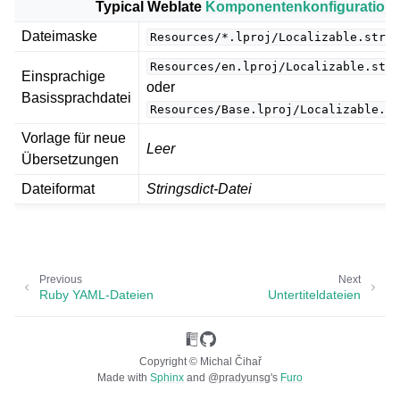
Typical Weblate
Komponentenkonfiguration
Dateimaske
Resources/*.lproj/Localizable.strin
Resources/en.lproj/Localizable.stri
Einsprachige
oder
Basissprachdatei
Resources/Base.lproj/Localizable.st
Vorlage für neue
Leer
Übersetzungen
ggle navigation of Unterstützte Dateiformate
Dateiformat
Stringsdict-Datei
Previous
Next
Ruby YAML-Dateien
Untertiteldateien
Copyright © Michal Čihař
Made with
Sphinx
and
@pradyunsg
's
Furo