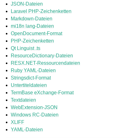
JSON-Dateien
Laravel PHP-Zeichenketten
Markdown-Dateien
mi18n lang-Dateien
OpenDocument-Format
PHP-Zeichenketten
Qt Linguist .ts
ResourceDictionary-Dateien
RESX.NET-Ressourcendateien
Ruby YAML-Dateien
Stringsdict-Format
Untertiteldateien
TermBase eXchange-Format
Textdateien
WebExtension-JSON
Windows RC-Dateien
XLIFF
YAML-Dateien