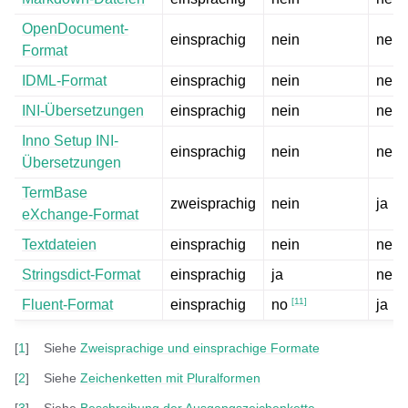
OpenDocument-
einsprachig
nein
nein
Format
IDML-Format
einsprachig
nein
nein
INI-Übersetzungen
einsprachig
nein
nein
Inno Setup INI-
einsprachig
nein
nein
Übersetzungen
TermBase
zweisprachig
nein
ja
eXchange-Format
Textdateien
einsprachig
nein
nein
Stringsdict-Format
einsprachig
ja
nein
[
11
]
Fluent-Format
einsprachig
ja
no
[
1
]
Siehe
Zweisprachige und einsprachige Formate
[
2
]
Siehe
Zeichenketten mit Pluralformen
[
3
]
Siehe
Beschreibung der Ausgangszeichenkette