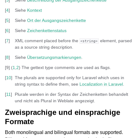
[
4
]
Siehe
Kontext
[
5
]
Siehe
Ort der Ausgangszeichenkette
[
6
]
Siehe
Zeichenkettenstatus
[
7
]
XML comment placed before the
element, parsed
<string>
as a source string description.
[
8
]
Siehe
Übersetzungsmarkierungen
.
[
9
]
(
1
,
2
)
The gettext type comments are used as flags.
[
10
]
The plurals are supported only for Laravel which uses in
string syntax to define them, see
Localization in Laravel
.
[
11
]
Plurale werden in der Syntax der Zeichenketten behandelt
und nicht als Plural in Weblate angezeigt.
Zweisprachige und einsprachige
Formate
Both
monolingual and
bilingual formats are supported.