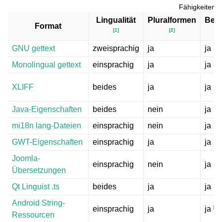
Fähigkeiten a
Lingualität
Pluralformen
Bes
Format
[
1
]
[
2
]
GNU gettext
zweisprachig
ja
ja
Monolingual gettext
einsprachig
ja
ja
XLIFF
beides
ja
ja
Java-Eigenschaften
beides
nein
ja
mi18n lang-Dateien
einsprachig
nein
ja
GWT-Eigenschaften
einsprachig
ja
ja
Joomla-
einsprachig
nein
ja
Übersetzungen
ggle navigation of Konfigurationsanweisungen
Qt Linguist .ts
beides
ja
ja
Android String-
[
7
]
einsprachig
ja
ja
Ressourcen