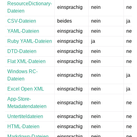
ResourceDictionary-
einsprachig
nein
nein
Dateien
CSV-Dateien
beides
nein
ja
YAML-Dateien
einsprachig
nein
nein
Ruby YAML-Dateien
einsprachig
ja
nein
DTD-Dateien
einsprachig
nein
nein
Flat XML-Dateien
einsprachig
nein
nein
Windows RC-
einsprachig
nein
ja
Dateien
Excel Open XML
einsprachig
nein
ja
App-Store-
einsprachig
nein
nein
Metadatendateien
Untertiteldateien
einsprachig
nein
nein
HTML-Dateien
einsprachig
nein
nein
Markdown-Dateien
einsprachig
nein
nein