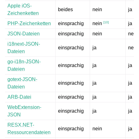
Apple iOS-
beides
nein
ja
Zeichenketten
[
10
]
PHP-Zeichenketten
einsprachig
ja
nein
JSON-Dateien
einsprachig
nein
nein
i18next-JSON-
einsprachig
ja
nein
Dateien
go-i18n-JSON-
einsprachig
ja
ja
Dateien
gotext-JSON-
einsprachig
ja
ja
Dateien
ARB-Datei
einsprachig
ja
ja
WebExtension-
einsprachig
ja
ja
JSON
RESX.NET-
einsprachig
nein
ja
Ressourcendateien