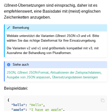
i18next-Übersetzungen sind einsprachig, daher ist es
empfehlenswert, eine Basisdatei mit (meist) englischen
Zeichenketten anzugeben.
Bemerkung
Weblate unterstützt die Varianten i18next JSON v3 und v4. Bitte
wählen Sie das richtige Dateiformat für Ihre Einsatzumgebung.
Die Varianten v2 und v1 sind größtenteils kompatibel mit v3, mit
ggle navigation of Unterstützte Dateiformate
Ausnahme der Behandlung von Pluralformen.
Siehe auch
JSON
,
i18next JSON-Format
,
Aktualisieren der Zielsprachdateien
,
Ausgabe von JSON anpassen
,
Übersetzungsdateien bereinigen
Beispieldatei:
{
"hello"
:
"Hello"
,
"apple"
:
"I have an apple"
,