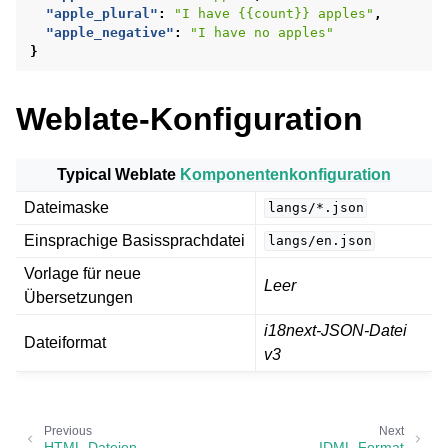
"apple_plural"
:
"I have {{count}} apples"
,
"apple_negative"
:
"I have no apples"
}
Weblate-Konfiguration
Typical Weblate
Komponentenkonfiguration
Dateimaske
langs/*.json
Einsprachige Basissprachdatei
langs/en.json
Vorlage für neue
Leer
Übersetzungen
i18next-JSON-Datei
Dateiformat
v3
Previous
Next
HTML-Dateien
IDML-Format