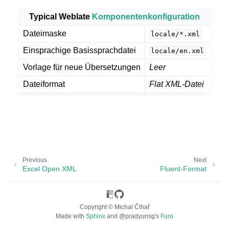
Typical Weblate
Komponentenkonfiguration
Dateimaske
locale/*.xml
Einsprachige Basissprachdatei
locale/en.xml
Vorlage für neue Übersetzungen
Leer
Dateiformat
Flat XML-Datei
ggle navigation of Unterstützte Dateiformate
Previous
Next
Excel Open XML
Fluent-Format
Copyright © Michal Čihař
Made with
Sphinx
and
@pradyunsg
's
Furo