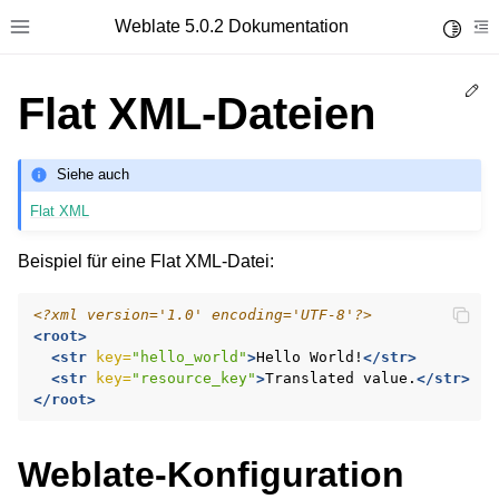
Weblate 5.0.2 Dokumentation
Toggle 
Toggle site navigation sidebar
To
Ed
Flat XML-Dateien
Siehe auch
Flat XML
Beispiel für eine Flat XML-Datei:
<?xml version='1.0' encoding='UTF-8'?>
<root>
<str
key=
"hello_world"
>
Hello
World!
</str>
<str
key=
"resource_key"
>
Translated
value.
</str>
</root>
Weblate-Konfiguration