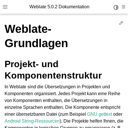
Weblate 5.0.2 Dokumentation
Toggle 
Toggle site navigation sidebar
To
Ed
Weblate-
Grundlagen
Projekt- und
Komponentenstruktur
In Weblate sind die Übersetzungen in Projekten und
Komponenten organisiert. Jedes Projekt kann eine Reihe
von Komponenten enthalten, die Übersetzungen in
einzelne Sprachen enthalten. Die Komponente entspricht
einer übersetzbaren Datei (zum Beispiel
GNU gettext
oder
Android String-Ressourcen
). Die Projekte helfen Ihnen, die
Komponenten in logischen Gruppen zu organisieren (z. B.