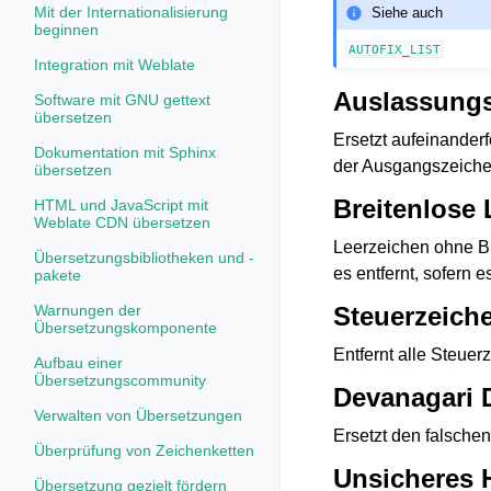
Mit der Internationalisierung
Siehe auch
beginnen
AUTOFIX_LIST
Integration mit Weblate
Auslassungs
Software mit GNU gettext
übersetzen
Ersetzt aufeinander
Dokumentation mit Sphinx
der Ausgangszeichen
übersetzen
Breitenlose 
HTML und JavaScript mit
Weblate CDN übersetzen
Leerzeichen ohne Bre
Übersetzungsbibliotheken und -
es entfernt, sofern 
pakete
Steuerzeich
Warnungen der
Übersetzungskomponente
Entfernt alle Steue
Aufbau einer
Übersetzungscommunity
Devanagari 
Verwalten von Übersetzungen
Ersetzt den falsche
Überprüfung von Zeichenketten
Unsicheres 
Übersetzung gezielt fördern