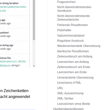
Fragezeichen
Nicht übereinstimmendes
Semikolon
Nicht übereinstimmende
Zeilenumbrüche
Fehlende Pluralformen
Platzhalter
Satzzeichenabstand
Regulärer Ausdruck
Wiederverwendete Übersetzung
Identische Pluralformen
Zeilenumbruch am Anfang
Leerzeichen am Anfang
Zeilenumbruch am Ende
Leerzeichen am Ende
Unveränderte Übersetzung
Unsicheres HTML
URL
ten Zeichenketten
XML-Auszeichnung
edacht angewendet
XML-Syntax
Leerzeichen ohne Breite
Quellenüberprüfungen