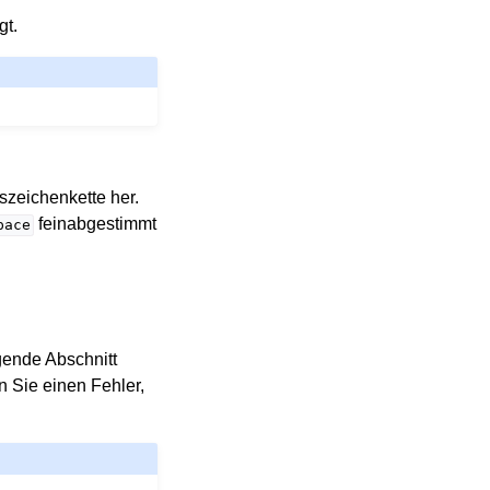
gt.
szeichenkette her.
feinabgestimmt
pace
gende Abschnitt
n Sie einen Fehler,