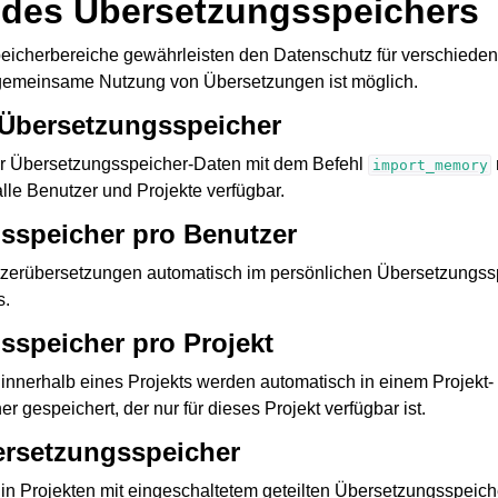
 des Übersetzungsspeichers
icherbereiche gewährleisten den Datenschutz für verschieden
 gemeinsame Nutzung von Übersetzungen ist möglich.
r Übersetzungsspeicher
er Übersetzungsspeicher-Daten mit dem Befehl
import_memory
alle Benutzer und Projekte verfügbar.
sspeicher pro Benutzer
e Dateiformate
tzerübersetzungen automatisch im persönlichen Übersetzungss
s.
sspeicher pro Projekt
innerhalb eines Projekts werden automatisch in einem Projekt-
 gespeichert, der nur für dieses Projekt verfügbar ist.
ersetzungsspeicher
ionsanweisungen
in Projekten mit eingeschaltetem geteilten Übersetzungsspeic