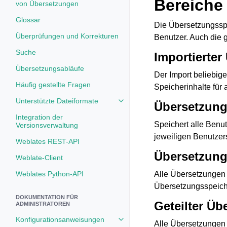
Bereiche
von Übersetzungen
Glossar
Die Übersetzungsspe
Überprüfungen und Korrekturen
Benutzer. Auch die
Suche
Importierte
Übersetzungsabläufe
Der Import beliebig
Häufig gestellte Fragen
Speicherinhalte für 
Unterstützte Dateiformate
Übersetzung
Toggle navigation of Unterstützt
Integration der
Speichert alle Benu
Versionsverwaltung
jeweiligen Benutzer
Weblates REST-API
Übersetzung
Weblate-Client
Weblates Python-API
Alle Übersetzungen 
Übersetzungsspeicher
DOKUMENTATION FÜR
Geteilter Üb
ADMINISTRATOREN
Konfigurationsanweisungen
Toggle navigation of Konfigurat
Alle Übersetzungen 