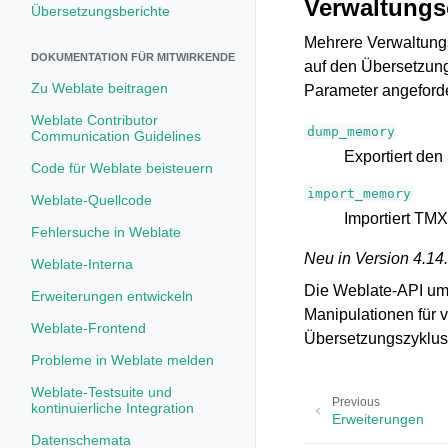
Verwaltungs
Übersetzungsberichte
Mehrere Verwaltungs
DOKUMENTATION FÜR MITWIRKENDE
auf den Übersetzung
Zu Weblate beitragen
Parameter angeforde
Weblate Contributor
dump_memory
Communication Guidelines
Exportiert de
Code für Weblate beisteuern
import_memory
Weblate-Quellcode
Importiert TM
Fehlersuche in Weblate
Neu in Version 4.14.
Weblate-Interna
Die Weblate-API umf
Erweiterungen entwickeln
Manipulationen für 
Weblate-Frontend
Übersetzungszyklus
Probleme in Weblate melden
Weblate-Testsuite und
Previous
kontinuierliche Integration
Erweiterungen
Datenschemata