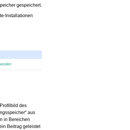
eicher gespeichert.
e-Installationen
wenden
rofilbild des
ungsspeicher“ aus
 in Bereichen
in Beitrag geleistet