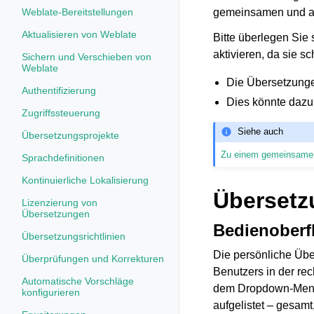
Weblate-Bereitstellungen
gemeinsamen und al
Aktualisieren von Weblate
Bitte überlegen Sie 
aktivieren, da sie 
Sichern und Verschieben von
Weblate
Die Übersetzung
Authentifizierung
Dies könnte dazu
Zugriffssteuerung
Siehe auch
Übersetzungsprojekte
Zu einem gemeinsamen
Sprachdefinitionen
Kontinuierliche Lokalisierung
Übersetz
Lizenzierung von
Übersetzungen
Bedienoberf
Übersetzungsrichtlinien
Die persönliche Über
Überprüfungen und Korrekturen
Benutzers in der re
Automatische Vorschläge
dem Dropdown-Menü 
konfigurieren
aufgelistet – gesamt