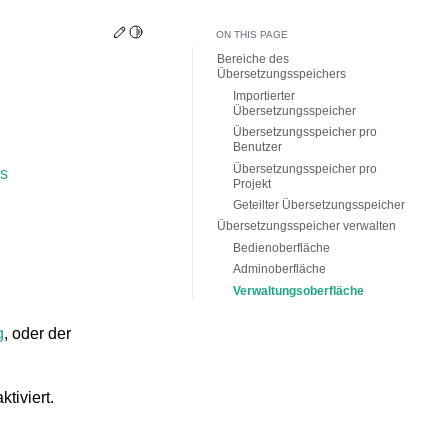
Edit this page
Toggle Light / Dark / Auto color theme
ON THIS PAGE
Bereiche des
Übersetzungsspeichers
Importierter
Übersetzungsspeicher
Übersetzungsspeicher pro
Benutzer
Übersetzungsspeicher pro
es
Projekt
Geteilter Übersetzungsspeicher
Übersetzungsspeicher verwalten
Bedienoberfläche
Adminoberfläche
Verwaltungsoberfläche
g
, oder der
tiviert.