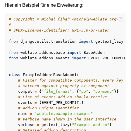
Hier ein Beispiel für eine Erweiterung:
# Copyright © Michal Čihař <michal@weblate.org>
#
# SPDX-License-Identifier: GPL-3.0-or-later
from
django.utils.translation
import
gettext_lazy
from
weblate.addons.base
import
BaseAddon
from
weblate.addons.events
import
EVENT_PRE_COMMIT
class
ExampleAddon
(
BaseAddon
):
# Filter for compatible components, every key is
# matched against property of component
compat
=
{
"file_format"
:
{
"po"
,
"po-mono"
}}
# List of events add-on should receive
events
=
(
EVENT_PRE_COMMIT
,)
# Add-on unique identifier
name
=
"weblate.example.example"
# Verbose name shown in the user interface
verbose
=
gettext_lazy
(
"Example add-on"
)
# Detailed add-on description