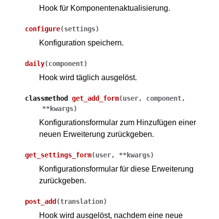
Hook für Komponentenaktualisierung.
configure
(
settings
)
Konfiguration speichern.
daily
(
component
)
Hook wird täglich ausgelöst.
classmethod
get_add_form
(
user
,
component
,
ggle navigation of Unterstützte Dateiformate
**
kwargs
)
Konfigurationsformular zum Hinzufügen einer
neuen Erweiterung zurückgeben.
get_settings_form
(
user
,
**
kwargs
)
Konfigurationsformular für diese Erweiterung
zurückgeben.
post_add
(
translation
)
ggle navigation of Konfigurationsanweisungen
Hook wird ausgelöst, nachdem eine neue