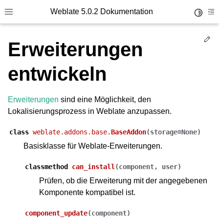
Weblate 5.0.2 Dokumentation
Toggle 
Toggle site navigation sidebar
To
Ed
Erweiterungen
entwickeln
Erweiterungen
sind eine Möglichkeit, den
Lokalisierungsprozess in Weblate anzupassen.
class
weblate.addons.base.
BaseAddon
(
storage
=
None
)
Basisklasse für Weblate-Erweiterungen.
classmethod
can_install
(
component
,
user
)
Prüfen, ob die Erweiterung mit der angegebenen
Komponente kompatibel ist.
component_update
(
component
)