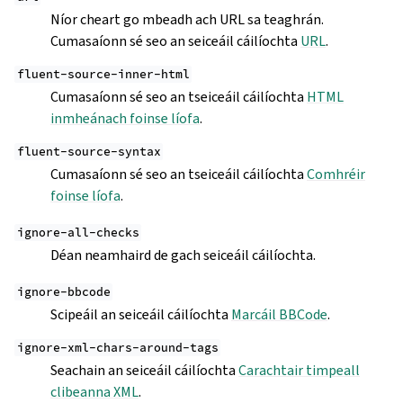
Níor cheart go mbeadh ach URL sa teaghrán.
Cumasaíonn sé seo an seiceáil cáilíochta
URL
.
fluent-source-inner-html
Cumasaíonn sé seo an tseiceáil cáilíochta
HTML
inmheánach foinse líofa
.
fluent-source-syntax
Cumasaíonn sé seo an tseiceáil cáilíochta
Comhréir
foinse líofa
.
ignore-all-checks
Déan neamhaird de gach seiceáil cáilíochta.
ignore-bbcode
Scipeáil an seiceáil cáilíochta
Marcáil BBCode
.
ignore-xml-chars-around-tags
Seachain an seiceáil cáilíochta
Carachtair timpeall
clibeanna XML
.