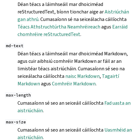
Déan téacs a láimhseáil mar dhoiciméad
reStructuredText, bíonn tionchar aige ar
Aistriúchán
gan athrú
. Cumasaíonn sé na seiceálacha cáilíochta
Téacs Athstruchtúrtha Neamhréireach
agus
Earráid
chomhréire reStructuredText
.
md-text
Déan téacs a láimhseáil mar dhoiciméad Markdown,
agus cuir aibhsiú comhréir Markdown ar fáil ar an
limistéar téacs aistriúcháin. Cumasaíonn sé seo na
seiceálacha cáilíochta
naisc Markdown
,
Tagairtí
Markdown
agus
Comhréir Markdown
.
max-length
Cumasaíonn sé seo an seiceáil cáilíochta
Fad uasta an
aistriúcháin
.
max-size
Cumasaíonn sé seo an seiceáil cáilíochta
Uasmhéid an
aistriúcháin
.