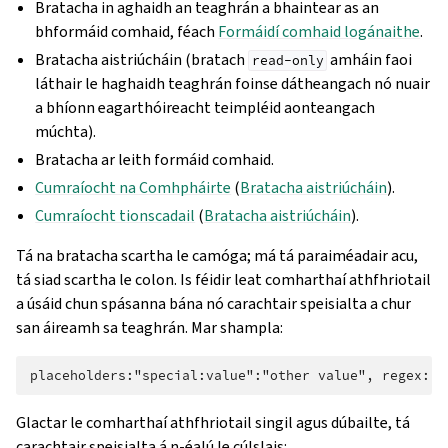
Bratacha in aghaidh an teaghrán a bhaintear as an
bhformáid comhaid, féach
Formáidí comhaid logánaithe
.
Bratacha aistriúcháin (bratach
amháin faoi
read-only
láthair le haghaidh teaghrán foinse dátheangach nó nuair
a bhíonn eagarthóireacht teimpléid aonteangach
múchta).
Bratacha ar leith formáid comhaid.
Cumraíocht na Comhpháirte
(
Bratacha aistriúcháin
).
Cumraíocht tionscadail
(
Bratacha aistriúcháin
).
Tá na bratacha scartha le camóga; má tá paraiméadair acu,
tá siad scartha le colon. Is féidir leat comharthaí athfhriotail
a úsáid chun spásanna bána nó carachtair speisialta a chur
san áireamh sa teaghrán. Mar shampla:
Glactar le comharthaí athfhriotail singil agus dúbailte, tá
carachtair speisialta á n-éalú le cúlslais: