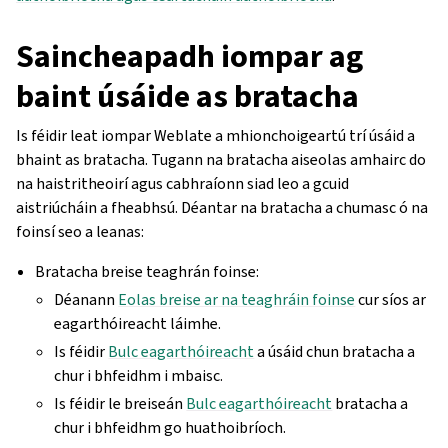
Saincheapadh iompar ag
baint úsáide as bratacha
Is féidir leat iompar Weblate a mhionchoigeartú trí úsáid a
bhaint as bratacha. Tugann na bratacha aiseolas amhairc do
na haistritheoirí agus cabhraíonn siad leo a gcuid
aistriúcháin a fheabhsú. Déantar na bratacha a chumasc ó na
foinsí seo a leanas:
Bratacha breise teaghrán foinse:
Déanann
Eolas breise ar na teaghráin foinse
cur síos ar
eagarthóireacht láimhe.
Is féidir
Bulc eagarthóireacht
a úsáid chun bratacha a
chur i bhfeidhm i mbaisc.
Is féidir le breiseán
Bulc eagarthóireacht
bratacha a
chur i bhfeidhm go huathoibríoch.