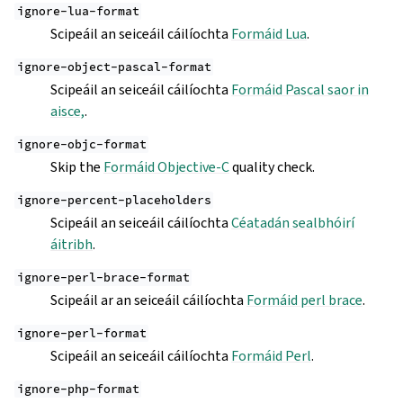
ignore-lua-format
Scipeáil an seiceáil cáilíochta
Formáid Lua
.
ignore-object-pascal-format
Scipeáil an seiceáil cáilíochta
Formáid Pascal saor in
aisce,
.
ignore-objc-format
Skip the
Formáid Objective-C
quality check.
ignore-percent-placeholders
Scipeáil an seiceáil cáilíochta
Céatadán sealbhóirí
áitribh
.
ignore-perl-brace-format
Scipeáil ar an seiceáil cáilíochta
Formáid perl brace
.
ignore-perl-format
Scipeáil an seiceáil cáilíochta
Formáid Perl
.
ignore-php-format