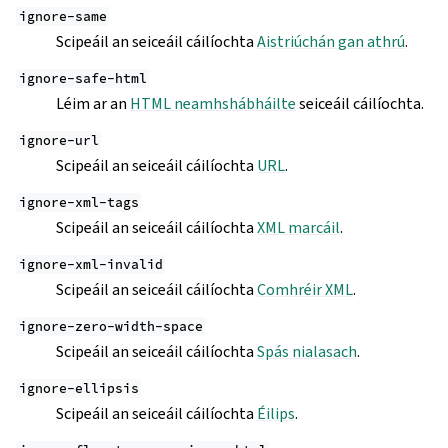
ignore-same
Scipeáil an seiceáil cáilíochta
Aistriúchán gan athrú
.
ignore-safe-html
Léim ar an
HTML neamhshábháilte
seiceáil cáilíochta.
ignore-url
Scipeáil an seiceáil cáilíochta
URL
.
ignore-xml-tags
Scipeáil an seiceáil cáilíochta
XML marcáil
.
ignore-xml-invalid
Scipeáil an seiceáil cáilíochta
Comhréir XML
.
ignore-zero-width-space
Scipeáil an seiceáil cáilíochta
Spás nialasach
.
ignore-ellipsis
Scipeáil an seiceáil cáilíochta
Éilips
.