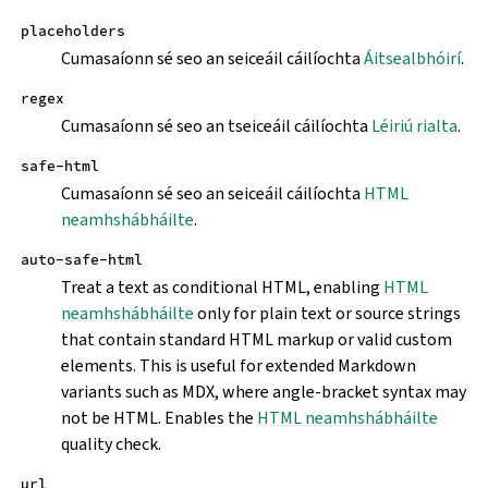
placeholders
Cumasaíonn sé seo an seiceáil cáilíochta
Áitsealbhóirí
.
regex
Cumasaíonn sé seo an tseiceáil cáilíochta
Léiriú rialta
.
safe-html
Cumasaíonn sé seo an seiceáil cáilíochta
HTML
neamhshábháilte
.
auto-safe-html
Treat a text as conditional HTML, enabling
HTML
neamhshábháilte
only for plain text or source strings
that contain standard HTML markup or valid custom
elements. This is useful for extended Markdown
variants such as MDX, where angle-bracket syntax may
not be HTML. Enables the
HTML neamhshábháilte
quality check.
url