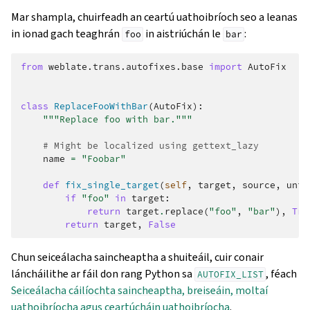
Mar shampla, chuirfeadh an ceartú uathoibríoch seo a leanas
in ionad gach teaghrán
in aistriúchán le
:
foo
bar
from
weblate.trans.autofixes.base
import
AutoFix
class
ReplaceFooWithBar
(
AutoFix
):
"""Replace foo with bar."""
# Might be localized using gettext_lazy
name
=
"Foobar"
def
fix_single_target
(
self
,
target
,
source
,
unit
if
"foo"
in
target
:
return
target
.
replace
(
"foo"
,
"bar"
),
Tru
return
target
,
False
Chun seiceálacha saincheaptha a shuiteáil, cuir conair
láncháilithe ar fáil don rang Python sa
, féach
AUTOFIX_LIST
Seiceálacha cáilíochta saincheaptha, breiseáin, moltaí
uathoibríocha agus ceartúcháin uathoibríocha
.