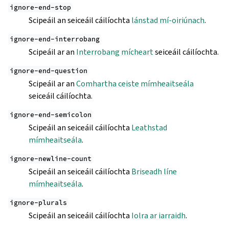
ignore-end-stop
Scipeáil an seiceáil cáilíochta
lánstad mí-oiriúnach
.
ignore-end-interrobang
Scipeáil ar an
Interrobang mícheart
seiceáil cáilíochta.
ignore-end-question
Scipeáil ar an
Comhartha ceiste mímheaitseála
seiceáil cáilíochta.
ignore-end-semicolon
Scipeáil an seiceáil cáilíochta
Leathstad
mímheaitseála
.
ignore-newline-count
Scipeáil an seiceáil cáilíochta
Briseadh líne
mímheaitseála
.
ignore-plurals
Scipeáil an seiceáil cáilíochta
Iolra ar iarraidh
.