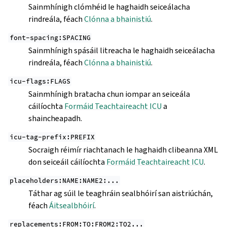
Sainmhínigh clómhéid le haghaidh seiceálacha
rindreála, féach
Clónna a bhainistiú
.
font-spacing:SPACING
Sainmhínigh spásáil litreacha le haghaidh seiceálacha
rindreála, féach
Clónna a bhainistiú
.
icu-flags:FLAGS
Sainmhínigh bratacha chun iompar an seiceála
cáilíochta
Formáid Teachtaireacht ICU
a
shaincheapadh.
icu-tag-prefix:PREFIX
Socraigh réimír riachtanach le haghaidh clibeanna XML
don seiceáil cáilíochta
Formáid Teachtaireacht ICU
.
placeholders:NAME:NAME2:...
Táthar ag súil le teaghráin sealbhóirí san aistriúchán,
féach
Áitsealbhóirí
.
replacements:FROM:TO:FROM2:TO2...