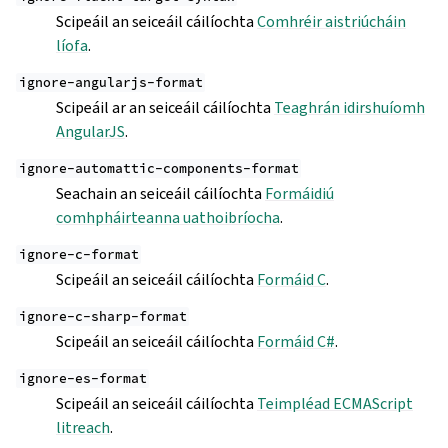
Scipeáil an seiceáil cáilíochta
Comhréir aistriúcháin
líofa
.
ignore-angularjs-format
Scipeáil ar an seiceáil cáilíochta
Teaghrán idirshuíomh
AngularJS
.
ignore-automattic-components-format
Seachain an seiceáil cáilíochta
Formáidiú
comhpháirteanna uathoibríocha
.
ignore-c-format
Scipeáil an seiceáil cáilíochta
Formáid C
.
ignore-c-sharp-format
Scipeáil an seiceáil cáilíochta
Formáid C#
.
ignore-es-format
Scipeáil an seiceáil cáilíochta
Teimpléad ECMAScript
litreach
.