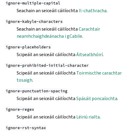
ignore-multiple-capital
Seachain an seiceáil cáilíochta
Il-chathracha
.
ignore-kabyle-characters
Seachain an seiceáil cáilíochta
Carachtair
neamhchaighdeánacha i gCabile
.
ignore-placeholders
Scipeáil an seiceáil cáilíochta
Áitsealbhóirí
.
ignore-prohibited-initial-character
Scipeáil an seiceáil cáilíochta
Toirmiscthe carachtar
tosaigh
.
ignore-punctuation-spacing
Scipeáil an seiceáil cáilíochta
Spásáil poncaíochta
.
ignore-regex
Scipeáil an seiceáil cáilíochta
Léiriú rialta
.
ignore-rst-syntax