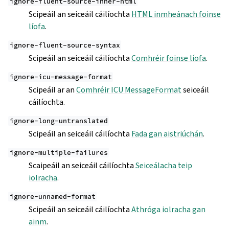
ignore-fluent-source-inner-html
Scipeáil an seiceáil cáilíochta
HTML inmheánach foinse
líofa
.
ignore-fluent-source-syntax
Scipeáil an seiceáil cáilíochta
Comhréir foinse líofa
.
ignore-icu-message-format
Scipeáil ar an
Comhréir ICU MessageFormat
seiceáil
cáilíochta.
ignore-long-untranslated
Scipeáil an seiceáil cáilíochta
Fada gan aistriúchán
.
ignore-multiple-failures
Scaipeáil an seiceáil cáilíochta
Seiceálacha teip
iolracha
.
ignore-unnamed-format
Scipeáil an seiceáil cáilíochta
Athróga iolracha gan
ainm
.