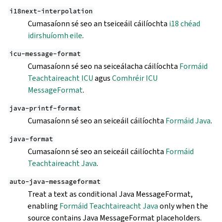
i18next-interpolation
Cumasaíonn sé seo an tseiceáil cáilíochta
i18 chéad
idirshuíomh eile
.
icu-message-format
Cumasaíonn sé seo na seiceálacha cáilíochta
Formáid
Teachtaireacht ICU
agus
Comhréir ICU
MessageFormat
.
java-printf-format
Cumasaíonn sé seo an seiceáil cáilíochta
Formáid Java
.
java-format
Cumasaíonn sé seo an seiceáil cáilíochta
Formáid
Teachtaireacht Java
.
auto-java-messageformat
Treat a text as conditional Java MessageFormat,
enabling
Formáid Teachtaireacht Java
only when the
source contains Java MessageFormat placeholders.