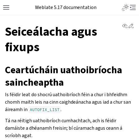
Weblate 5.17 documentation
View 
Ed
Seiceálacha agus
fixups
Ceartúcháin uathoibríocha
saincheaptha
Is féidir leat do shocrú uathoibríoch féin a chur i bhfeidhm
chomh maith leis na cinn caighdeánacha agus iad a chur san
áireamh in
.
AUTOFIX_LIST
Tá na réitigh uathoibríoch cumhachtach, ach is féidir
damáiste a dhéanamh freisin; bí cúramach agus ceann á
scríobh agat.