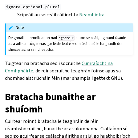
ignore-optional-plural
Scipeáil an seiceáil cáilíochta
Neamhiolra
.
Note
De ghnáth ainmnítear an riail
d'aon seiceáil, ag baint úsáide
ignore-*
as a aitheantóir, ionas gur féidir leat é seo a úsáid fiú le haghaidh do
sheiceálacha saincheaptha.
Tuigtear na bratacha seo i socruithe
Cumraíocht na
Comhpháirte
, de réir socruithe teaghrán foinse agus sa
chomhad aistriúcháin féin (mar shampla i gettext GNU).
Bratacha bunaithe ar
shuíomh
Cuirtear roinnt bratacha le teaghráin de réir
réamhshocraithe, bunaithe ar a suíomhanna. Ciallaíonn sé
seo go gcuirfear seiceálacha áirithe ar siúl go huathoibríoch