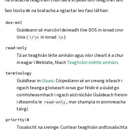
Seo liosta de na bratacha a nglactar leo faoi láthair:
dos-eol
Úsáideann sé marcóirí deireadh líne DOS in ionad cinn
Unix (
in ionad
).
\r\n
\n
read-only
Tá an teaghrán léite amháin agus níor cheart é a chur
in eagar i Weblate, féach
Teaghráin inléite amháin
.
terminology
Úsáidtear in
Gluais
. Cóipeálann sé an sreang isteach i
ngach teanga gloiseach ionas gur féidir é a úsáid go
comhsheasmhach i ngach aistriúchán Úsáideach freisin
i dteannta le
, mar shampla in ainmneacha
read-only
táirgí.
priority:N
Tosaíocht na sreinge. Cuirtear teaghráin ardtosaíochta