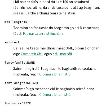
i láthair ar dtús le haistriú. Is é 100 an tosaíocht
réamhshocraithe, dá airde tosaíocht atá ag teaghrán,
is ea is luaithe a thairgtear í le haistriú.
max-length:N
Teorainn an fad uasta do teaghrán go dtí N carachtar,
féach
Fad uasta an aistriúcháin
.
xml-text
Déileáil le téacs mar dhoiciméad XML, bíonn tionchar
aige
Comhréir XML
agus
XML marcáil
.
font-family:NAME
Sainmhínigh cló-teaghlach le haghaidh seiceálacha
rindreála, féach
Clónna a bhainistiú
.
font-weight:WEIGHT
Sainmhínigh meáchan cló le haghaidh seiceálacha
rindreála, féach
Clónna a bhainistiú
.
font-size:SIZE