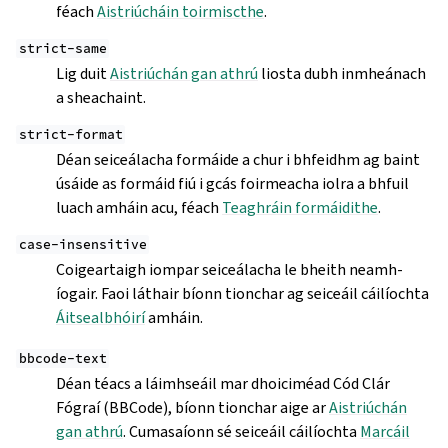
féach
Aistriúcháin toirmiscthe
.
strict-same
Lig duit
Aistriúchán gan athrú
liosta dubh inmheánach
a sheachaint.
strict-format
Déan seiceálacha formáide a chur i bhfeidhm ag baint
úsáide as formáid fiú i gcás foirmeacha iolra a bhfuil
luach amháin acu, féach
Teaghráin formáidithe
.
case-insensitive
Coigeartaigh iompar seiceálacha le bheith neamh-
íogair. Faoi láthair bíonn tionchar ag seiceáil cáilíochta
Áitsealbhóirí
amháin.
bbcode-text
Déan téacs a láimhseáil mar dhoiciméad Cód Clár
Fógraí (BBCode), bíonn tionchar aige ar
Aistriúchán
gan athrú
. Cumasaíonn sé seiceáil cáilíochta
Marcáil