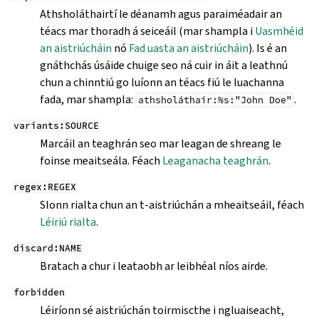
Athsholáthairtí le déanamh agus paraiméadair an
téacs mar thoradh á seiceáil (mar shampla i
Uasmhéid
an aistriúcháin
nó
Fad uasta an aistriúcháin
). Is é an
gnáthchás úsáide chuige seo ná cuir in áit a leathnú
chun a chinntiú go luíonn an téacs fiú le luachanna
fada, mar shampla:
.
athsholáthair:%s:"John
Doe"
variants:SOURCE
Marcáil an teaghrán seo mar leagan de shreang le
foinse meaitseála. Féach
Leaganacha teaghrán
.
regex:REGEX
Slonn rialta chun an t-aistriúchán a mheaitseáil, féach
Léiriú rialta
.
discard:NAME
Bratach a chur i leataobh ar leibhéal níos airde.
forbidden
Léiríonn sé aistriúchán toirmiscthe i ngluaiseacht,