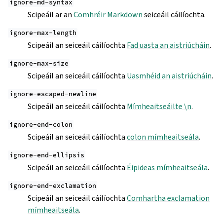
ignore-md-syntax
Scipeáil ar an
Comhréir Markdown
seiceáil cáilíochta.
ignore-max-length
Scipeáil an seiceáil cáilíochta
Fad uasta an aistriúcháin
.
ignore-max-size
Scipeáil an seiceáil cáilíochta
Uasmhéid an aistriúcháin
.
ignore-escaped-newline
Scipeáil an seiceáil cáilíochta
Mímheaitseáilte \n
.
ignore-end-colon
Scipeáil an seiceáil cáilíochta
colon mímheaitseála
.
ignore-end-ellipsis
Scipeáil an seiceáil cáilíochta
Éipideas mímheaitseála
.
ignore-end-exclamation
Scipeáil an seiceáil cáilíochta
Comhartha exclamation
mímheaitseála
.