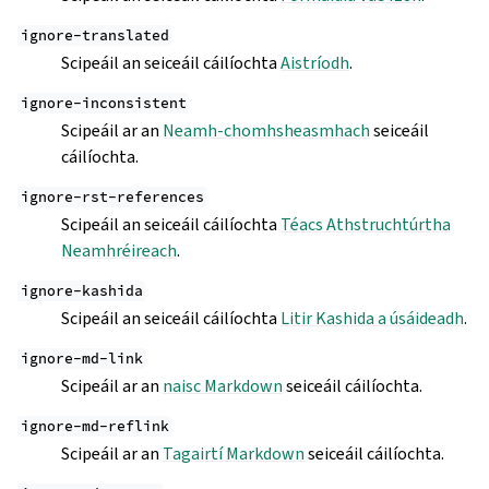
ignore-translated
Scipeáil an seiceáil cáilíochta
Aistríodh
.
ignore-inconsistent
Scipeáil ar an
Neamh-chomhsheasmhach
seiceáil
cáilíochta.
ignore-rst-references
Scipeáil an seiceáil cáilíochta
Téacs Athstruchtúrtha
Neamhréireach
.
ignore-kashida
Scipeáil an seiceáil cáilíochta
Litir Kashida a úsáideadh
.
ignore-md-link
Scipeáil ar an
naisc Markdown
seiceáil cáilíochta.
ignore-md-reflink
Scipeáil ar an
Tagairtí Markdown
seiceáil cáilíochta.