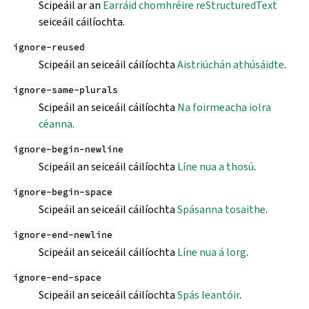
Scipeáil ar an
Earráid chomhréire reStructuredText
seiceáil cáilíochta.
ignore-reused
Scipeáil an seiceáil cáilíochta
Aistriúchán athúsáidte
.
ignore-same-plurals
Scipeáil an seiceáil cáilíochta
Na foirmeacha iolra
céanna
.
ignore-begin-newline
Scipeáil an seiceáil cáilíochta
Líne nua a thosú
.
ignore-begin-space
Scipeáil an seiceáil cáilíochta
Spásanna tosaithe
.
ignore-end-newline
Scipeáil an seiceáil cáilíochta
Líne nua á lorg
.
ignore-end-space
Scipeáil an seiceáil cáilíochta
Spás leantóir
.