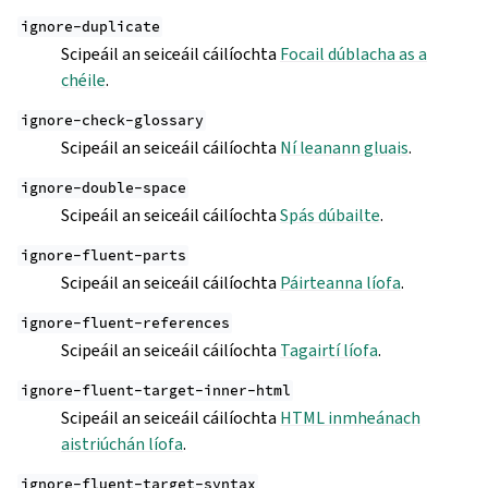
ignore-duplicate
Scipeáil an seiceáil cáilíochta
Focail dúblacha as a
chéile
.
ignore-check-glossary
Scipeáil an seiceáil cáilíochta
Ní leanann gluais
.
ignore-double-space
Scipeáil an seiceáil cáilíochta
Spás dúbailte
.
ignore-fluent-parts
Scipeáil an seiceáil cáilíochta
Páirteanna líofa
.
ignore-fluent-references
Scipeáil an seiceáil cáilíochta
Tagairtí líofa
.
ignore-fluent-target-inner-html
Scipeáil an seiceáil cáilíochta
HTML inmheánach
aistriúchán líofa
.
ignore-fluent-target-syntax