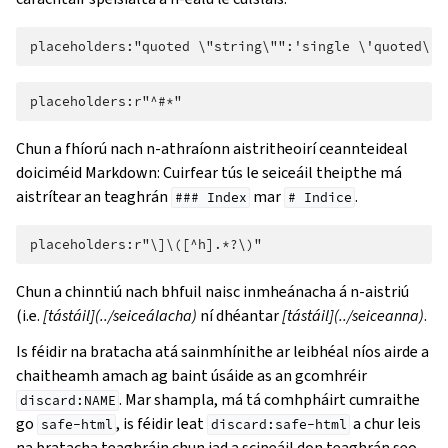
Chun a fhíorú nach n-athraíonn aistritheoirí ceannteideal
doiciméid Markdown: Cuirfear tús le seiceáil theipthe má
aistrítear an teaghrán
mar
.
###
Index
#
Indice
Chun a chinntiú nach bhfuil naisc inmheánacha á n-aistriú
(i.e.
[tástáil](../seiceálacha)
ní dhéantar
[tástáil](../seiceanna)
.
Is féidir na bratacha atá sainmhínithe ar leibhéal níos airde a
chaitheamh amach ag baint úsáide as an gcomhréir
. Mar shampla, má tá comhpháirt cumraithe
discard:NAME
go
, is féidir leat
a chur leis
safe-html
discard:safe-html
na bratacha teaghráin chun iad a scipeáil don teaghrán seo.