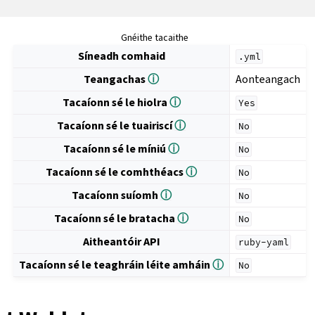
Gnéithe tacaithe
Síneadh comhaid
.yml
Teangachas
ⓘ
Aonteangach
Tacaíonn sé le hiolra
ⓘ
Yes
Tacaíonn sé le tuairiscí
ⓘ
No
Tacaíonn sé le míniú
ⓘ
No
Tacaíonn sé le comhthéacs
ⓘ
No
Tacaíonn suíomh
ⓘ
No
Tacaíonn sé le bratacha
ⓘ
No
Aitheantóir API
ruby-yaml
Tacaíonn sé le teaghráin léite amháin
ⓘ
No