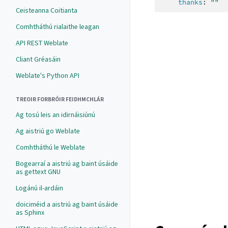
thanks
:
""
Ceisteanna Coitianta
Comhtháthú rialaithe leagan
API REST Weblate
Cliant Gréasáin
Weblate's Python API
TREOIR FORBRÓIR FEIDHMCHLÁR
Ag tosú leis an idirnáisiúnú
Ag aistriú go Weblate
Comhtháthú le Weblate
Bogearraí a aistriú ag baint úsáide
as gettext GNU
Logánú il-ardáin
doiciméid a aistriú ag baint úsáide
as Sphinx