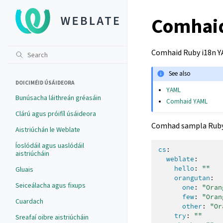
Comhai
Comhaid Ruby i18n Y
See also
DOICIMÉID ÚSÁIDEORA
YAML
Bunúsacha láithreán gréasáin
Comhaid YAML
Clárú agus próifíl úsáideora
Comhad sampla Ruby
Aistriúchán le Weblate
Íoslódáil agus uaslódáil
cs
:
aistriúcháin
weblate
:
hello
:
""
Gluais
orangutan
:
Seiceálacha agus fixups
one
:
"Oran
few
:
"Oran
Cuardach
other
:
"Or
try
:
""
Sreafaí oibre aistriúcháin