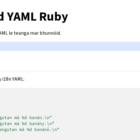
d YAML Ruby
AML le teanga mar bhunnóid.
 i18n YAML:
gutan
má
%d
banán.\n"
gutan
má
%d
banány.\n"
angutan
má
%d
banánů.\n"