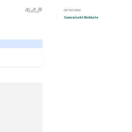
View this page
Edit this page
ON THIS PAGE
Cumraíocht Weblate