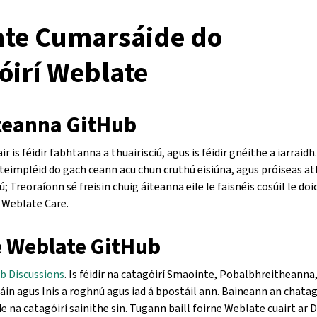
ínte Cumarsáide do
óirí Weblate
teanna GitHub
ir is féidir fabhtanna a thuairisciú, agus is féidir gnéithe a iarrai
 teimpléid do gach ceann acu chun cruthú eisiúna, agus próiseas a
; Treoraíonn sé freisin chuig áiteanna eile le faisnéis cosúil le do
 Weblate Care.
 Weblate GitHub
b Discussions
. Is féidir na catagóirí Smaointe, Pobalbhreitheanna
áin agus Inis a roghnú agus iad á bpostáil ann. Baineann an chatag
 na catagóirí sainithe sin. Tugann baill foirne Weblate cuairt ar 