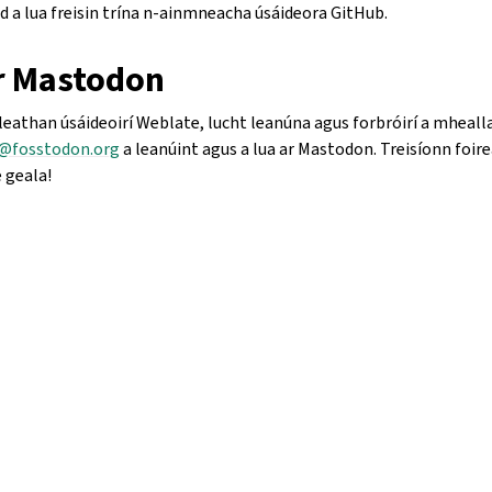
iad a lua freisin trína n-ainmneacha úsáideora GitHub.
r Mastodon
eathan úsáideoirí Weblate, lucht leanúna agus forbróirí a mhealla
@fosstodon.org
a leanúint agus a lua ar Mastodon. Treisíonn foi
 geala!