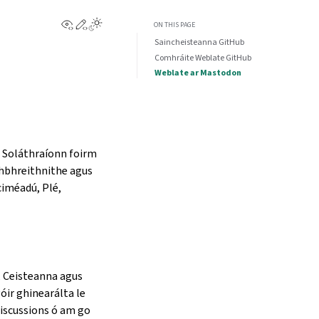
View this page
Edit this page
ON THIS PAGE
Saincheisteanna GitHub
Comhráite Weblate GitHub
Weblate ar Mastodon
dh. Soláthraíonn foirm
thbhreithnithe agus
iciméadú, Plé,
, Ceisteanna agus
óir ghinearálta le
Discussions ó am go