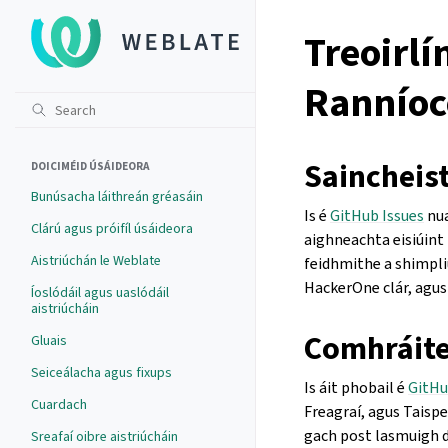
Treoirl
Ranníoc
Saincheis
DOICIMÉID ÚSÁIDEORA
Bunúsacha láithreán gréasáin
Is é
GitHub Issues
nua
Clárú agus próifíl úsáideora
aighneachta eisiúint
Aistriúchán le Weblate
feidhmithe a shimpliú
HackerOne clár, agus
Íoslódáil agus uaslódáil
aistriúcháin
Comhráite
Gluais
Seiceálacha agus fixups
Is áit phobail é
GitHu
Cuardach
Freagraí, agus Taispe
gach post lasmuigh de
Sreafaí oibre aistriúcháin