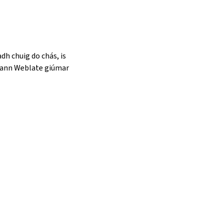
dh chuig do chás, is
reann Weblate giúmar