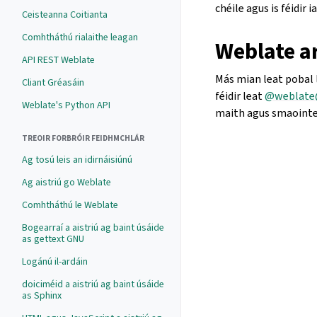
chéile agus is féidir 
Ceisteanna Coitianta
Comhtháthú rialaithe leagan
Weblate a
API REST Weblate
Más mian leat pobal l
Cliant Gréasáin
féidir leat
@weblate
Weblate's Python API
maith agus smaointe
TREOIR FORBRÓIR FEIDHMCHLÁR
Ag tosú leis an idirnáisiúnú
Ag aistriú go Weblate
Comhtháthú le Weblate
Bogearraí a aistriú ag baint úsáide
as gettext GNU
Logánú il-ardáin
doiciméid a aistriú ag baint úsáide
as Sphinx