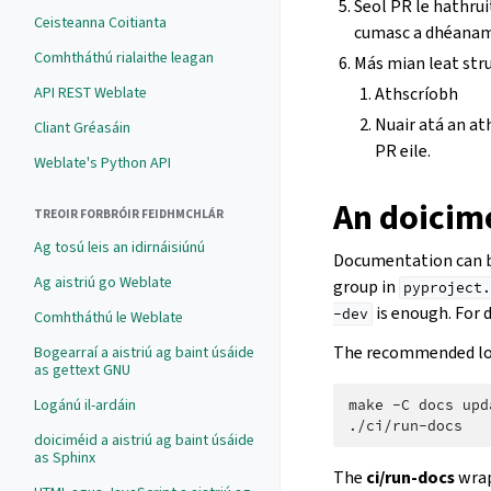
Seol PR le hathru
Ceisteanna Coitianta
cumasc a dhéana
Comhtháthú rialaithe leagan
Más mian leat stru
API REST Weblate
Athscríobh
Nuair atá an at
Cliant Gréasáin
PR eile.
Weblate's Python API
An doicimé
TREOIR FORBRÓIR FEIDHMCHLÁR
Ag tosú leis an idirnáisiúnú
Documentation can be
Ag aistriú go Weblate
group in
pyproject.
is enough. For
-dev
Comhtháthú le Weblate
The recommended loc
Bogearraí a aistriú ag baint úsáide
as gettext GNU
Logánú il-ardáin
make
-C
docs
upd
doiciméid a aistriú ag baint úsáide
as Sphinx
The
ci/run-docs
wrap