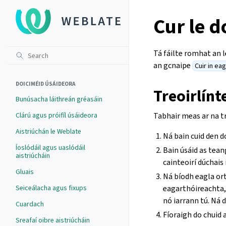
Cur le 
Tá fáilte romhat an l
an gcnaipe
Cuir in ea
DOICIMÉID ÚSÁIDEORA
Treoirlínt
Bunúsacha láithreán gréasáin
Clárú agus próifíl úsáideora
Tabhair meas ar na tr
Aistriúchán le Weblate
Ná bain cuid den d
Íoslódáil agus uaslódáil
Bain úsáid as tean
aistriúcháin
cainteoirí dúchais 
Gluais
Ná bíodh eagla ort
Seiceálacha agus fixups
eagarthóireachta, 
nó iarrann tú. Ná 
Cuardach
Fíoraigh do chuid 
Sreafaí oibre aistriúcháin