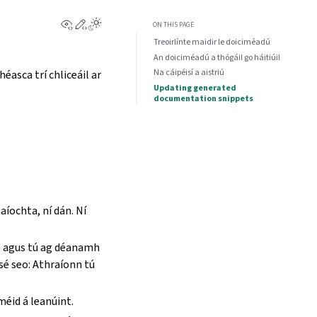
View this page
Edit this page
ON THIS PAGE
Treoirlínte maidir le doiciméadú
An doiciméadú a thógáil go háitiúil
Na cáipéisí a aistriú
éasca trí chliceáil ar
Updating generated
documentation snippets
aíochta, ní dán. Ní
gin agus tú ag déanamh
sé seo: Athraíonn tú
méid á leanúint.