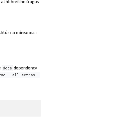
a athbhreithniú agus
chtúr na míreanna i
e
dependency
docs
ync
--all-extras
-