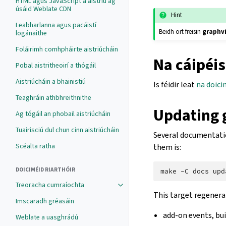
HTML agus JavaScript a aistriú ag
úsáid Weblate CDN
Hint
Leabharlanna agus pacáistí
Beidh ort freisin
graphv
logánaithe
Foláirimh comhpháirte aistriúcháin
Na cáipéisí
Pobal aistritheoirí a thógáil
Aistriúcháin a bhainistiú
Is féidir leat
na doicim
Teaghráin athbhreithnithe
Updating 
Ag tógáil an phobail aistriúcháin
Tuairisciú dul chun cinn aistriúcháin
Several documentatio
Scéalta ratha
them is:
DOICIMÉID RIARTHÓIR
make
-C
docs
Treoracha cumraíochta
This target regenera
Imscaradh gréasáin
add-on events, bu
Weblate a uasghrádú