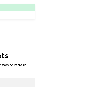
ets
d way to refresh