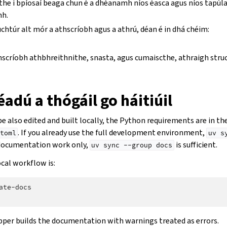
ithe i bpíosaí beaga chun é a dhéanamh níos éasca agus níos tapúl
mh.
chtúr alt mór a athscríobh agus a athrú, déan é in dhá chéim:
hscríobh athbhreithnithe, snasta, agus cumaiscthe, athraigh stru
adú a thógáil go háitiúil
 also edited and built locally, the Python requirements are in th
. If you already use the full development environment,
toml
uv
s
 documentation work only,
is sufficient.
uv
sync
--group
docs
al workflow is:
ate-docs

per builds the documentation with warnings treated as errors.