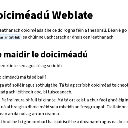
doiciméadú Weblate
eathanach doiciméadaithe de do rogha féin a fheabhsú. Déan é go h
sa chúinne uachtarach ar dheis den leathanach.
gar ar GitHub
e maidir le doiciméadú
eoirlínte seo agus tú ag scríobh:
oiciméadú má tá sé bailí.
ga atá soiléir agus sothuigthe. Tá tú ag scríobh doiciméad teicneol
iad gach léitheoir doc, bí tuisceanach.
 fiafraí mura bhfuil tú cinnte. Má tá ort ceist a chur faoi ghné éi
ná athraigh a dhoiciméid sula mbeidh an freagra agat. Ciallaíonn 
déan an dá rud ag an am céanna.
athruithe trí ghníomhartha tuairiscithe a dhéanamh agus na doici