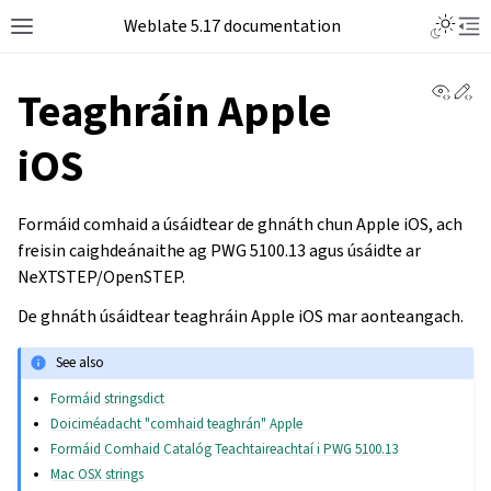
Weblate 5.17 documentation
View 
Ed
Teaghráin Apple
iOS
Formáid comhaid a úsáidtear de ghnáth chun Apple
iOS, ach
freisin caighdeánaithe ag PWG 5100.13 agus úsáidte ar
NeXTSTEP/OpenSTEP.
De ghnáth úsáidtear teaghráin Apple iOS mar aonteangach.
See also
Formáid stringsdict
Doiciméadacht "comhaid teaghrán" Apple
Formáid Comhaid Catalóg Teachtaireachtaí i PWG 5100.13
Mac OSX strings