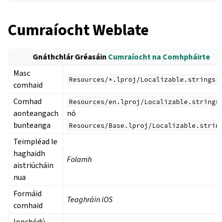
Cumraíocht Weblate
Gnáthchlár Gréasáin
Cumraíocht na Comhpháirte
Masc
Resources/*.lproj/Localizable.strings
comhaid
Comhad
Resources/en.lproj/Localizable.strings
aonteangach
nó
bunteanga
Resources/Base.lproj/Localizable.strin
Teimpléad le
haghaidh
Folamh
aistriúcháin
nua
Formáid
Teaghráin iOS
comhaid
Ionchódú