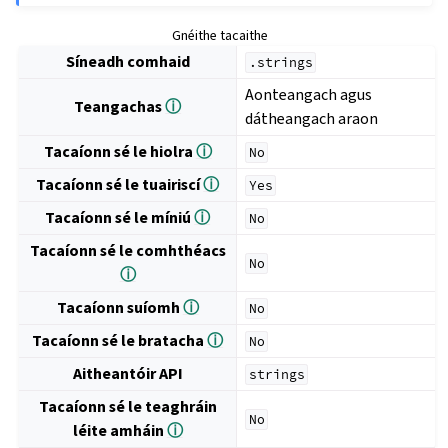
Gnéithe tacaithe
Síneadh comhaid
.strings
Aonteangach agus
Teangachas
ⓘ
dátheangach araon
Tacaíonn sé le hiolra
ⓘ
No
Tacaíonn sé le tuairiscí
ⓘ
Yes
Tacaíonn sé le míniú
ⓘ
No
Tacaíonn sé le comhthéacs
No
ⓘ
Tacaíonn suíomh
ⓘ
No
Tacaíonn sé le bratacha
ⓘ
No
Aitheantóir API
strings
Tacaíonn sé le teaghráin
No
léite amháin
ⓘ