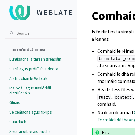
Comhai
Is féidir liosta simp
a leanas:
DOICIMÉID ÚSÁIDEORA
Comhaid le réimsí
translator_comm
Bunúsacha láithreán gréasáin
atá seans ann. R
Clárú agus próifíl úsáideora
Comhaid le dhá ré
Aistriúchán le Weblate
fhormáid comhaid
Íoslódáil agus uaslódáil
Headerless files w
aistriúcháin
,
,
fuzzy
context
Gluais
comhaid.
Seiceálacha agus fixups
Ná déan dearmad
Formáidí dáthean
Cuardach
Sreafaí oibre aistriúcháin
Hint