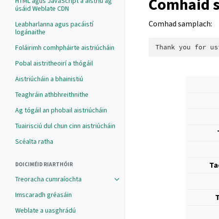
Comhaid 
HTML agus JavaScript a aistriú ag
úsáid Weblate CDN
Comhad samplach:
Leabharlanna agus pacáistí
logánaithe
Foláirimh comhpháirte aistriúcháin
Pobal aistritheoirí a thógáil
Aistriúcháin a bhainistiú
Teaghráin athbhreithnithe
Ag tógáil an phobail aistriúcháin
Tuairisciú dul chun cinn aistriúcháin
Scéalta ratha
Ta
DOICIMÉID RIARTHÓIR
Treoracha cumraíochta
Imscaradh gréasáin
T
Weblate a uasghrádú