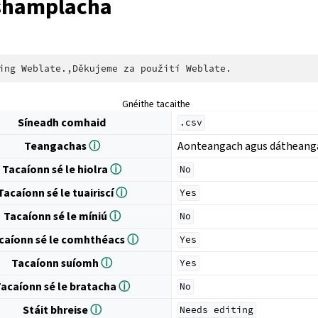
shamplacha
Gnéithe tacaithe
Síneadh comhaid
.csv
Teangachas
ⓘ
Aonteangach agus dátheang
Tacaíonn sé le hiolra
ⓘ
No
Tacaíonn sé le tuairiscí
ⓘ
Yes
Tacaíonn sé le míniú
ⓘ
No
caíonn sé le comhthéacs
ⓘ
Yes
Tacaíonn suíomh
ⓘ
Yes
acaíonn sé le bratacha
ⓘ
No
Stáit bhreise
ⓘ
Needs
editing