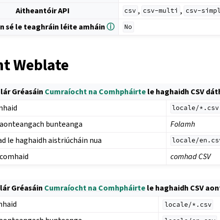
Aitheantóir API
,
,
csv
csv-multi
csv-simp
n sé le teaghráin léite amháin
ⓘ
No
t Weblate
lár Gréasáin
Cumraíocht na Comhpháirte
le haghaidh CSV dá
mhaid
locale/*.csv
aonteangach bunteanga
Folamh
d le haghaidh aistriúcháin nua
locale/en.cs
 comhaid
comhad CSV
lár Gréasáin
Cumraíocht na Comhpháirte
le haghaidh CSV ao
mhaid
locale/*.csv