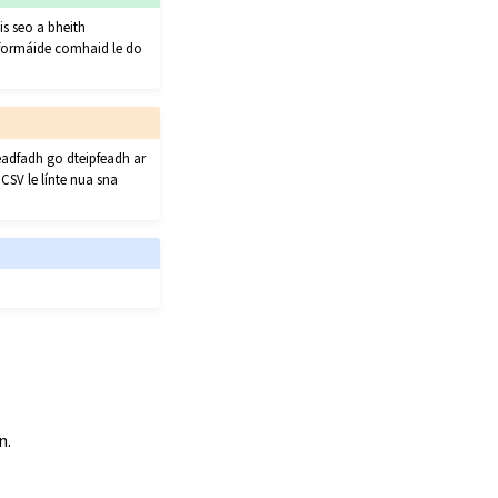
s seo a bheith
 formáide comhaid le do
éadfadh go dteipfeadh ar
CSV le línte nua sna
n.