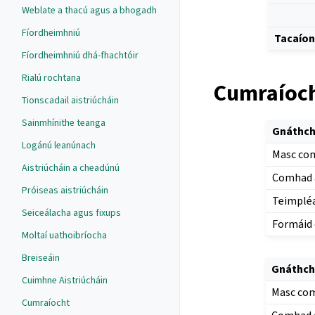
Weblate a thacú agus a bhogadh
Fíordheimhniú
Tacaíon
Fíordheimhniú dhá-fhachtóir
Rialú rochtana
Cumraíoch
Tionscadail aistriúcháin
Sainmhínithe teanga
Gnáthch
Logánú leanúnach
Masc co
Aistriúcháin a cheadúnú
Comhad 
Próiseas aistriúcháin
Teimpléa
Seiceálacha agus fixups
Formáid
Moltaí uathoibríocha
Breiseáin
Gnáthch
Cuimhne Aistriúcháin
Masc co
Cumraíocht