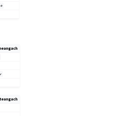
le
theangach
v
nteangach