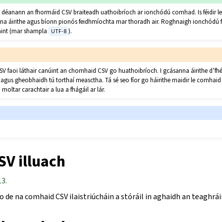
 déanann an fhormáid CSV braiteadh uathoibríoch ar ionchódú comhad. Is féidir lei
na áirithe agus bíonn pionós feidhmíochta mar thoradh air. Roghnaigh ionchódú
haint (mar shampla
).
UTF-8
V faoi láthair canúint an chomhaid CSV go huathoibríoch. I gcásanna áirithe d’fh
gus gheobhaidh tú torthaí measctha. Tá sé seo fíor go háirithe maidir le comhaid 
moltar carachtair a lua a fhágáil ar lár.
V illuach
13.
 de na comhaid CSV ilaistriúcháin a stóráil in aghaidh an teaghrái