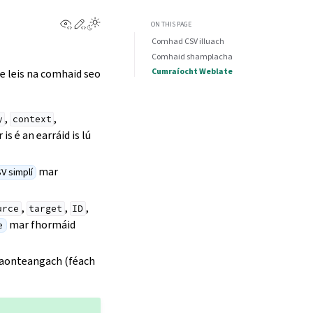
View this page
Edit this page
ON THIS PAGE
Comhad CSV illuach
Comhaid shamplacha
Cumraíocht Weblate
te leis na comhaid seo
,
,
y
context
is é an earráid is lú
mar
 simplí
,
,
,
urce
target
ID
mar fhormáid
e
 aonteangach (féach