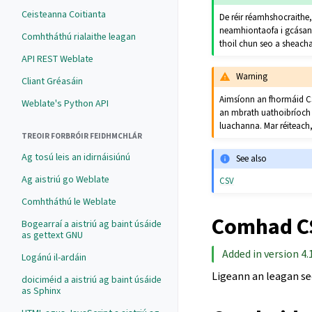
Ceisteanna Coitianta
De réir réamhshocraithe,
neamhiontaofa i gcásan
Comhtháthú rialaithe leagan
thoil chun seo a sheac
API REST Weblate
Warning
Cliant Gréasáin
Aimsíonn an fhormáid CS
Weblate's Python API
an mbrath uathoibríoch a
luachanna. Mar réiteach, 
TREOIR FORBRÓIR FEIDHMCHLÁR
Ag tosú leis an idirnáisiúnú
See also
Ag aistriú go Weblate
CSV
Comhtháthú le Weblate
Comhad CS
Bogearraí a aistriú ag baint úsáide
as gettext GNU
Added in version 4.
Logánú il-ardáin
Ligeann an leagan seo
doiciméid a aistriú ag baint úsáide
as Sphinx