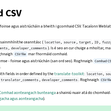
d CSV
lí foinse agus aistriúcháin a bheith i gcomhaid CSV. Tacaíonn Webla
 sainmhínithe ceanntásc (
,
,
,
,
location
source
target
ID
fuzz
,
). Is é seo an cur chuige a mholtar, mar 
ents
developer_comments
oghnaigh
mar fhormáid comhaid.
CSV file
imse - foinse agus aistriúchán (san ord seo). Roghnaigh
Comhad CSV
.
ith fields in order defined by the
translate-toolkit
:
,
location
so
,
. Roghnaigh
CSV fil
translator_comments
developer_comments
Comhad aonteangach bunteanga
a shainiú nuair atá do chomhaid
gacha agus aonteangacha
).