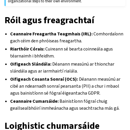
organizational steps to their own environment.
Róil agus freagrachtaí
Ceannaire Freagartha Teagmhais (IRL):
Comhordaíonn
gach céim den phróiseas freagartha.
Riarthóir Córais:
Cuireann sé bearta coinneála agus
téarnaimh i bhfeidhm.
Oifigeach Slándála:
Déanann measúnú ar thionchar
slándála agus ar iarmhairtí rialála.
Oifigeach Cosanta Sonraí (OCS):
Déanann measúnú ar
cibé an ndearnadh sonraí pearsanta (PII) a chur i mbaol
agus bainistíonn sé fógraí éigeantacha GDPR.
Ceannaire Cumarsáide:
Bainistíonn fógraí chuig
geallsealbhóirí inmheánacha agus seachtracha más gá.
Loighistic chumarsáide