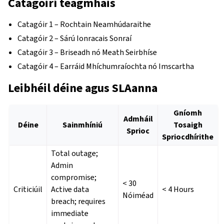
Catagóirí teagmhais
Catagóir 1 – Rochtain Neamhúdaraithe
Catagóir 2 – Sárú Ionracais Sonraí
Catagóir 3 – Briseadh nó Meath Seirbhíse
Catagóir 4 – Earráid Mhíchumraíochta nó Imscartha
Leibhéil déine agus SLAanna
Gníomh
Admháil
Déine
Sainmhíniú
Tosaigh
Sprioc
Spriocdhírithe
Total outage;
Admin
compromise;
< 30
Criticiúil
Active data
< 4 Hours
Nóiméad
breach; requires
immediate