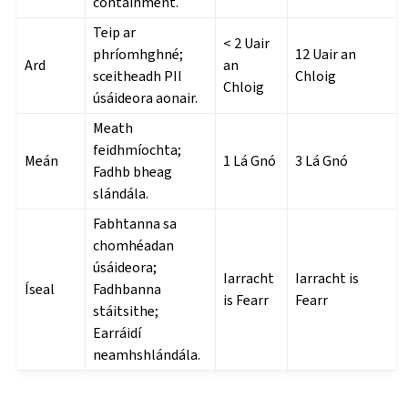
containment.
Teip ar
< 2 Uair
phríomhghné;
12 Uair an
Ard
an
sceitheadh PII
Chloig
Chloig
úsáideora aonair.
Meath
feidhmíochta;
Meán
1 Lá Gnó
3 Lá Gnó
Fadhb bheag
slándála.
Fabhtanna sa
chomhéadan
úsáideora;
Iarracht
Iarracht is
Íseal
Fadhbanna
is Fearr
Fearr
stáitsithe;
Earráidí
neamhshlándála.