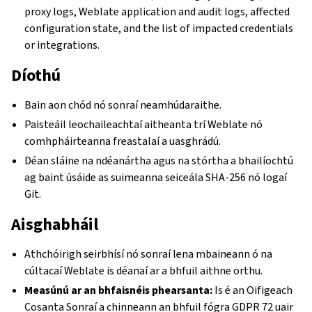
proxy logs, Weblate application and audit logs, affected
configuration state, and the list of impacted credentials
or integrations.
Díothú
Bain aon chód nó sonraí neamhúdaraithe.
Paisteáil leochaileachtaí aitheanta trí Weblate nó
comhpháirteanna freastalaí a uasghrádú.
Déan sláine na ndéanártha agus na stórtha a bhailíochtú
ag baint úsáide as suimeanna seiceála SHA-256 nó logaí
Git.
Aisghabháil
Athchóirigh seirbhísí nó sonraí lena mbaineann ó na
cúltacaí Weblate is déanaí ar a bhfuil aithne orthu.
Measúnú ar an bhfaisnéis phearsanta:
Is é an Oifigeach
Cosanta Sonraí a chinneann an bhfuil fógra GDPR 72 uair