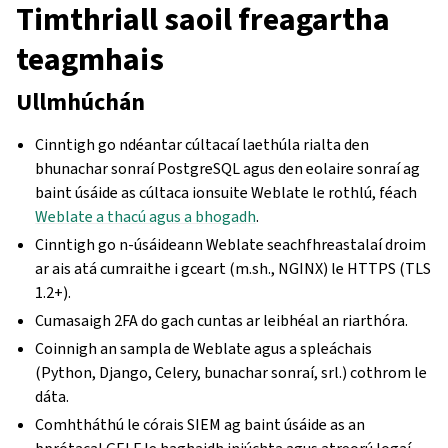
Timthriall saoil freagartha
teagmhais
Ullmhúchán
Cinntigh go ndéantar cúltacaí laethúla rialta den
bhunachar sonraí PostgreSQL agus den eolaire sonraí ag
baint úsáide as cúltaca ionsuite Weblate le rothlú, féach
Weblate a thacú agus a bhogadh
.
Cinntigh go n-úsáideann Weblate seachfhreastalaí droim
ar ais atá cumraithe i gceart (m.sh., NGINX) le HTTPS (TLS
1.2+).
Cumasaigh 2FA do gach cuntas ar leibhéal an riarthóra.
Coinnigh an sampla de Weblate agus a spleáchais
(Python, Django, Celery, bunachar sonraí, srl.) cothrom le
dáta.
Comhtháthú le córais SIEM ag baint úsáide as an