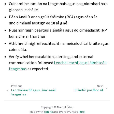
Cuir amlíne iomlán na teagmhais agus na gníomhartha a
glacadh le chéile.
Déan Anailís ar an gcúis fréimhe (RCA) agus déan í a
dhoiciméadú laistigh de
10 lá gnó
.
Nuashonraigh beartais slándála agus doiciméadacht IRP
bunaithe ar thorthaí.
Athbhreithnigh éifeachtacht na meicníochtaí braite agus
coinneála.
Verify whether escalation, alerting, and external
communication followed
Leochaileacht agus láimhseáil
teagmhas
as expected.
Previous
Next
Leochaileacht agus láimhseáil
Slándáil pasfhocail
teagmhas
Copyright © Michal Čihař
Made with
Sphinx
and
@pradyunsg
's
Furo