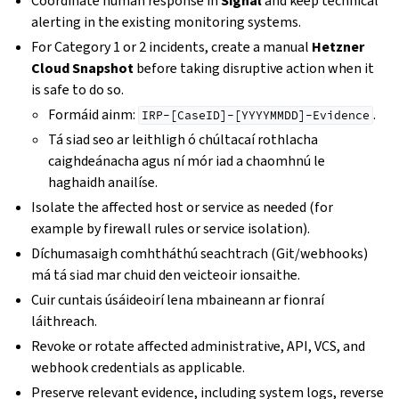
Coordinate human response in
Signal
and keep technical
alerting in the existing monitoring systems.
For Category 1 or 2 incidents, create a manual
Hetzner
Cloud Snapshot
before taking disruptive action when it
is safe to do so.
Formáid ainm:
.
IRP-[CaseID]-[YYYYMMDD]-Evidence
Tá siad seo ar leithligh ó chúltacaí rothlacha
caighdeánacha agus ní mór iad a chaomhnú le
haghaidh anailíse.
Isolate the affected host or service as needed (for
example by firewall rules or service isolation).
Díchumasaigh comhtháthú seachtrach (Git/webhooks)
má tá siad mar chuid den veicteoir ionsaithe.
Cuir cuntais úsáideoirí lena mbaineann ar fionraí
láithreach.
Revoke or rotate affected administrative, API, VCS, and
webhook credentials as applicable.
Preserve relevant evidence, including system logs, reverse