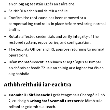
an chloig ag teastáil i gcás an tsáraithe.
Seirbhísí a athbhunú de réir a chéile.
Confirm the root cause has been removed or a
compensating control is in place before restoring normal
traffic.
Rotate affected credentials and verify integrity of the
restored system, repositories, and configuration.
The Security Officer and IRL approve returning to normal
operations.
Déan monatóireacht leanúnach ar logaí agus ar iompar
an chórais ar feadh 72 uair an chloig ar a laghad tar éis an
aisghabhála.
Athbhreithniú iar-eachtra
Caomhnú Fóiréinseach:
I gcás teagmhais Chatagóir 1 nó
2, cruthaigh
Grianghraf Scamall Hetzner
de láimh sula
ndéantar gníomh suaiteach.