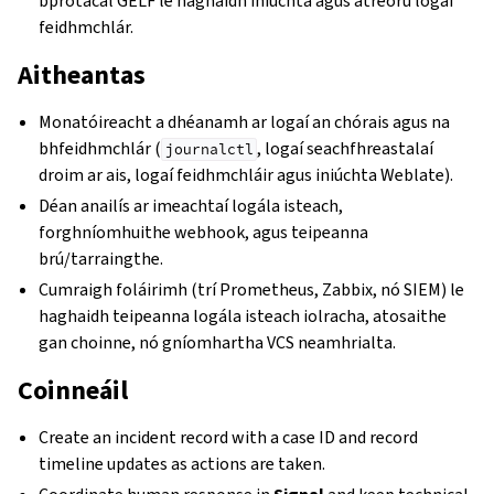
bprótacal GELF le haghaidh iniúchta agus atreorú logaí
feidhmchlár.
Aitheantas
Monatóireacht a dhéanamh ar logaí an chórais agus na
bhfeidhmchlár (
, logaí seachfhreastalaí
journalctl
droim ar ais, logaí feidhmchláir agus iniúchta Weblate).
Déan anailís ar imeachtaí logála isteach,
forghníomhuithe webhook, agus teipeanna
brú/tarraingthe.
Cumraigh foláirimh (trí Prometheus, Zabbix, nó SIEM) le
haghaidh teipeanna logála isteach iolracha, atosaithe
gan choinne, nó gníomhartha VCS neamhrialta.
Coinneáil
Create an incident record with a case ID and record
timeline updates as actions are taken.