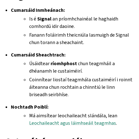
Cumarsáid Inmheánach:
Is é
Signal
an príomhchainéal le haghaidh
comhordú idir daoine.
Fanann foláirimh theicniúla lasmuigh de Signal
chun torann a sheachaint.
Cumarsáid Sheachtrach:
Úsáidtear
ríomhphost
chun teagmháil a
dhéanamh le custaiméirí.
Coinnítear liostaí teagmhála custaiméirí i roinnt
áiteanna chun rochtain a chinntiú le linn
briseadh seirbhíse.
Nochtadh Poiblí:
Má aimsítear leochaileacht slándála, lean
Leochaileacht agus láimhseáil teagmhas
.