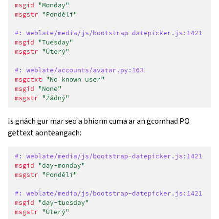
msgid
"Monday"
msgstr
"Pondělí"
#: weblate/media/js/bootstrap-datepicker.js:1421
msgid
"Tuesday"
msgstr
"Úterý"
#: weblate/accounts/avatar.py:163
msgctxt
"No known user"
msgid
"None"
msgstr
"Žádný"
Is gnách gur mar seo a bhíonn cuma ar an gcomhad PO
gettext aonteangach:
#: weblate/media/js/bootstrap-datepicker.js:1421
msgid
"day-monday"
msgstr
"Pondělí"
#: weblate/media/js/bootstrap-datepicker.js:1421
msgid
"day-tuesday"
msgstr
"Úterý"