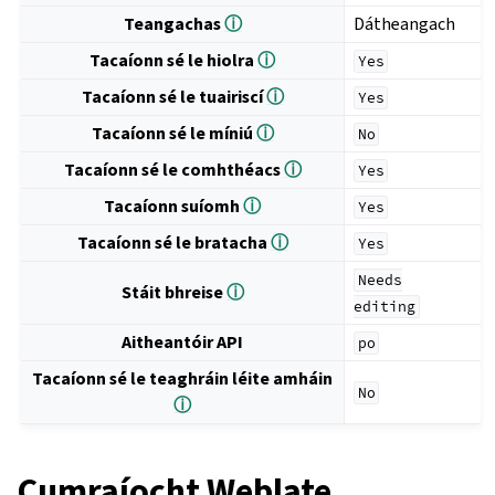
Teangachas
ⓘ
Dátheangach
Tacaíonn sé le hiolra
ⓘ
Yes
Tacaíonn sé le tuairiscí
ⓘ
Yes
Tacaíonn sé le míniú
ⓘ
No
Tacaíonn sé le comhthéacs
ⓘ
Yes
Tacaíonn suíomh
ⓘ
Yes
Tacaíonn sé le bratacha
ⓘ
Yes
Needs
Stáit bhreise
ⓘ
editing
Aitheantóir API
po
Tacaíonn sé le teaghráin léite amháin
No
ⓘ
Cumraíocht Weblate