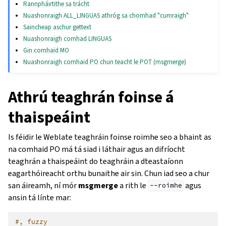
Rannpháirtithe sa trácht
Nuashonraigh ALL_LINGUAS athróg sa chomhad "cumraigh"
Saincheap aschur gettext
Nuashonraigh comhad LINGUAS
Gin comhaid MO
Nuashonraigh comhaid PO chun teacht le POT (msgmerge)
Athrú teaghrán foinse á
thaispeáint
Is féidir le Weblate teaghráin foinse roimhe seo a bhaint as
na comhaid PO má tá siad i láthair agus an difríocht
teaghrán a thaispeáint do teaghráin a dteastaíonn
eagarthóireacht orthu bunaithe air sin. Chun iad seo a chur
san áireamh, ní mór
msgmerge
a rith le
agus
--roimhe
ansin tá línte mar:
#, fuzzy