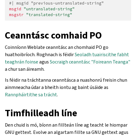
#| msgid "previous-untranslated-string"
msgid
"untranslated-string"
msgstr
"translated-string"
Ceanntásc comhaid PO
Coinníonn Weblate ceanntásc an chomhaid PO go
huathoibríoch. Roghnach is féidir
Seoladh tuairiscithe fabht
teaghrán foinse
agus
Socraigh ceanntásc "Foireann Teanga"
a chur san áireamh.
Is féidir na tráchtanna ceanntásca a nuashonrú freisin chun
ainmneacha údar a bheith iontu ag baint úsáide as
Rannpháirtithe sa trácht
.
Timfhilleadh líne
Den chuid is mó, bíonn an fillteán líne ag teacht le hiompar
GNU gettext. Evolve an algartam fillte sa GNU gettext agus