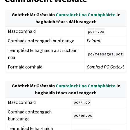
Gnáthchlár Gréasáin
Cumraíocht na Comhpháirte
le
haghaidh téacs dátheangach
Masc comhaid
po/*.po
Comhad aonteangach bunteanga
Folamh
Teimpléad le haghaidh aistriúcháin
po/messages.pot
nua
Formáid comhaid
Comhad PO Gettext
Gnáthchlár Gréasáin
Cumraíocht na Comhpháirte
le
haghaidh téacs aonteangach
Masc comhaid
po/*.po
Comhad aonteangach
po/en.po
bunteanga
Teimpléad le haghaidh