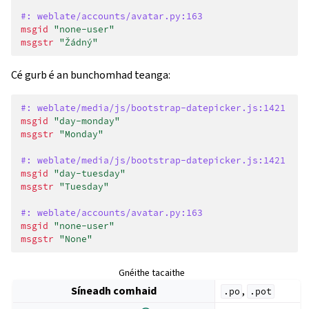
#: weblate/accounts/avatar.py:163
msgid
"none-user"
msgstr
"Žádný"
Cé gurb é an bunchomhad teanga:
#: weblate/media/js/bootstrap-datepicker.js:1421
msgid
"day-monday"
msgstr
"Monday"
#: weblate/media/js/bootstrap-datepicker.js:1421
msgid
"day-tuesday"
msgstr
"Tuesday"
#: weblate/accounts/avatar.py:163
msgid
"none-user"
msgstr
"None"
Gnéithe tacaithe
Síneadh comhaid
,
.po
.pot