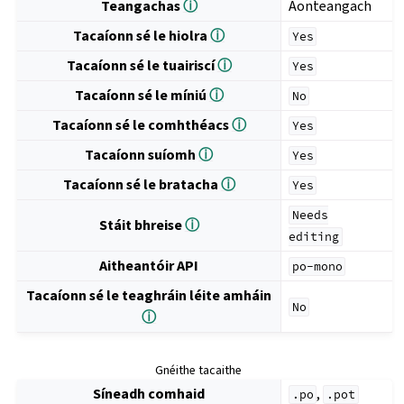
Teangachas
ⓘ
Aonteangach
Tacaíonn sé le hiolra
ⓘ
Yes
Tacaíonn sé le tuairiscí
ⓘ
Yes
Tacaíonn sé le míniú
ⓘ
No
Tacaíonn sé le comhthéacs
ⓘ
Yes
Tacaíonn suíomh
ⓘ
Yes
Tacaíonn sé le bratacha
ⓘ
Yes
Needs
Stáit bhreise
ⓘ
editing
Aitheantóir API
po-mono
Tacaíonn sé le teaghráin léite amháin
No
ⓘ
Gnéithe tacaithe
Síneadh comhaid
,
.po
.pot