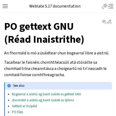
Weblate 5.17 documentation
View 
Ed
PO gettext GNU
(Réad Inaistrithe)
An fhormáid is mó a úsáidtear chun bogearraí libre a aistriú.
Tacaítear le faisnéis chomhthéacsúil atá stóráilte sa
chomhad trína cheanntásca a choigeartú nó trí nascadh le
comhaid foinse comhfhreagracha.
See also
Bogearraí a aistriú ag baint úsáide as gettext GNU
doiciméid a aistriú ag baint úsáide as Sphinx
Gettext ar Vicipéid
PO Files