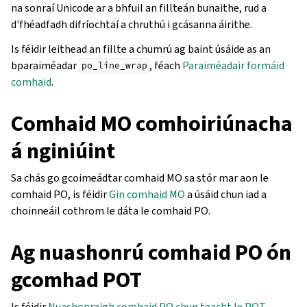
na sonraí Unicode ar a bhfuil an fillteán bunaithe, rud a
d'fhéadfadh difríochtaí a chruthú i gcásanna áirithe.
Is féidir leithead an fillte a chumrú ag baint úsáide as an
bparaiméadar
, féach
Paraiméadair formáid
po_line_wrap
comhaid
.
Comhaid MO comhoiriúnacha
á nginiúint
Sa chás go gcoimeádtar comhaid MO sa stór mar aon le
comhaid PO, is féidir
Gin comhaid MO
a úsáid chun iad a
choinneáil cothrom le dáta le comhaid PO.
Ag nuashonrú comhaid PO ón
gcomhad POT
Is féidir
Nuashonraigh comhaid PO chun teacht le POT