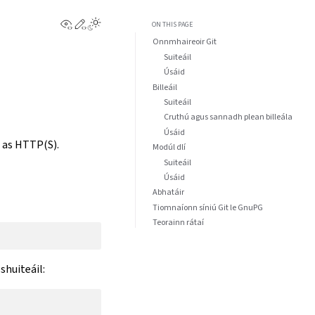
View this page
Edit this page
ON THIS PAGE
Onnmhaireoir Git
Suiteáil
Úsáid
Billeáil
Suiteáil
Cruthú agus sannadh plean billeála
Úsáid
t as HTTP(S).
Modúl dlí
Suiteáil
Úsáid
Abhatáir
Tiomnaíonn síniú Git le GnuPG
Teorainn rátaí
shuiteáil: