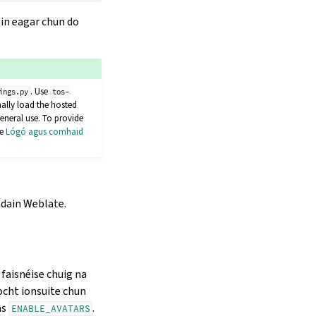
 in eagar chun do
. Use
ings.py
tos-
ally load the hosted
eneral use. To provide
ee
Lógó agus comhaid
adain Weblate.
 faisnéise chuig na
ocht ionsuite chun
as
.
ENABLE_AVATARS