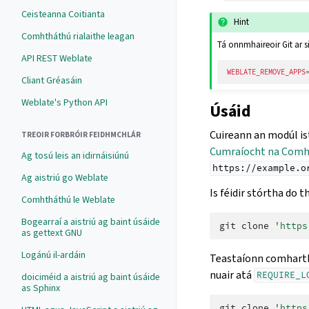
Ceisteanna Coitianta
Hint
Comhtháthú rialaithe leagan
Tá onnmhaireoir Git ar s
API REST Weblate
WEBLATE_REMOVE_APPS
Cliant Gréasáin
Weblate's Python API
Úsáid
Cuireann an modúl is
TREOIR FORBRÓIR FEIDHMCHLÁR
Cumraíocht na Comh
Ag tosú leis an idirnáisiúnú
https://example.o
Ag aistriú go Weblate
Is féidir stórtha do t
Comhtháthú le Weblate
Bogearraí a aistriú ag baint úsáide
git
clone
'https
as gettext GNU
Logánú il-ardáin
Teastaíonn comhartha
nuair atá
REQUIRE_L
doiciméid a aistriú ag baint úsáide
as Sphinx
git
clone
'https