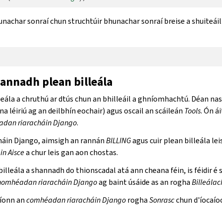
bunachar sonraí chun struchtúir bhunachar sonraí breise a shuiteá
annadh plean billeála
leála a chruthú ar dtús chun an bhilleáil a ghníomhachtú. Déan nas
na léiriú ag an deilbhín eochair) agus oscail an scáileán
Tools
. Ón ái
dan riaracháin Django
.
háin Django, aimsigh an rannán
BILLING
agus cuir plean billeála lei
in Aisce
a chur leis gan aon chostas.
illeála a shannadh do thionscadal atá ann cheana féin, is féidir 
homhéadan riaracháin Django
ag baint úsáide as an rogha
Billeálac
aíonn an
comhéadan riaracháin Django
rogha
Sonrasc
chun d'íocaío