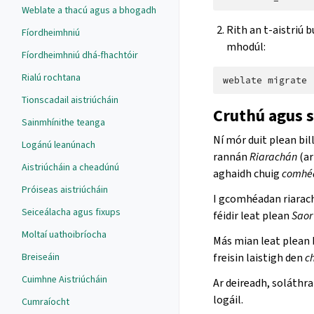
Weblate a thacú agus a bhogadh
Rith an t-aistriú 
Fíordheimhniú
mhodúl:
Fíordheimhniú dhá-fhachtóir
Rialú rochtana
weblate
Tionscadail aistriúcháin
Cruthú agus s
Sainmhínithe teanga
Ní mór duit plean bil
Logánú leanúnach
rannán
Riarachán
(ar
Aistriúcháin a cheadúnú
aghaidh chuig
comhéa
Próiseas aistriúcháin
I gcomhéadan riarac
Seiceálacha agus fixups
féidir leat plean
Saor 
Moltaí uathoibríocha
Más mian leat plean b
Breiseáin
freisin laistigh den
c
Cuimhne Aistriúcháin
Ar deireadh, soláthr
logáil.
Cumraíocht