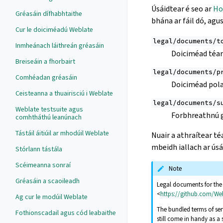
Úsáidtear é seo ar
Ho
Gréasáin dífhabhtaithe
bhána ar fáil dó, agu
Cur le doiciméadú Weblate
legal/documents/t
Inmheánach láithreán gréasáin
Doiciméad téar
Breiseáin a fhorbairt
legal/documents/p
Comhéadan gréasáin
Doiciméad pola
Ceisteanna a thuairisciú i Weblate
legal/documents/s
Weblate testsuite agus
Forbhreathnú g
comhtháthú leanúnach
Tástáil áitiúil ar mhodúil Weblate
Nuair a athraítear t
mbeidh iallach ar úsá
Stórlann tástála
Scéimeanna sonraí
Note
Gréasáin a scaoileadh
Legal documents for the H
<
https://github.com/We
Ag cur le modúil Weblate
The bundled terms of ser
Fothionscadail agus cód leabaithe
still come in handy as a 