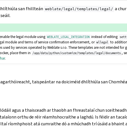
dhlíthiúla san fhillteán
a chur
weblate/legal/templates/legal/
seáil.
enable the legal module using
instead of editing
WEBLATE_LEGAL_INTEGRATION
sett
egal module and terms of service confirmation enforcement, or
to addition
wllegal
 used by services operated by Weblate s.r.o. These templates are not intended for g
ocker, place them in
, s
/app/data/python/customize/templates/legal/documents
thar
.
s eagarthóireacht, taispeántar na doiciméid dhlíthiúla san Chomhé
lódáil agus a thaisceadh ar thaobh an fhreastalaí chun sceitheadh
alaíonn orthu de réir réamhshocraithe a laghdú. Is féidir an tacaí
eoltaí ríomhphoist atá cumraithe dó a mhúchadh trí úsáid a bhaint 