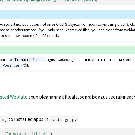
pository itself, but it does not serve Git LFS objects. For repositories using Git LFS, 
te as another remote. If you only need Git-tracked files, you can clone from Webla
to skip downloading Git LFS objects.
baill nó
agus úsáideoir gan ainm rochtain a fháil ar na stórtha
Tá grúpa úsáideoirí
s
róil.
Power user
sted Weblate
chun pleananna billeála, sonraisc agus teorainneach
to installed apps in
:
ing
settings.py
=
(
"weblate.billing"
,)