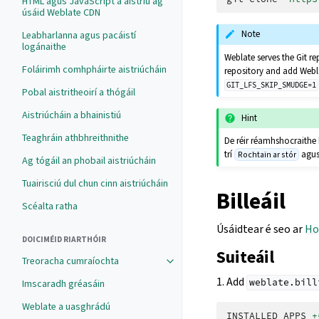
HTML agus JavaScript a aistriú ag
úsáid Weblate CDN
Note
Leabharlanna agus pacáistí
logánaithe
Weblate serves the Git re
Foláirimh comhpháirte aistriúcháin
repository and add Webla
GIT_LFS_SKIP_SMUDGE=1
Pobal aistritheoirí a thógáil
Aistriúcháin a bhainistiú
Hint
Teaghráin athbhreithnithe
De réir réamhshocraithe 
trí
agu
Rochtain ar stór
Ag tógáil an phobail aistriúcháin
Tuairisciú dul chun cinn aistriúcháin
Billeáil
Scéalta ratha
Úsáidtear é seo ar
Ho
DOICIMÉID RIARTHÓIR
Suiteáil
Treoracha cumraíochta
1. Add
weblate.bill
Imscaradh gréasáin
Weblate a uasghrádú
INSTALLED_APPS
+