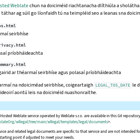
sted Weblate
chun na doiciméid riachtanacha dlíthiúla a sholáthar
s táthar ag súil go líonfaidh tú na teimpléid seo a leanas sna doici
os.html
maí seirbhíse
rivacy.html
saí príobháideachta
ummary.html
airid ar théarmaí seirbhíse agus polasaí príobháideachta
éarmaí na ndoiciméad seirbhíse, coigeartaigh
le d
LEGAL_TOS_DATE
ideoirí aontú leis na doiciméid nuashonraithe.
osted Weblate service operated by Weblate s.r.o. are available in this Git repository
blateOrg/wllegal/tree/main/wllegal/templates/legal/documents
>.
vice and related legal documents are specific to that service and are not intended f
starting point if adjusted to meet your needs.