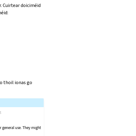
. Cuirtear doiciméid
méid:
o thoil ionas go
:
or general use. They might