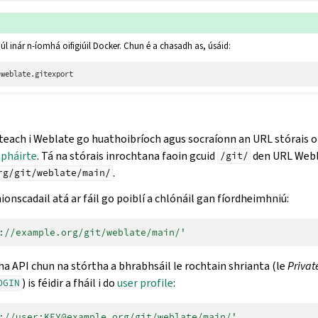
iúl inár n-íomhá oifigiúil Docker. Chun é a chasadh as, úsáid:
=
teach i Weblate go huathoibríoch agus socraíonn an URL stórais 
pháirte
. Tá na stórais inrochtana faoin gcuid
den URL Webl
/git/
.
rg/git/weblate/main/
hionscadail atá ar fáil go poiblí a chlónáil gan fíordheimhniú:
://example.org/git/weblate/main/'
 API chun na stórtha a bhrabhsáil le rochtain shrianta (le
Privat
) is féidir a fháil i do
user profile
:
OGIN
://user:KEY@example.org/git/weblate/main/'