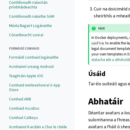
Comhlíonadh rialachán
príobháideachta
Cuir na doiciméid 
sheirbhís a mheait
Comhlíonadh rialuithe SAM
Múnla Bagairt Logánaithe
Hint
Cónaitheacht sonraí
In Docker deployments, 
to enable the l
confirm
legal document templates
FORMÁIDÍ COMHAID
your own templates in D
Formáidí comhaid logánaithe
statacha eile a athsholá
Acmhainní sreang Android
Úsáid
Teaghráin Apple iOS
Tar éis suiteáil agu
Comhaid meiteashonraí ó App
Store
Abhatáir
Comhad ARB
Comhaid AsciiDoc
Déantar avatars a íos
Comhad Catkeys
suíomhanna a fhreast
avatars a fháil ó sh
Acmhainní Il-ardáin a Chur le chéile