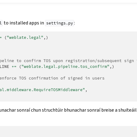
to installed apps in
:
l
settings.py
=
(
"weblate.legal"
,)
peline to confirm TOS upon registration/subsequent sign 
LINE
+=
(
"weblate.legal.pipeline.tos_confirm"
,)
enforce TOS confirmation of signed in users
al.middleware.RequireTOSMiddleware"
,
bunachar sonraí chun struchtúir bhunachar sonraí breise a shuiteá