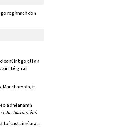
il go roghnach don
cleanúint go dtí an
t sin, téigh ar
s. Mar shampla, is
é seo a dhéanamh
ha do chustaiméirí
.
chtaí custaiméara a