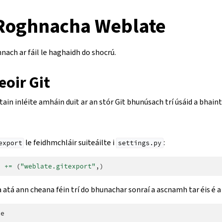
Roghnacha Weblate
nach ar fáil le haghaidh do shocrú.
oir Git
ain inléite amháin duit ar an stór Git bhunúsach trí úsáid a bhain
le feidhmchláir suiteáilte i
:
export
settings.py
S
+=
(
"weblate.gitexport"
,)
 atá ann cheana féin trí do bhunachar sonraí a ascnamh tar éis é a 