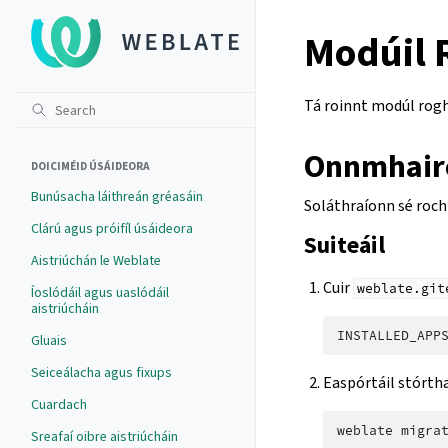
Modúil 
Tá roinnt modúl rogh
Onnmhaire
DOICIMÉID ÚSÁIDEORA
Bunúsacha láithreán gréasáin
Soláthraíonn sé rocht
Clárú agus próifíl úsáideora
Suiteáil
Aistriúchán le Weblate
Cuir
weblate.git
Íoslódáil agus uaslódáil
aistriúcháin
INSTALLED_APP
Gluais
Seiceálacha agus fixups
Easpórtáil stórtha
Cuardach
weblate
Sreafaí oibre aistriúcháin