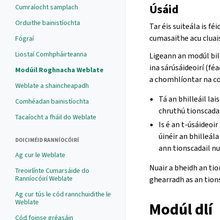
Úsáid
Cumraíocht samplach
Orduithe bainistíochta
Tar éis suiteála is fé
cumasaithe acu cluai
Fógraí
Liostaí Comhpháirteanna
Ligeann an modúl bil
ina sárúsáideoirí (fé
Modúil Roghnacha Weblate
a chomhlíontar na co
Weblate a shaincheapadh
Tá an bhilleáil la
Comhéadan bainistíochta
chruthú tionscada
Tacaíocht a fháil do Weblate
Is é an t-úsáideoir
úinéir an bhilleál
DOICIMÉID RANNÍOCÓIRÍ
ann tionscadail nu
Ag cur le Weblate
Nuair a bheidh an tio
Treoirlínte Cumarsáide do
Ranníocóirí Weblate
ghearradh as an tion
Ag cur tús le cód rannchuidithe le
Weblate
Modúl dlí
Cód foinse gréasáin