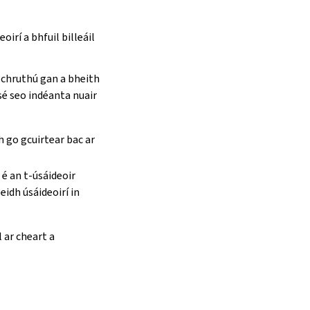
oirí a bhfuil billeáil
 chruthú gan a bheith
 sé seo indéanta nuair
h go gcuirtear bac ar
 é an t-úsáideoir
eidh úsáideoirí in
 ar cheart a