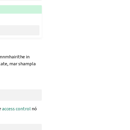
onnmhairithe in
ate, mar shampla
e
access control
nó