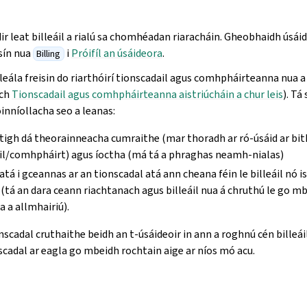
idir leat billeáil a rialú sa chomhéadan riaracháin. Gheobhaidh úsáide
sín nua
i
Próifíl an úsáideora
.
Billing
leála freisin do riarthóirí tionscadail agus comhpháirteanna nua a
ach
Tionscadail agus comhpháirteanna aistriúcháin a chur leis
). Tá
inníollacha seo a leanas:
istigh dá theorainneacha cumraithe (mar thoradh ar ró-úsáid ar bit
il/comhpháirt) agus íoctha (má tá a phraghas neamh-nialas)
 atá i gceannas ar an tionscadal atá ann cheana féin le billeáil nó is
a (tá an dara ceann riachtanach agus billeáil nua á chruthú le go mb
a a allmhairiú).
nscadal cruthaithe beidh an t-úsáideoir in ann a roghnú cén billeáil
scadal ar eagla go mbeidh rochtain aige ar níos mó acu.