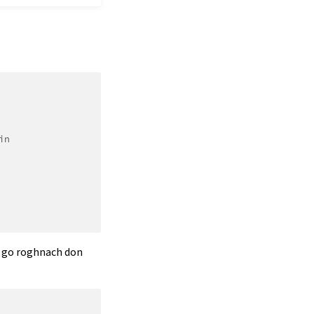
in
il go roghnach don