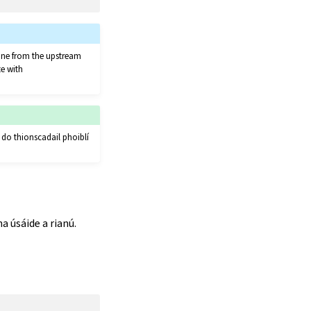
clone from the upstream
te with
 do thionscadail phoiblí
a úsáide a rianú.