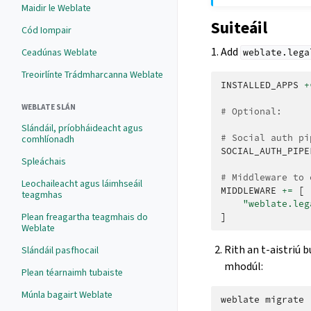
Maidir le Weblate
Suiteáil
Cód Iompair
1. Add
Ceadúnas Weblate
weblate.lega
Treoirlínte Trádmharcanna Weblate
INSTALLED_APPS
+
WEBLATE SLÁN
# Optional:
Slándáil, príobháideacht agus
# Social auth pi
comhlíonadh
SOCIAL_AUTH_PIPE
Spleáchais
# Middleware to 
Leochaileacht agus láimhseáil
MIDDLEWARE
+=
[
teagmhas
"weblate.leg
Plean freagartha teagmhais do
]
Weblate
Rith an t-aistriú 
Slándáil pasfhocail
mhodúl:
Plean téarnaimh tubaiste
Múnla bagairt Weblate
weblate