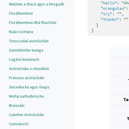
"hello"
:
"Ah
Weblate a thacú agus a bhogadh
"orangutan"
:
Fíordheimhniú
"try"
:
""
,
"thanks"
:
""
Fíordheimhniú dhá-fhachtóir
}
}
Rialú rochtana
Tionscadail aistriúcháin
Sainmhínithe teanga
Logánú leanúnach
Aistriúcháin a cheadúnú
Próiseas aistriúcháin
Seiceálacha agus fixups
Moltaí uathoibríocha
Ta
Breiseáin
Cuimhne Aistriúcháin
T
Cumraíocht