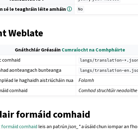
n sé le teaghráin léite amháin
ⓘ
No
t Weblate
Gnáthchlár Gréasáin
Cumraíocht na Comhpháirte
c comhaid
langs/translation-*.jso
had aonteangach bunteanga
langs/translation-en.js
pléad le haghaidh aistriúcháin nua
Folamh
máid comhaid
Comhad struchtúir neadaith
air formáid comhaid
r formáid comhaid
leis an patrún
json_*
a úsáid chun iompar an fh