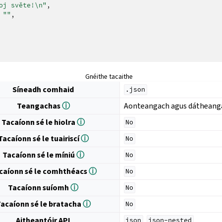
oj světe!\n"
,
""
,
Gnéithe tacaithe
Síneadh comhaid
.json
Teangachas
ⓘ
Aonteangach agus dátheang
Tacaíonn sé le hiolra
ⓘ
No
Tacaíonn sé le tuairiscí
ⓘ
No
Tacaíonn sé le míniú
ⓘ
No
caíonn sé le comhthéacs
ⓘ
No
Tacaíonn suíomh
ⓘ
No
acaíonn sé le bratacha
ⓘ
No
Aitheantóir API
,
json
json-nested