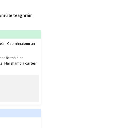
nrú le teaghráin
seáil. Caomhnaíonn an
álann formáid an
la. Mar shampla cuirtear