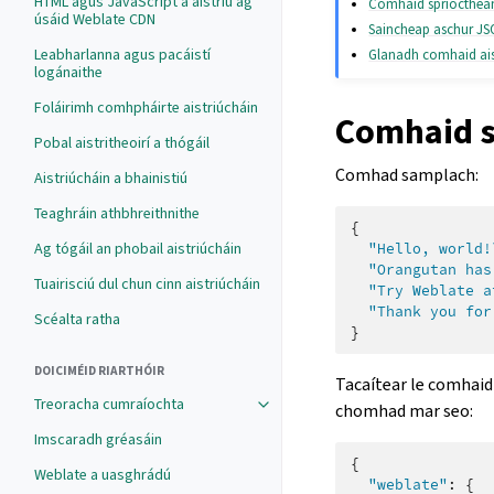
HTML agus JavaScript a aistriú ag
Comhaid spriocthea
úsáid Weblate CDN
Saincheap aschur J
Leabharlanna agus pacáistí
Glanadh comhaid ais
logánaithe
Foláirimh comhpháirte aistriúcháin
Comhaid 
Pobal aistritheoirí a thógáil
Comhad samplach:
Aistriúcháin a bhainistiú
Teaghráin athbhreithnithe
{
Ag tógáil an phobail aistriúcháin
"Hello, world!
"Orangutan has
Tuairisciú dul chun cinn aistriúcháin
"Try Weblate a
"Thank you for
Scéalta ratha
}
DOICIMÉID RIARTHÓIR
Tacaítear le comhaid 
Treoracha cumraíochta
chomhad mar seo:
Imscaradh gréasáin
{
Weblate a uasghrádú
"weblate"
:
{