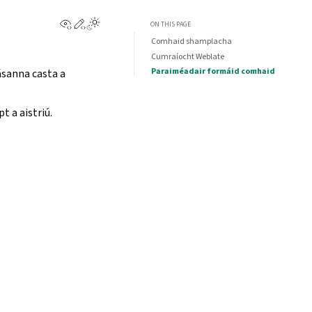
View this page
Edit this page
ON THIS PAGE
Comhaid shamplacha
Cumraíocht Weblate
Paraiméadair formáid comhaid
ásanna casta a
 a aistriú.