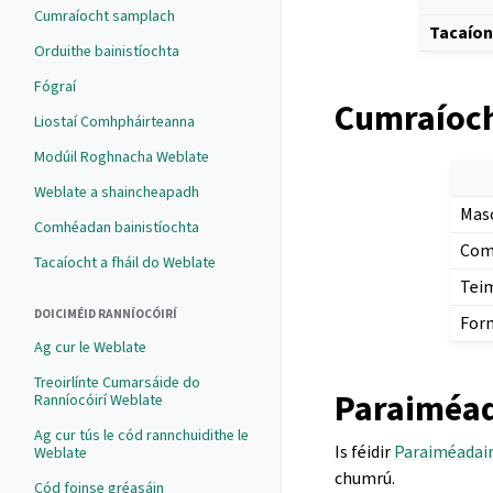
Cumraíocht samplach
Tacaíon
Orduithe bainistíochta
Fógraí
Cumraíoch
Liostaí Comhpháirteanna
Modúil Roghnacha Weblate
Weblate a shaincheapadh
Mas
Comhéadan bainistíochta
Com
Tacaíocht a fháil do Weblate
Teim
DOICIMÉID RANNÍOCÓIRÍ
For
Ag cur le Weblate
Treoirlínte Cumarsáide do
Paraiméad
Ranníocóirí Weblate
Ag cur tús le cód rannchuidithe le
Is féidir
Paraiméadai
Weblate
chumrú.
Cód foinse gréasáin