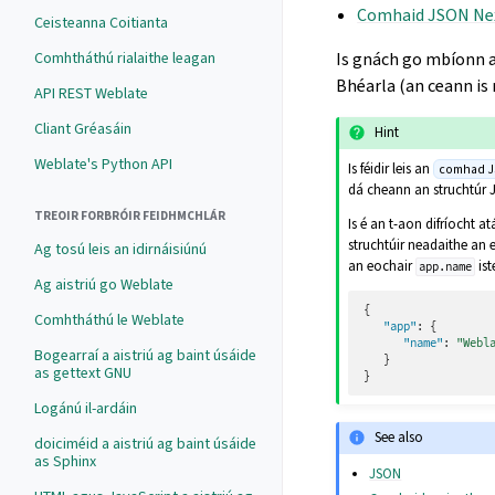
Comhaid JSON Ne
Ceisteanna Coitianta
Comhtháthú rialaithe leagan
Is gnách go mbíonn 
Bhéarla (an ceann is 
API REST Weblate
Cliant Gréasáin
Hint
Weblate's Python API
Is féidir leis an
comhad 
dá cheann an struchtúr 
TREOIR FORBRÓIR FEIDHMCHLÁR
Is é an t-aon difríocht a
struchtúir neadaithe an 
Ag tosú leis an idirnáisiúnú
an eochair
ist
app.name
Ag aistriú go Weblate
{
Comhtháthú le Weblate
"app"
:
{
"name"
:
"Webl
Bogearraí a aistriú ag baint úsáide
}
as gettext GNU
}
Logánú il-ardáin
See also
doiciméid a aistriú ag baint úsáide
as Sphinx
JSON