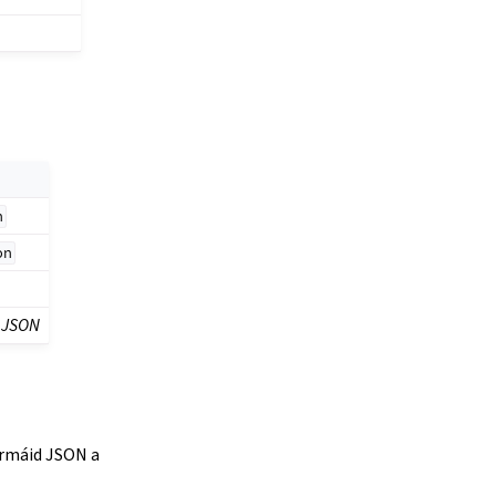
n
on
e JSON
ormáid JSON a