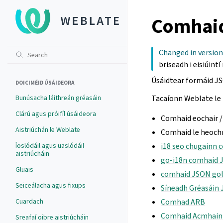
Comhai
Changed in version
briseadh i eisiúint
Úsáidtear formáid JS
DOICIMÉID ÚSÁIDEORA
Bunúsacha láithreán gréasáin
Tacaíonn Weblate le 
Clárú agus próifíl úsáideora
Comhaid eochair /
Aistriúchán le Weblate
Comhaid le heoch
Íoslódáil agus uaslódáil
i18 seo chugainn
aistriúcháin
go-i18n comhaid 
Gluais
comhaid JSON go
Seiceálacha agus fixups
Síneadh Gréasáin
Cuardach
Comhad ARB
Comhaid Acmhainn
Sreafaí oibre aistriúcháin