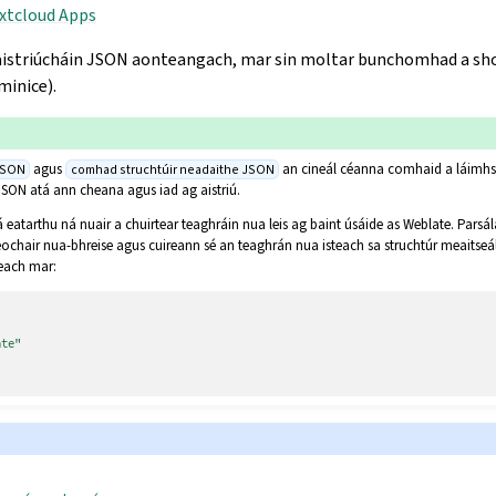
xtcloud Apps
aistriúcháin JSON aonteangach, mar sin moltar bunchomhad a sho
minice).
agus
an cineál céanna comhaid a láimh
JSON
comhad struchtúir neadaithe JSON
JSON atá ann cheana agus iad ag aistriú.
tá eatarthu ná nuair a chuirtear teaghráin nua leis ag baint úsáide as Weblate. Pars
eochair nua-bhreise agus cuireann sé an teaghrán nua isteach sa struchtúr meaitseá
each mar:
ate"