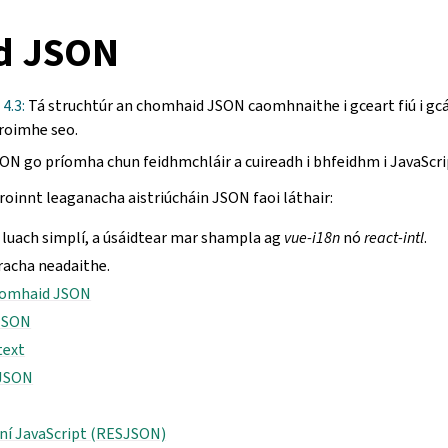
d JSON
 4.3:
Tá struchtúr an chomhaid JSON caomhnaithe i gceart fiú i gc
í roimhe seo.
ON go príomha chun feidhmchláir a cuireadh i bhfeidhm i JavaScript
roinnt leaganacha aistriúcháin JSON faoi láthair:
 luach simplí, a úsáidtear mar shampla ag
vue-i18n
nó
react-intl
.
racha neadaithe.
 comhaid JSON
JSON
text
 JSON
í JavaScript (RESJSON)