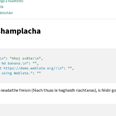
nga á nuashonrú
SON
triúcháin
shamplacha
\n"
:
"Ahoj světe!\n"
,
 %d banana.\n"
:
""
,
t https://demo.weblate.org/!\n"
:
""
,
 using Weblate."
:
""
neadaithe freisin (féach thuas le haghaidh riachtanas), is féidir