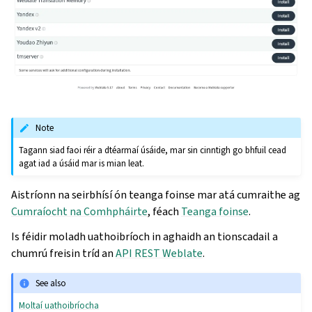
Note
Tagann siad faoi réir a dtéarmaí úsáide, mar sin cinntigh go bhfuil cead
agat iad a úsáid mar is mian leat.
Aistríonn na seirbhísí ón teanga foinse mar atá cumraithe ag
Cumraíocht na Comhpháirte
, féach
Teanga foinse
.
Is féidir moladh uathoibríoch in aghaidh an tionscadail a
chumrú freisin tríd an
API REST Weblate
.
See also
Moltaí uathoibríocha