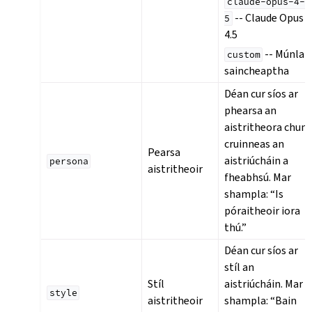
claude-opus-4-
-- Claude Opus
5
4.5
-- Múnla
custom
saincheaptha
Déan cur síos ar
phearsa an
aistritheora chun
cruinneas an
Pearsa
aistriúcháin a
persona
aistritheoir
fheabhsú. Mar
shampla: “Is
póraitheoir iora
thú.”
Déan cur síos ar
stíl an
Stíl
aistriúcháin. Mar
style
aistritheoir
shampla: “Bain