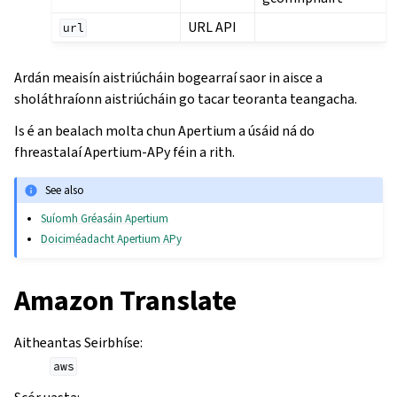
URL API
url
Ardán meaisín aistriúcháin bogearraí saor in aisce a
sholáthraíonn aistriúcháin go tacar teoranta teangacha.
Is é an bealach molta chun Apertium a úsáid ná do
fhreastalaí Apertium-APy féin a rith.
See also
Suíomh Gréasáin Apertium
Doiciméadacht Apertium APy
Amazon Translate
Aitheantas Seirbhíse
:
aws