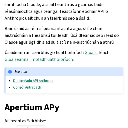
samhlacha Claude, atá aitheanta as a gcumas láidir
réasúnaíochta agus teanga. Teastaíonn eochair API ó
Anthropic uait chun an tseirbhís seo a úsáid.
Bain úsáid as réimsí pearsantachta agus stíle chun
aistriúcháin a fheabhsú tuilleadh. Úsáidfear iad seo i leid do
Claude agus ligfidh siad duit stíl na n-aistriúchán a athrú.
Úsáideann an tseirbhís go huathoibríoch
Gluais
, féach
Gluaiseanna i moladh uathoibríoch
.
See also
Doiciméadú API Anthropic
Consól Antrapach
Apertium APy
Aitheantas Seirbhíse
: