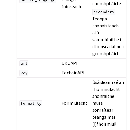
chomhpháirte
foinseach
--
secondary
Teanga
thánaisteach
atá
sainmhínithe i
dtionscadal nó i
gcomhpháirt
URL API
url
Eochair API
key
Úsáideann sé an
fhoirmiúlacht
shonraithe
Foirmiúlacht
mura
formality
sonraítear
teanga mar
(i)fhoirmiúil