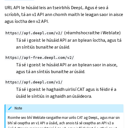
URL API le húsáid leis an tseirbhís DeepL. Agus é seo á
scríobh, tá an v1 API ann chomh maith le leagan saor in aisce
agus íoctha den v2 API.
(réamhshocraithe i Weblate)
https://api.deepl.com/v2/
Tá sé i gceist le húsáid API ar an bplean íoctha, agus tá
an síntiús bunaithe ar úsáid.
https://api-free.deepl.com/v2/
Tá sé i gceist le húsáid API ar an bplean saor in aisce,
agus tá an síntiús bunaithe ar úsáid.
https://api.deepl.com/v1/
Tá sé i gceist le haghaidh uirlisí CAT agus is féidir é a
úsáid le síntiús in aghaidh an úsáideora.
Note
Roimhe seo bhí Weblate rangaithe mar uirlis CAT ag DeepL, agus mar sin
bhí sé ceaptha an v1 API a úsáid, ach anois tá sé ceaptha an API v2 a