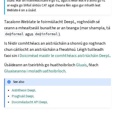
úsáid. Mar sin mainneachtainí é go v2, agus is féidir leat é a athrú go v1
ar eagla go bhfuil síntiús CAT agat cheana féin agus gur mhaith leat
Weblate é sin a úsáid.
Tacaíonn Weblate le foirmiúlacht DeepL, roghnóidh sé
ceann a mheaitseáil bunaithe ar an teanga (mar shampla, tá
agus
).
de@formal
de@informal
Is féidir comhthéacs an aistriúcháin a shonrú go roghnach
chun cáilíocht an aistriúcháin a fheabhsú. Léigh tuilleadh
faoi sin i
Doiciméad maidir le comhthéacs aistriúcháin DeepL
.
Úsáideann an tseirbhís go huathoibríoch
Gluais
, féach
Gluaiseanna i moladh uathoibríoch
.
See also
Aistritheoir DeepL
Praghsáil DeepL
Doiciméadacht API DeepL