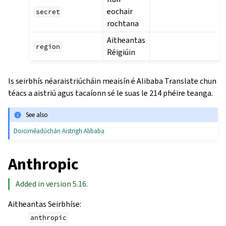
eochair
secret
rochtana
Aitheantas
region
Réigiúin
Is seirbhís néaraistriúcháin meaisín é Alibaba Translate chun
téacs a aistriú agus tacaíonn sé le suas le 214 phéire teanga.
See also
Doiciméadúchán Aistrigh Alibaba
Anthropic
Added in version 5.16.
Aitheantas Seirbhíse
:
anthropic