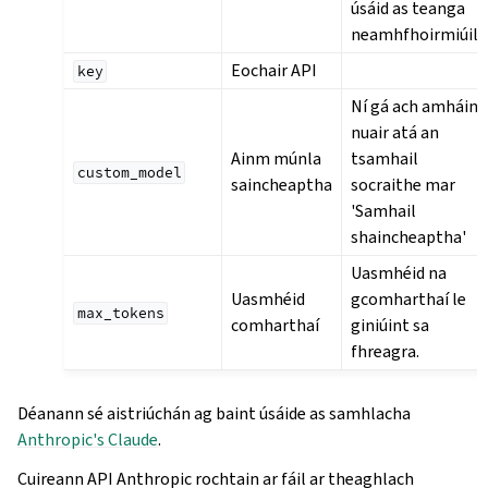
úsáid as teanga
neamhfhoirmiúil.”
Eochair API
key
Ní gá ach amháin
nuair atá an
Ainm múnla
tsamhail
custom_model
saincheaptha
socraithe mar
'Samhail
shaincheaptha'
Uasmhéid na
Uasmhéid
gcomharthaí le
max_tokens
comharthaí
giniúint sa
fhreagra.
Déanann sé aistriúchán ag baint úsáide as samhlacha
Anthropic's Claude
.
Cuireann API Anthropic rochtain ar fáil ar theaghlach