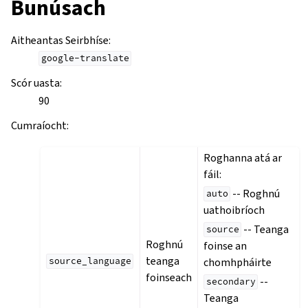
Bunúsach
Aitheantas Seirbhíse
:
google-translate
Scór uasta
:
90
Cumraíocht
:
Roghanna atá ar
fáil:
-- Roghnú
auto
uathoibríoch
-- Teanga
source
Roghnú
foinse an
teanga
chomhpháirte
source_language
foinseach
--
secondary
Teanga