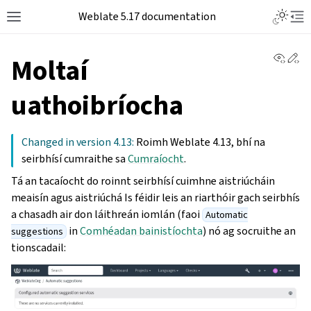
Weblate 5.17 documentation
View 
Ed
Moltaí
uathoibríocha
Changed in version 4.13:
Roimh Weblate 4.13, bhí na
seirbhísí cumraithe sa
Cumraíocht
.
Tá an tacaíocht do roinnt seirbhísí cuimhne aistriúcháin
meaisín agus aistriúchá Is féidir leis an riarthóir gach seirbhís
a chasadh air don láithreán iomlán (faoi
Automatic
in
Comhéadan bainistíochta
) nó ag socruithe an
suggestions
tionscadail: