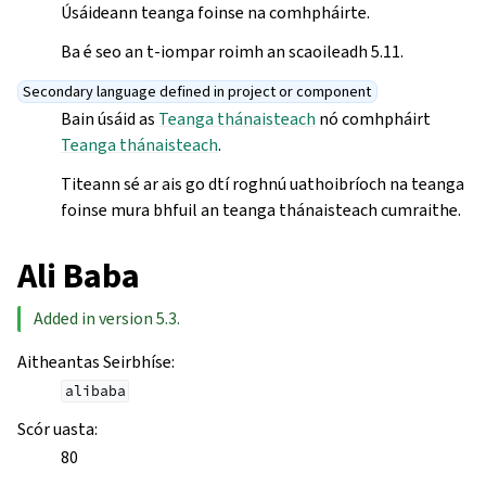
Úsáideann teanga foinse na comhpháirte.
Ba é seo an t-iompar roimh an scaoileadh 5.11.
Secondary language defined in project or component
Bain úsáid as
Teanga thánaisteach
nó comhpháirt
Teanga thánaisteach
.
Titeann sé ar ais go dtí roghnú uathoibríoch na teanga
foinse mura bhfuil an teanga thánaisteach cumraithe.
Ali Baba
Added in version 5.3.
Aitheantas Seirbhíse
:
alibaba
Scór uasta
:
80