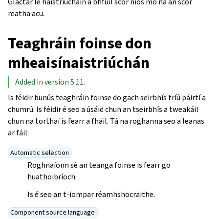
Glactar le haistriúcháin a bhfuil scór níos mó ná an scór
reatha acu.
Teaghráin foinse don
mheaisínaistriúchán
Added in version 5.11.
Is féidir bunús teaghráin foinse do gach seirbhís tríú páirtí a
chumrú. Is féidir é seo a úsáid chun an tseirbhís a tweakáil
chun na torthaí is fearr a fháil. Tá na roghanna seo a leanas
ar fáil:
Automatic selection
Roghnaíonn sé an teanga foinse is fearr go
huathoibríoch.
Is é seo an t-iompar réamhshocraithe.
Component source language