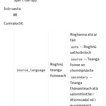
apertium-apy
Scór uasta
:
88
Cumraíocht
:
Roghanna atá ar
fáil:
-- Roghnú
auto
uathoibríoch
-- Teanga
source
Roghnú
foinse an
teanga
chomhpháirte
source_language
foinseach
--
secondary
Teanga
thánaisteach atá
sainmhínithe i
dtionscadal nó i
gcomhpháirt