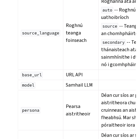
Roghanna atá ar f
-- Roghnú
auto
uathoibríoch
Roghnú
-- Teanga
source
teanga
an chomhpháirte
source_language
foinseach
-- Te
secondary
thánaisteach atá
sainmhínithe i dt
nó i gcomhpháirt
URL API
base_url
Samhail LLM
model
Déan cur síos ar 
aistritheora chun
Pearsa
cruinneas an aistr
persona
aistritheoir
fheabhsú. Mar sha
póraitheoir iora t
Déan cur síos ar st