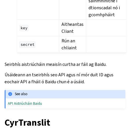
sainmhínithe i
dtionscadal nó i
gcomhpháirt
Aitheantas
key
Cliant
Rún an
secret
chliaint
Seirbhís aistriúcháin meaisín curtha ar fáil ag Baidu.
Úsáideann an tseirbhís seo API agus ní mór duit ID agus
eochair API a fháil ó Baidu chun é a úsáid.
See also
API Aistriúcháin Baidu
CyrTranslit