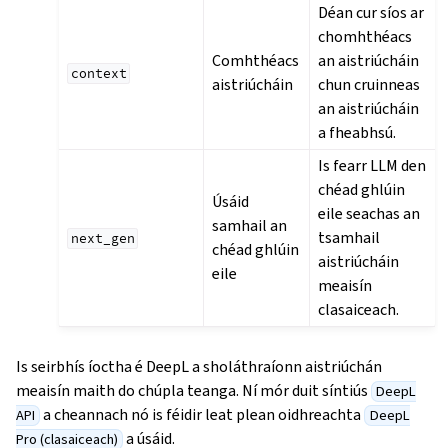
Déan cur síos ar
chomhthéacs
Comhthéacs
an aistriúcháin
context
aistriúcháin
chun cruinneas
an aistriúcháin
a fheabhsú.
Is fearr LLM den
chéad ghlúin
Úsáid
eile seachas an
samhail an
tsamhail
next_gen
chéad ghlúin
aistriúcháin
eile
meaisín
clasaiceach.
Is seirbhís íoctha é DeepL a sholáthraíonn aistriúchán
meaisín maith do chúpla teanga. Ní mór duit síntiús
DeepL
a cheannach nó is féidir leat plean oidhreachta
API
DeepL
a úsáid.
Pro (clasaiceach)