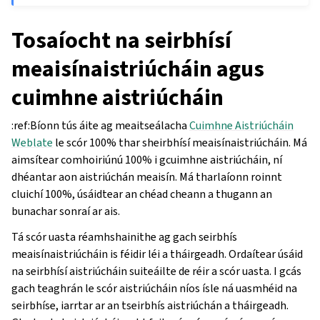
Tosaíocht na seirbhísí
meaisínaistriúcháin agus
cuimhne aistriúcháin
:ref:Bíonn tús áite ag meaitseálacha
Cuimhne Aistriúcháin
Weblate
le scór 100% thar sheirbhísí meaisínaistriúcháin. Má
aimsítear comhoiriúnú 100% i gcuimhne aistriúcháin, ní
dhéantar aon aistriúchán meaisín. Má tharlaíonn roinnt
cluichí 100%, úsáidtear an chéad cheann a thugann an
bunachar sonraí ar ais.
Tá scór uasta réamhshainithe ag gach seirbhís
meaisínaistriúcháin is féidir léi a tháirgeadh. Ordaítear úsáid
na seirbhísí aistriúcháin suiteáilte de réir a scór uasta. I gcás
gach teaghrán le scór aistriúcháin níos ísle ná uasmhéid na
seirbhíse, iarrtar ar an tseirbhís aistriúchán a tháirgeadh.