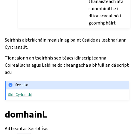
thánaisteach atá
sainmhínithe i
dtionscadal nó i
gcomhpháirt
Seirbhís aistriúcháin meaisín ag baint úsáide as leabharlann
Cyrtranslit.
Tiontaíonn an tseirbhís seo téacs idir scripteanna
Coireallacha agus Laidine do theangacha a bhfuil an dá script
acu.
See also
Stór Cyrtranslit
domhainL
Aitheantas Seirbhíse
: