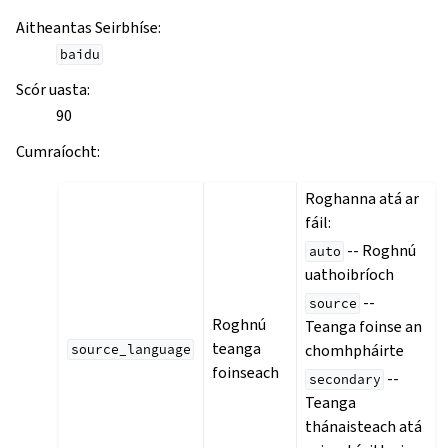
Aitheantas Seirbhíse
:
baidu
Scór uasta
:
90
Cumraíocht
:
Roghanna atá ar
fáil:
-- Roghnú
auto
uathoibríoch
--
source
Roghnú
Teanga foinse an
teanga
chomhpháirte
source_language
foinseach
--
secondary
Teanga
thánaisteach atá