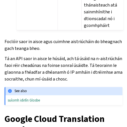
thánaisteach atá
sainmhínithe i
dtionscadal nó i
gcomhpháirt
Foclóir saor in aisce agus cuimhne aistriúcháin do bheagnach
gach teanga bheo.
Tá an API saor in aisce le húsáid, ach tá úsáid na n-aistriúchán
faoi réir cheadúnas na foinse sonraí úsáidte. Tá teorainn le
glaonna a fhéadfar a dhéanamh ó IP amháin i dtréimhse ama
socraithe, chun mí-úsáid a chosc.
See also
suíomh idirlín Glosbe
Google Cloud Translation