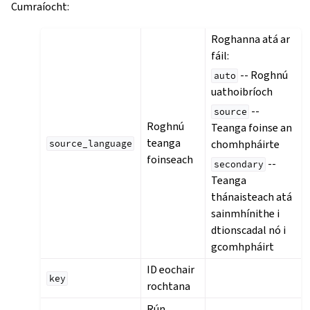
Cumraíocht
:
Roghanna atá ar
fáil:
-- Roghnú
auto
uathoibríoch
--
source
Roghnú
Teanga foinse an
teanga
chomhpháirte
source_language
foinseach
--
secondary
Teanga
thánaisteach atá
sainmhínithe i
dtionscadal nó i
gcomhpháirt
ID eochair
key
rochtana
Rún