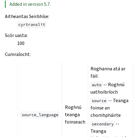
Added in version 5.7.
Aitheantas Seirbhíse
:
cyrtranslit
Scór uasta
:
100
Cumraíocht
:
Roghanna atá ar
fáil:
-- Roghnú
auto
uathoibríoch
-- Teanga
source
Roghnú
foinse an
teanga
chomhpháirte
source_language
foinseach
--
secondary
Teanga