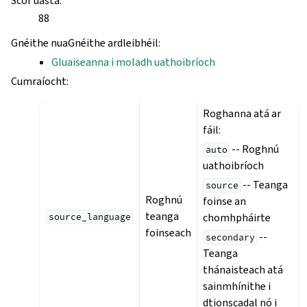
Scór uasta
:
88
Gnéithe nuaGnéithe ardleibhéil
:
Gluaiseanna i moladh uathoibríoch
Cumraíocht
:
Roghanna atá ar
fáil:
-- Roghnú
auto
uathoibríoch
-- Teanga
source
Roghnú
foinse an
teanga
chomhpháirte
source_language
foinseach
--
secondary
Teanga
thánaisteach atá
sainmhínithe i
dtionscadal nó i