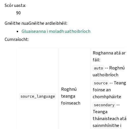
Scór uasta
:
90
Gnéithe nuaGnéithe ardleibhéil
:
Gluaiseanna i moladh uathoibríoch
Cumraíocht
:
Roghanna atá ar
fáil:
-- Roghnú
auto
uathoibríoch
-- Teanga
source
Roghnú
foinse an
teanga
chomhpháirte
source_language
foinseach
--
secondary
Teanga
thánaisteach atá
sainmhínithe i