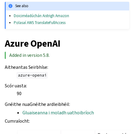
See also
Doiciméadúchán Aistrigh Amazon
Polasaí AWS TranslateFullAccess
Azure OpenAI
Added in version 5.8.
Aitheantas Seirbhíse
:
azure-openai
Scór uasta
:
90
Gnéithe nuaGnéithe ardleibhéil
:
Gluaiseanna i moladh uathoibríoch
Cumraíocht
: