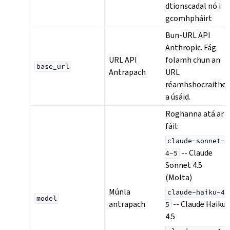
dtionscadal nó i
gcomhpháirt
Bun-URL API
Anthropic. Fág
URL API
folamh chun an
base_url
Antrapach
URL
réamhshocraithe
a úsáid.
Roghanna atá ar
fáil:
claude-sonnet-
-- Claude
4-5
Sonnet 4.5
(Molta)
Múnla
claude-haiku-4-
model
antrapach
-- Claude Haiku
5
4.5