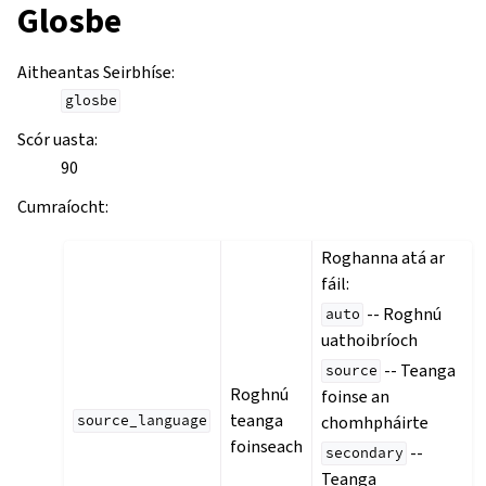
Glosbe
Aitheantas Seirbhíse
:
glosbe
Scór uasta
:
90
Cumraíocht
:
Roghanna atá ar
fáil:
-- Roghnú
auto
uathoibríoch
-- Teanga
source
Roghnú
foinse an
teanga
chomhpháirte
source_language
foinseach
--
secondary
Teanga