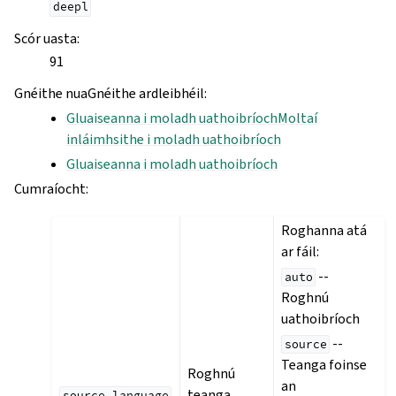
deepl
Scór uasta
:
91
Gnéithe nuaGnéithe ardleibhéil
:
Gluaiseanna i moladh uathoibríochMoltaí
inláimhsithe i moladh uathoibríoch
Gluaiseanna i moladh uathoibríoch
Cumraíocht
:
Roghanna atá
ar fáil:
--
auto
Roghnú
uathoibríoch
--
source
Teanga foinse
Roghnú
an
teanga
source_language