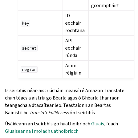
gcomhpháirt
ID
eochair
key
rochtana
API
eochair
secret
rúnda
Ainm
region
réigiúin
Is seirbhís néar-aistriúcháin meaisín é Amazon Translate
chun téacs a aistriú go Béarla agus ó Bhéarla thar raon
teangacha a dtacaítear leo. Teastaíonn an Beartas
Bainistithe
TranslateFullAccess
ón tseirbhís.
Úsáideann an tseirbhís go huathoibríoch
Gluais
, féach
Gluaiseanna i moladh uathoibríoch
.