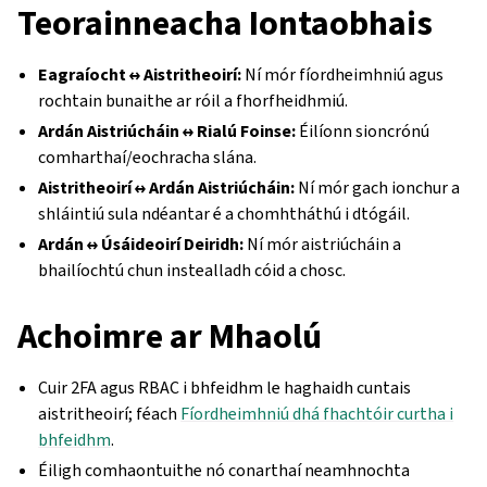
Teorainneacha Iontaobhais
Eagraíocht ↔ Aistritheoirí:
Ní mór fíordheimhniú agus
rochtain bunaithe ar róil a fhorfheidhmiú.
Ardán Aistriúcháin ↔ Rialú Foinse:
Éilíonn sioncrónú
comharthaí/eochracha slána.
Aistritheoirí ↔ Ardán Aistriúcháin:
Ní mór gach ionchur a
shláintiú sula ndéantar é a chomhtháthú i dtógáil.
Ardán ↔ Úsáideoirí Deiridh:
Ní mór aistriúcháin a
bhailíochtú chun instealladh cóid a chosc.
Achoimre ar Mhaolú
Cuir 2FA agus RBAC i bhfeidhm le haghaidh cuntais
aistritheoirí; féach
Fíordheimhniú dhá fhachtóir curtha i
bhfeidhm
.
Éiligh comhaontuithe nó conarthaí neamhnochta