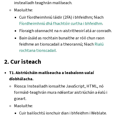
instealladh teaghrán mailíseach.
Maoluithe:
Cuir fíordheimhniú láidir (2FA) i bhfeidhm; féach
Fíordheimhniú dhá fhachtóir curtha i bhfeidhm
.
Fíoraigh céannacht na n-aistritheoirí atá ar conradh.
Bain úsáid as rochtain bunaithe ar róil chun raon
feidhme an tionscadail a theorannú; féach
Rialú
rochtana tionscadail
.
2. Cur isteach
T1. Aistriúcháin mailíseacha a leabaíonn ualaí
díobhálacha.
Riosca: Instealladh ionsaithe JavaScript, HTML, nó
formáid-teaghrán mura ndéantar aistriúchán a éalú i
gceart.
Maoluithe:
Cuir bailíochtú ionchuir dian i bhfeidhm i Weblate.