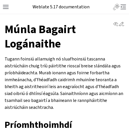
Weblate 5.17 documentation
View 
Ed
Múnla Bagairt
Logánaithe
Tugann foinsiú allamuigh nó sluafhoinsiú tascanna
aistriúcháin chuig tríú páirtithe rioscaí breise slándála agus
príobháideachta. Murab ionann agus foirne forbartha
inmheánacha, d’fhéadfadh caidrimh mhuiníne teoranta a
bheith ag aistritheoirí leis an eagraíocht agus d’fhéadfadh
siad oibriú ó dhlínsí éagsúla. Sainaithníonn agus aicmíonn an
tsamhail seo bagairtí a bhaineann le rannpháirtithe
aistriúcháin seachtracha.
Príomhthoimhdí