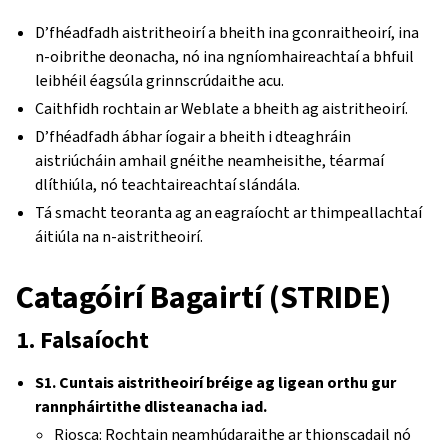
D’fhéadfadh aistritheoirí a bheith ina gconraitheoirí, ina
n-oibrithe deonacha, nó ina ngníomhaireachtaí a bhfuil
leibhéil éagsúla grinnscrúdaithe acu.
Caithfidh rochtain ar Weblate a bheith ag aistritheoirí.
D’fhéadfadh ábhar íogair a bheith i dteaghráin
aistriúcháin amhail gnéithe neamheisithe, téarmaí
dlíthiúla, nó teachtaireachtaí slándála.
Tá smacht teoranta ag an eagraíocht ar thimpeallachtaí
áitiúla na n-aistritheoirí.
Catagóirí Bagairtí (STRIDE)
1. Falsaíocht
S1. Cuntais aistritheoirí bréige ag ligean orthu gur
rannpháirtithe dlisteanacha iad.
Riosca: Rochtain neamhúdaraithe ar thionscadail nó