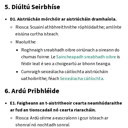
5. Diúltú Seirbhíse
D1. Aistriúchán mórchóir ar aistriúcháin dramhaíola.
Riosca: Scuainí athbhreithnithe róphlódaithe; amlínte
eisiúna curtha isteach.
Maoluithe:
Roghnaigh sreabhadh oibre oiriúnach a oireann do
chumas foirne. Le
Saincheapadh sreabhadh oibre
is
féidir leat é seo a choigeartú ar bhonn teanga.
Cumraigh seiceálacha cáilíochta aistriúcháin
uathoibrithe; féach
Seiceálacha cáilíochta
.
6. Ardú Pribhléide
E1. Faigheann an t-aistritheoir cearta neamhúdaraithe
ar fud an tionscadail nó cearta riaracháin.
Riosca: Ardú céime a eascraíonn i gcur isteach ar
shonraí nó nochtadh sonraí.