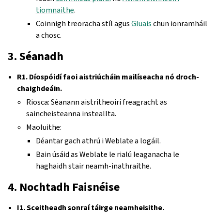
tiomnaithe
.
Coinnigh treoracha stíl agus
Gluais
chun ionramháil
a chosc.
3. Séanadh
R1. Díospóidí faoi aistriúcháin mailíseacha nó droch-
chaighdeáin.
Riosca: Séanann aistritheoirí freagracht as
saincheisteanna insteallta.
Maoluithe:
Déantar gach athrú i Weblate a logáil.
Bain úsáid as Weblate le rialú leaganacha le
haghaidh stair neamh-inathraithe.
4. Nochtadh Faisnéise
I1. Sceitheadh sonraí táirge neamheisithe.