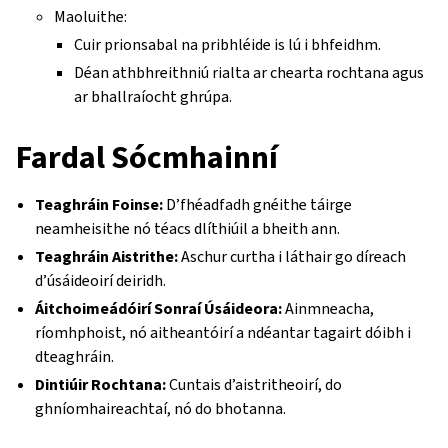
Maoluithe:
Cuir prionsabal na pribhléide is lú i bhfeidhm.
Déan athbhreithniú rialta ar chearta rochtana agus
ar bhallraíocht ghrúpa.
Fardal Sócmhainní
Teaghráin Foinse:
D’fhéadfadh gnéithe táirge
neamheisithe nó téacs dlíthiúil a bheith ann.
Teaghráin Aistrithe:
Aschur curtha i láthair go díreach
d’úsáideoirí deiridh.
Áitchoimeádóirí Sonraí Úsáideora:
Ainmneacha,
ríomhphoist, nó aitheantóirí a ndéantar tagairt dóibh i
dteaghráin.
Dintiúir Rochtana:
Cuntais d’aistritheoirí, do
ghníomhaireachtaí, nó do bhotanna.