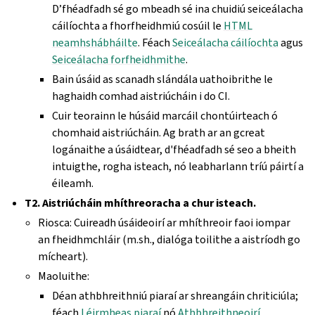
D’fhéadfadh sé go mbeadh sé ina chuidiú seiceálacha
cáilíochta a fhorfheidhmiú cosúil le
HTML
neamhshábháilte
. Féach
Seiceálacha cáilíochta
agus
Seiceálacha forfheidhmithe
.
Bain úsáid as scanadh slándála uathoibrithe le
haghaidh comhad aistriúcháin i do CI.
Cuir teorainn le húsáid marcáil chontúirteach ó
chomhaid aistriúcháin. Ag brath ar an gcreat
logánaithe a úsáidtear, d'fhéadfadh sé seo a bheith
intuigthe, rogha isteach, nó leabharlann tríú páirtí a
éileamh.
T2. Aistriúcháin mhíthreoracha a chur isteach.
Riosca: Cuireadh úsáideoirí ar mhíthreoir faoi iompar
an fheidhmchláir (m.sh., dialóga toilithe a aistríodh go
mícheart).
Maoluithe:
Déan athbhreithniú piaraí ar shreangáin chriticiúla;
féach
Léirmheas piaraí
nó
Athbhreithneoirí