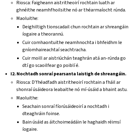
Riosca: Faigheann aistritheoirí rochtain luath ar
ghnéithe neamhfhoilsithe nó ar théarmaíocht rúnda.
Maoluithe:
Deighiltigh tionscadail chun rochtain ar shreangáin
íogaire a theorannú.
Cuir comhaontuithe neamhnochta i bhfeidhm le
gníomhaireachtaí seachtracha.
Cuir moill ar aistriúchán teaghrán atá an-rúnda go
dtí go scaoilfear go poiblí é.
I2. Nochtadh sonraí pearsanta laistigh de shreangáin.
Riosca: D’fhéadfadh aistritheoirí rochtain a fháil ar
shonraí úsáideora leabaithe nó mí-úsáid a bhaint astu.
Maoluithe:
Seachain sonraí fíorúsáideoirí a nochtadh i
dteaghráin foinse.
Bain úsáid as áitchoimeádáin le haghaidh réimsí
íogaire.