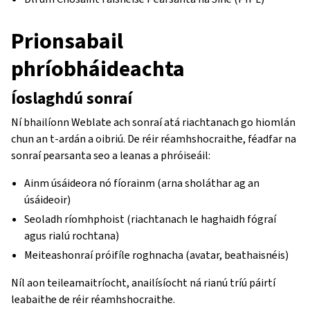
Prionsabail
phríobháideachta
Íoslaghdú sonraí
Ní bhailíonn Weblate ach sonraí atá riachtanach go hiomlán
chun an t-ardán a oibriú. De réir réamhshocraithe, féadfar na
sonraí pearsanta seo a leanas a phróiseáil:
Ainm úsáideora nó fíorainm (arna sholáthar ag an
úsáideoir)
Seoladh ríomhphoist (riachtanach le haghaidh fógraí
agus rialú rochtana)
Meiteashonraí próifíle roghnacha (avatar, beathaisnéis)
Níl aon teileamaitríocht, anailísíocht ná rianú tríú páirtí
leabaithe de réir réamhshocraithe.