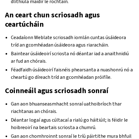
dlíthiúla maidir le rochtain.
An ceart chun scriosadh agus
ceartúcháin
Ceadaíonn Weblate scriosadh iomlán cuntas úsáideora
tríd an gcomhéadan úsáideora agus riaracháin.
Baintear úsáideoirí scriosta nó déantar iad a anaithnidiú
ar fud an chórais.
Féadfaidh úsáideoirí faisnéis phearsanta a nuashonrú nó a
cheartú go díreach tríd an gcomhéadan próifíle.
Coinneáil agus scriosadh sonraí
Gan aon bhuanseasmhacht sonraí uathoibríoch thar
riachtanas an chórais.
Déantar logaí agus cúltacaí a rialú go háitiúil; is féidir le
hoibreoirí na beartais scriosta a chumrú.
Gan aon chomhroinnt sonraí le tríú páirtithe mura bhfuil