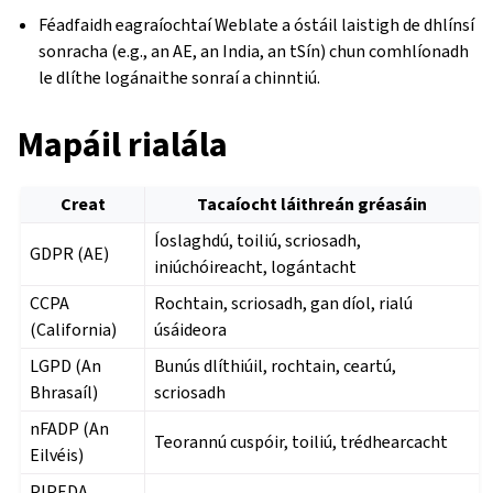
Féadfaidh eagraíochtaí Weblate a óstáil laistigh de dhlínsí
sonracha (e.g., an AE, an India, an tSín) chun comhlíonadh
le dlíthe logánaithe sonraí a chinntiú.
Mapáil rialála
Creat
Tacaíocht láithreán gréasáin
Íoslaghdú, toiliú, scriosadh,
GDPR (AE)
iniúchóireacht, logántacht
CCPA
Rochtain, scriosadh, gan díol, rialú
(California)
úsáideora
LGPD (An
Bunús dlíthiúil, rochtain, ceartú,
Bhrasaíl)
scriosadh
nFADP (An
Teorannú cuspóir, toiliú, trédhearcacht
Eilvéis)
PIPEDA