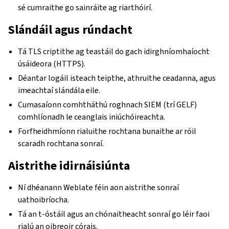
sé cumraithe go sainráite ag riarthóirí.
Slándáil agus rúndacht
Tá TLS criptithe ag teastáil do gach idirghníomhaíocht
úsáideora (HTTPS).
Déantar logáil isteach teipthe, athruithe ceadanna, agus
imeachtaí slándála eile.
Cumasaíonn comhtháthú roghnach SIEM (trí GELF)
comhlíonadh le ceanglais iniúchóireachta.
Forfheidhmíonn rialuithe rochtana bunaithe ar róil
scaradh rochtana sonraí.
Aistrithe idirnáisiúnta
Ní dhéanann Weblate féin aon aistrithe sonraí
uathoibríocha.
Tá an t-óstáil agus an chónaitheacht sonraí go léir faoi
rialú an oibreoir córais.