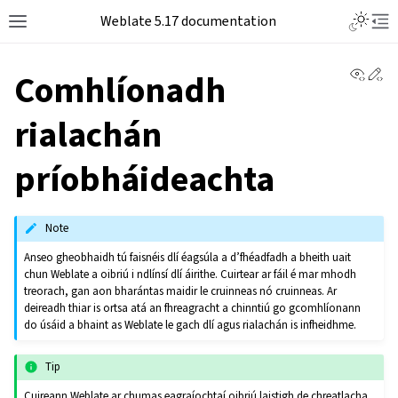
Weblate 5.17 documentation
View 
Ed
Comhlíonadh
rialachán
príobháideachta
Note
Anseo gheobhaidh tú faisnéis dlí éagsúla a d’fhéadfadh a bheith uait
chun Weblate a oibriú i ndlínsí dlí áirithe. Cuirtear ar fáil é mar mhodh
treorach, gan aon bharántas maidir le cruinneas nó cruinneas. Ar
deireadh thiar is ortsa atá an fhreagracht a chinntiú go gcomhlíonann
do úsáid a bhaint as Weblate le gach dlí agus rialachán is infheidhme.
Tip
Cuireann Weblate ar chumas eagraíochtaí oibriú laistigh de chreatlacha