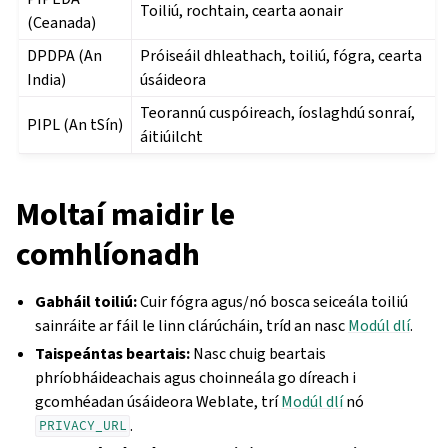
Toiliú, rochtain, cearta aonair
(Ceanada)
DPDPA (An
Próiseáil dhleathach, toiliú, fógra, cearta
India)
úsáideora
Teorannú cuspóireach, íoslaghdú sonraí,
PIPL (An tSín)
áitiúilcht
Moltaí maidir le
comhlíonadh
Gabháil toiliú:
Cuir fógra agus/nó bosca seiceála toiliú
sainráite ar fáil le linn clárúcháin, tríd an nasc
Modúl dlí
.
Taispeántas beartais:
Nasc chuig beartais
phríobháideachais agus choinneála go díreach i
gcomhéadan úsáideora Weblate, trí
Modúl dlí
nó
.
PRIVACY_URL