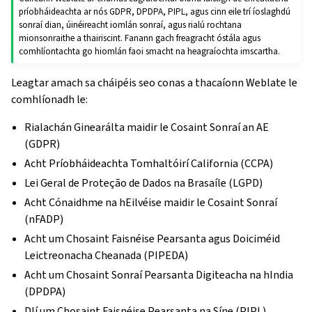
príobháideachta ar nós GDPR, DPDPA, PIPL, agus cinn eile trí íoslaghdú
sonraí dian, úinéireacht iomlán sonraí, agus rialú rochtana
mionsonraithe a thairiscint. Fanann gach freagracht óstála agus
comhlíontachta go hiomlán faoi smacht na heagraíochta imscartha.
Leagtar amach sa cháipéis seo conas a thacaíonn Weblate le
comhlíonadh le:
Rialachán Ginearálta maidir le Cosaint Sonraí an AE
(GDPR)
Acht Príobháideachta Tomhaltóirí California (CCPA)
Lei Geral de Proteção de Dados na Brasaíle (LGPD)
Acht Cónaidhme na hEilvéise maidir le Cosaint Sonraí
(nFADP)
Acht um Chosaint Faisnéise Pearsanta agus Doiciméid
Leictreonacha Cheanada (PIPEDA)
Acht um Chosaint Sonraí Pearsanta Digiteacha na hIndia
(DPDPA)
Dlí um Chosaint Faisnéise Pearsanta na Síne (PIPL)