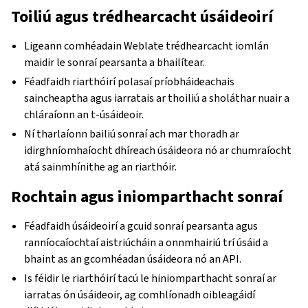
Toiliú agus trédhearcacht úsáideoirí
Ligeann comhéadain Weblate trédhearcacht iomlán
maidir le sonraí pearsanta a bhailítear.
Féadfaidh riarthóirí polasaí príobháideachais
saincheaptha agus iarratais ar thoiliú a sholáthar nuair a
chláraíonn an t-úsáideoir.
Ní tharlaíonn bailiú sonraí ach mar thoradh ar
idirghníomhaíocht dhíreach úsáideora nó ar chumraíocht
atá sainmhínithe ag an riarthóir.
Rochtain agus iniomparthacht sonraí
Féadfaidh úsáideoirí a gcuid sonraí pearsanta agus
ranníocaíochtaí aistriúcháin a onnmhairiú trí úsáid a
bhaint as an gcomhéadan úsáideora nó an API.
Is féidir le riarthóirí tacú le hiniomparthacht sonraí ar
iarratas ón úsáideoir, ag comhlíonadh oibleagáidí